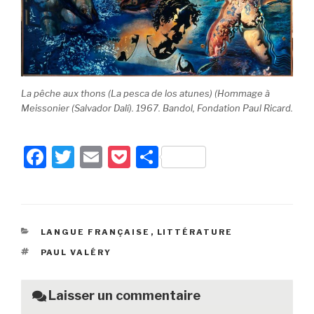
La pêche aux thons (La pesca de los atunes) (Hommage à
Meissonier (Salvador Dalí). 1967. Bandol, Fondation Paul Ricard.
F
T
E
P
P
a
wi
m
o
ar
c
tt
ail
c
ta
e
er
k
g
CATÉGORIES
LANGUE FRANÇAISE
,
LITTÉRATURE
b
et
er
ÉTIQUETTES
PAUL VALÉRY
o
o
Laisser un commentaire
k