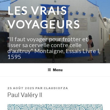
Aller
LES VRAIS
au
contenu
VOYAGEURS
principal
"Il faut voyager pour frotter et
lisser sa cervelle contre celle
d'aultruy" Montaigne, Essais Livre I,
1595
Menu
PUBLIÉ
25 AOÛT 2025
PAR
CLAUDIOFZA
LE
Paul Valéry II