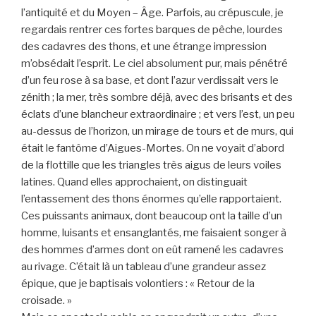
l’antiquité et du Moyen – Âge. Parfois, au crépuscule, je
regardais rentrer ces fortes barques de pêche, lourdes
des cadavres des thons, et une étrange impression
m’obsédait l’esprit. Le ciel absolument pur, mais pénétré
d’un feu rose à sa base, et dont l’azur verdissait vers le
zénith ; la mer, très sombre déjà, avec des brisants et des
éclats d’une blancheur extraordinaire ; et vers l’est, un peu
au-dessus de l’horizon, un mirage de tours et de murs, qui
était le fantôme d’Aigues-Mortes. On ne voyait d’abord
de la flottille que les triangles très aigus de leurs voiles
latines. Quand elles approchaient, on distinguait
l’entassement des thons énormes qu’elle rapportaient.
Ces puissants animaux, dont beaucoup ont la taille d’un
homme, luisants et ensanglantés, me faisaient songer à
des hommes d’armes dont on eût ramené les cadavres
au rivage. C’était là un tableau d’une grandeur assez
épique, que je baptisais volontiers : « Retour de la
croisade. »