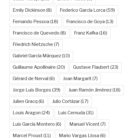
Emily Dickinson
(8)
Federico García Lorca
(59)
Fernando Pessoa
(18)
Francisco de Goya
(13)
Francisco de Quevedo
(8)
Franz Kafka
(16)
Friedrich Nietzsche
(7)
Gabriel García Márquez
(10)
Guillaume Apollinaire
(20)
Gustave Flaubert
(23)
Gérard de Nerval
(6)
Joan Margarit
(7)
Jorge Luis Borges
(39)
Juan Ramón Jiménez
(18)
Julien Gracq
(6)
Julio Cortázar
(17)
Louis Aragon
(24)
Luis Cernuda
(31)
Luis García Montero
(6)
Manuel Vicent
(7)
Marcel Proust
(11)
Mario Vargas Llosa
(6)