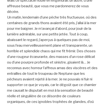
Mais ce spectacle noble en engendrait un autre, d’une
affreuse beauté, que vous me pardonnerez de vous
décrire.
Un matin, lendemain d’une pêche très fructueuse, où des
centaines de grands thons avaient été pris, j’allai à la mer
pour me baigner. Je m’avançai d’abord, pour jouir de la
lumière admirable, sur une petite jetée. Tout à coup,
abaissant le regard, j’aperçus à quelques pas de moi,
sous l’eau merveilleusement plane et transparente, un
horrible et splendide chaos qui me fit frémir. Des choses
d’une rougeur écœurante, des masses d’un rose délicat
ou d’une pourpre profonde et sinistre, gisaient là… Je
reconnus avec horreur l’affreux amas des viscères et des
entrailles de tout le troupeau de Neptune que les
pêcheurs avaient rejeté à la mer. Je ne pouvais ni fuir ni
supporter ce que je voyais, car le dégoût que ce charnier
me causait le disputait en moi à la sensation de beauté
réelle et singulière de ce désordre de couleurs
organiques, de ces ignobles trophées de glandes, d’où