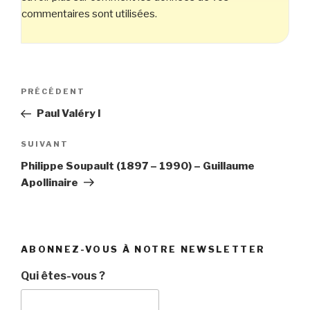
commentaires sont utilisées
.
Navigation
Article
PRÉCÉDENT
de
précédent
Paul Valéry I
l’article
Article
SUIVANT
suivant
Philippe Soupault (1897 – 1990) – Guillaume
Apollinaire
ABONNEZ-VOUS À NOTRE NEWSLETTER
Qui êtes-vous ?