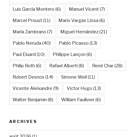
Luis García Montero
(6)
Manuel Vicent
(7)
Marcel Proust
(11)
Mario Vargas Llosa
(6)
María Zambrano
(7)
Miguel Hernández
(21)
Pablo Neruda
(40)
Pablo Picasso
(13)
Paul Eluard
(10)
Philippe Lançon
(6)
Philip Roth
(6)
Rafael Alberti
(8)
René Char
(28)
Robert Desnos
(14)
Simone Weil
(11)
Vicente Aleixandre
(9)
Victor Hugo
(13)
Walter Benjamin
(8)
William Faulkner
(6)
ARCHIVES
août 2026
(1)