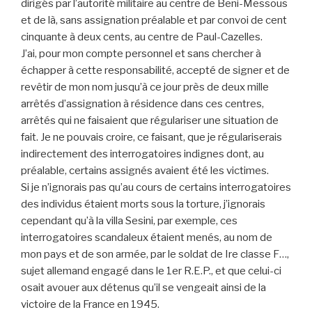
dirigés par l’autorité militaire au centre de Beni-Messous
et de là, sans assignation préalable et par convoi de cent
cin­quante à deux cents, au centre de Paul-Cazelles.
J’ai, pour mon compte personnel et sans chercher à
échapper à cette responsabilité, accepté de signer et de
revêtir de mon nom jusqu’à ce jour près de deux mille
arrêtés d’assignation à résidence dans ces centres,
arrêtés qui ne faisaient que régulariser une situation de
fait. Je ne pouvais croire, ce faisant, que je régulariserais
indirectement des interrogatoires indignes dont, au
préalable, certains assignés avaient été les victimes.
Si je n’ignorais pas qu’au cours de certains interrogatoires
des individus étaient morts sous la torture, j’ignorais
cependant qu’à la villa Sesini, par exemple, ces
interrogatoires scandaleux étaient menés, au nom de
mon pays et de son armée, par le soldat de Ire classe F…,
sujet allemand engagé dans le 1er R.E.P., et que celui-ci
osait avouer aux détenus qu’il se vengeait ainsi de la
victoire de la France en 1945.