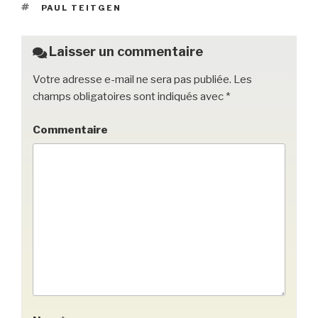
b
et
er
ÉTIQUETTES
PAUL TEITGEN
o
o
Laisser un commentaire
k
Votre adresse e-mail ne sera pas publiée.
Les
champs obligatoires sont indiqués avec
*
Commentaire