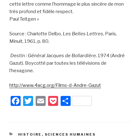
cette lettre comme l’hommage le plus sincère de mon
très profond et fidèle respect.
Paul Teitgen »
Source : Charlotte Delbo,
Les Belles Lettres
, Paris,
Minuit, 1961, p. 80.
Destin : Général Jacques de Bollardière.
1974 (André
Gazut). Boycotté par toutes les télévisions de
l’hexagone.
http://www.4acg.org/Films-d-Andre-Gazut
F
T
E
P
P
a
wi
m
o
ar
c
tt
ail
c
ta
e
er
k
g
CATÉGORIES
HISTOIRE
,
SCIENCES HUMAINES