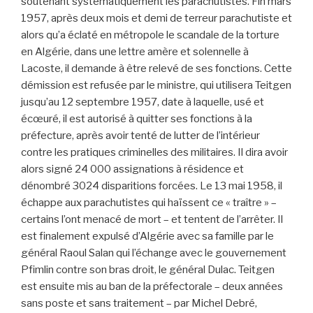
soutenant systématiquement les parachutistes. Fin mars
1957, après deux mois et demi de terreur parachutiste et
alors qu’a éclaté en métropole le scandale de la torture
en Algérie, dans une lettre amère et solennelle à
Lacoste, il demande à être relevé de ses fonctions. Cette
démission est refusée par le ministre, qui utilisera Teitgen
jusqu’au 12 septembre 1957, date à laquelle, usé et
écœuré, il est autorisé à quitter ses fonctions à la
préfecture, après avoir tenté de lutter de l’intérieur
contre les pratiques criminelles des militaires. Il dira avoir
alors signé 24 000 assignations à résidence et
dénombré 3024 disparitions forcées. Le 13 mai 1958, il
échappe aux parachutistes qui haïssent ce « traître » –
certains l’ont menacé de mort – et tentent de l’arrêter. Il
est finalement expulsé d’Algérie avec sa famille par le
général Raoul Salan qui l’échange avec le gouvernement
Pfimlin contre son bras droit, le général Dulac. Teitgen
est ensuite mis au ban de la préfectorale – deux années
sans poste et sans traitement – par Michel Debré,