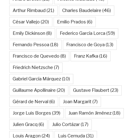
Arthur Rimbaud
(21)
Charles Baudelaire
(46)
César Vallejo
(20)
Emilio Prados
(6)
Emily Dickinson
(8)
Federico García Lorca
(59)
Fernando Pessoa
(18)
Francisco de Goya
(13)
Francisco de Quevedo
(8)
Franz Kafka
(16)
Friedrich Nietzsche
(7)
Gabriel García Márquez
(10)
Guillaume Apollinaire
(20)
Gustave Flaubert
(23)
Gérard de Nerval
(6)
Joan Margarit
(7)
Jorge Luis Borges
(39)
Juan Ramón Jiménez
(18)
Julien Gracq
(6)
Julio Cortázar
(17)
Louis Aragon
(24)
Luis Cernuda
(31)