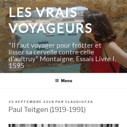
Aller
LES VRAIS
au
contenu
VOYAGEURS
principal
"Il faut voyager pour frotter et
lisser sa cervelle contre celle
d'aultruy" Montaigne, Essais Livre I,
1595
Menu
PUBLIÉ
25 SEPTEMBRE 2018
PAR
CLAUDIOFZA
LE
Paul Teitgen (1919-1991)