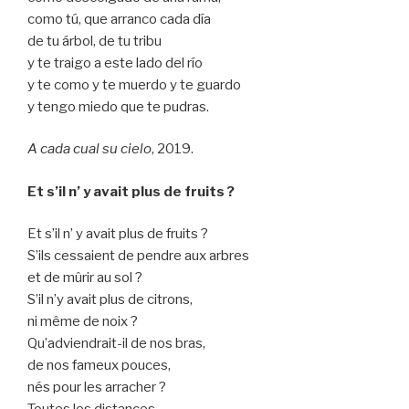
como tú, que arranco cada día
de tu árbol, de tu tribu
y te traigo a este lado del río
y te como y te muerdo y te guardo
y tengo miedo que te pudras.
A cada cual su cielo
, 2019.
Et s’il n’ y avait plus de fruits ?
Et s’il n’ y avait plus de fruits ?
S’ils cessaient de pendre aux arbres
et de mûrir au sol ?
S’il n’y avait plus de citrons,
ni même de noix ?
Qu’adviendrait-il de nos bras,
de nos fameux pouces,
nés pour les arracher ?