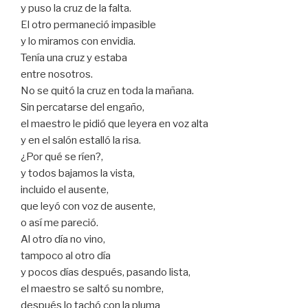
y puso la cruz de la falta.
El otro permaneció impasible
y lo miramos con envidia.
Tenía una cruz y estaba
entre nosotros.
No se quitó la cruz en toda la mañana.
Sin percatarse del engaño,
el maestro le pidió que leyera en voz alta
y en el salón estalló la risa.
¿Por qué se ríen?,
y todos bajamos la vista,
incluido el ausente,
que leyó con voz de ausente,
o así me pareció.
Al otro día no vino,
tampoco al otro día
y pocos días después, pasando lista,
el maestro se saltó su nombre,
después lo tachó con la pluma