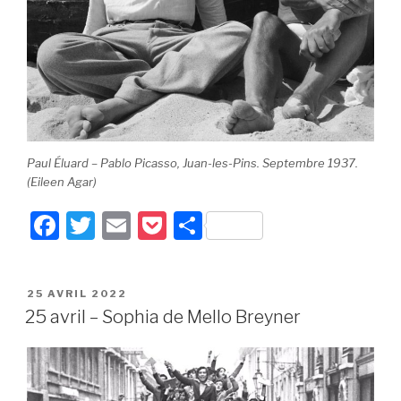
Paul Éluard – Pablo Picasso, Juan-les-Pins. Septembre 1937.
(Eileen Agar)
F
T
E
P
P
a
wi
m
o
ar
c
tt
ail
c
ta
PUBLIÉ
25 AVRIL 2022
e
er
k
g
LE
25 avril – Sophia de Mello Breyner
b
et
er
o
o