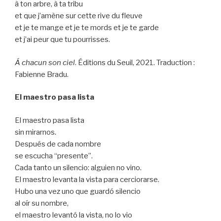
à ton arbre, à ta tribu
et que j’amène sur cette rive du fleuve
et je te mange et je te mords et je te garde
et j’ai peur que tu pourrisses.
Á chacun son ciel
. Éditions du Seuil, 2021. Traduction :
Fabienne Bradu.
El maestro pasa lista
El maestro pasa lista
sin mirarnos.
Después de cada nombre
se escucha “presente”.
Cada tanto un silencio: alguien no vino.
El maestro levanta la vista para cerciorarse.
Hubo una vez uno que guardó silencio
al oír su nombre,
el maestro levantó la vista, no lo vio