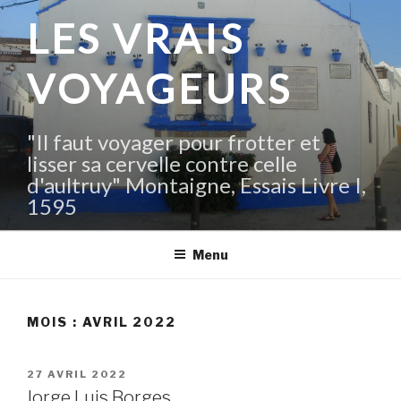
Aller
LES VRAIS
au
contenu
VOYAGEURS
principal
"Il faut voyager pour frotter et
lisser sa cervelle contre celle
d'aultruy" Montaigne, Essais Livre I,
1595
Menu
MOIS :
AVRIL 2022
PUBLIÉ
27 AVRIL 2022
LE
Jorge Luis Borges