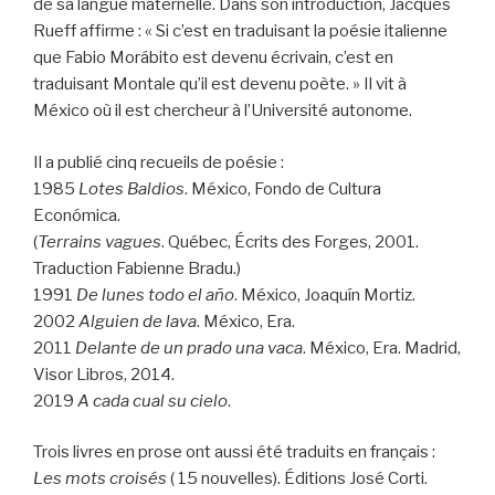
de sa langue maternelle. Dans son introduction, Jacques
Rueff affirme : « Si c’est en traduisant la poésie italienne
que Fabio Morábito est devenu écrivain, c’est en
traduisant Montale qu’il est devenu poète. » Il vit à
México où il est chercheur à l’Université autonome.
Il a publié cinq recueils de poésie :
1985
Lotes Baldios
. México, Fondo de Cultura
Económica.
(
Terrains vagues
. Québec, Écrits des Forges, 2001.
Traduction Fabienne Bradu.)
1991
De lunes todo el año
. México, Joaquín Mortiz.
2002
Alguien de lava
. México, Era.
2011
Delante de un prado una vaca
. México, Era. Madrid,
Visor Libros, 2014.
2019
A cada cual su cielo
.
Trois livres en prose ont aussi été traduits en français :
Les mots croisés
( 15 nouvelles). Éditions José Corti.