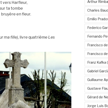
Arthur Rimb
t vers Harfleur,
i sur ta tombe
Charles Baud
bruyère en fleur.
Emilio Prado
Federico Gar
Fernando Pe
 ma fille)
, livre quatrième
Les
Francisco de
Francisco d
Franz Kafka
(
Gabriel Garc
Guillaume Apo
Gustave Fla
Gérard de Ne
Jorge Luis B