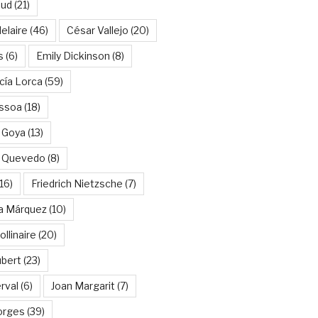
aud
(21)
elaire
(46)
César Vallejo
(20)
s
(6)
Emily Dickinson
(8)
cía Lorca
(59)
ssoa
(18)
 Goya
(13)
e Quevedo
(8)
16)
Friedrich Nietzsche
(7)
ía Márquez
(10)
llinaire
(20)
ubert
(23)
rval
(6)
Joan Margarit
(7)
orges
(39)