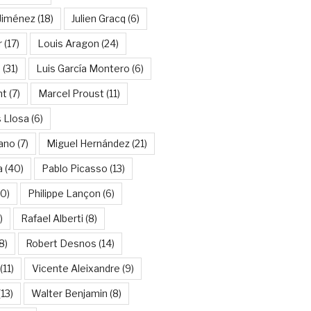
Jiménez
(18)
Julien Gracq
(6)
r
(17)
Louis Aragon
(24)
a
(31)
Luis García Montero
(6)
nt
(7)
Marcel Proust
(11)
 Llosa
(6)
ano
(7)
Miguel Hernández
(21)
a
(40)
Pablo Picasso
(13)
10)
Philippe Lançon
(6)
)
Rafael Alberti
(8)
8)
Robert Desnos
(14)
(11)
Vicente Aleixandre
(9)
13)
Walter Benjamin
(8)