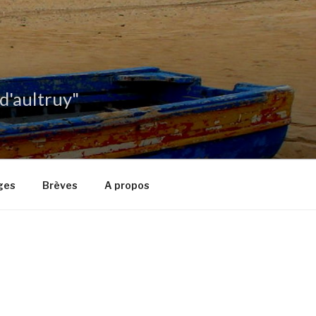
 d'aultruy"
ges
Brèves
A propos