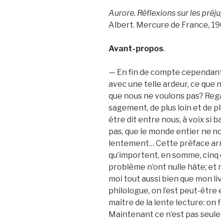
Aurore. Réflexions sur les pré
Albert. Mercure de France, 19
Avant-propos
.
— En fin de compte cependant: 
avec une telle ardeur, ce que
que nous ne voulons pas? Rega
sagement, de plus loin et de p
être dit entre nous, à voix si 
pas, que le monde entier ne no
lentement… Cette préface arri
qu’importent, en somme, cinq ou
problème n’ont nulle hâte; et 
moi tout aussi bien que mon liv
philologue, on l’est peut-être 
maître de la lente lecture: on
Maintenant ce n’est pas seul