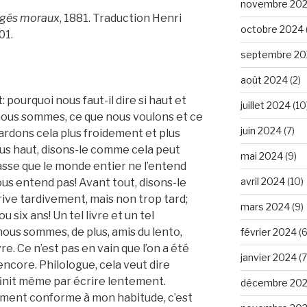
novembre 20
jugés moraux
, 1881. Traduction Henri
octobre 2024
01.
septembre 20
août 2024
(2)
pourquoi nous faut-il dire si haut et
juillet 2024
(10
 nous sommes, ce que nous voulons et ce
juin 2024
(7)
rdons cela plus froidement et plus
lus haut, disons-le comme cela peut
mai 2024
(9)
basse que le monde entier ne l’entend
avril 2024
(10)
us entend pas! Avant tout, disons-le
ve tardivement, mais non trop tard;
mars 2024
(9)
 six ans! Un tel livre et un tel
nous sommes, de plus, amis du lento,
février 2024
(6
re. Ce n’est pas en vain que l’on a été
janvier 2024
(7
encore. Philologue, cela veut dire
 finit même par écrire lentement.
décembre 20
ement conforme à mon habitude, c’est