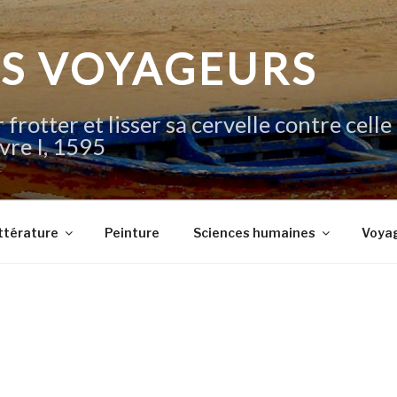
IS VOYAGEURS
 frotter et lisser sa cervelle contre celle
vre I, 1595
ttérature
Peinture
Sciences humaines
Voya