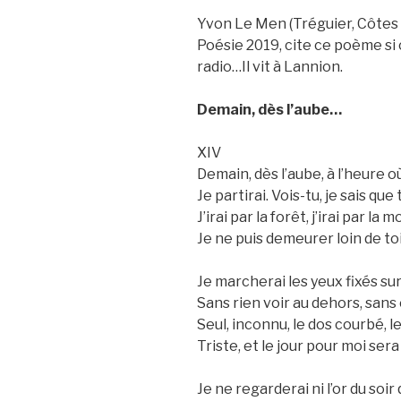
Yvon Le Men (Tréguier, Côtes d
Poésie 2019, cite ce poème si 
radio…Il vit à Lannion.
Demain, dès l’aube…
XIV
Demain, dès l’aube, à l’heure 
Je partirai. Vois-tu, je sais que
J’irai par la forêt, j’irai par la
Je ne puis demeurer loin de to
Je marcherai les yeux fixés s
Sans rien voir au dehors, sans
Seul, inconnu, le dos courbé, l
Triste, et le jour pour moi ser
Je ne regarderai ni l’or du soir