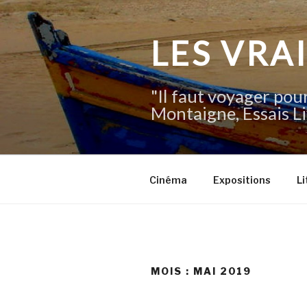
Aller
au
contenu
LES VRA
principal
"Il faut voyager pour
Montaigne, Essais Li
Cinéma
Expositions
Li
MOIS :
MAI 2019