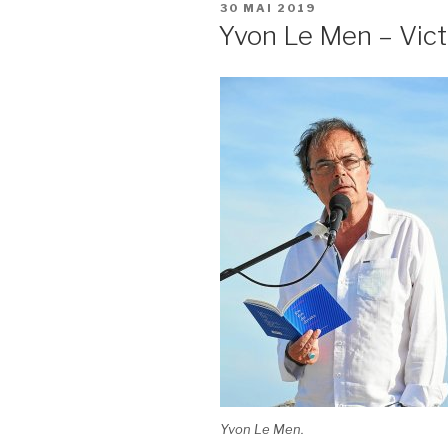
PUBLIÉ
30 MAI 2019
LE
Yvon Le Men – Vic
Yvon Le Men.