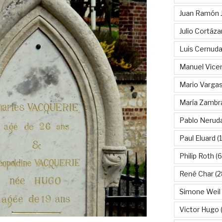
Juan Ramón 
Julio Cortáza
Luis Cernud
Manuel Vice
Mario Vargas
María Zambr
Pablo Nerud
Paul Eluard
(
Philip Roth
(6
René Char
(2
Simone Weil
Victor Hugo
(