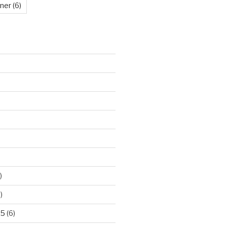
kner
(6)
)
)
25
(6)