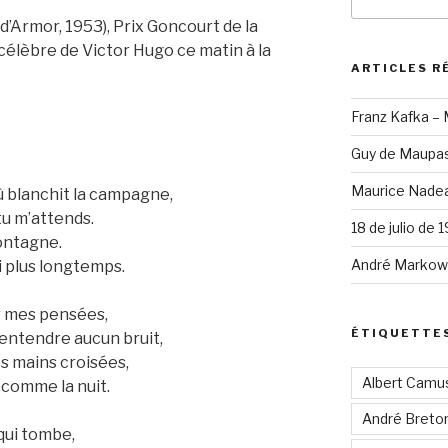
pour
:
’Armor, 1953), Prix Goncourt de la
célèbre de Victor Hugo ce matin à la
ARTICLES R
Franz Kafka –
Guy de Maupas
Maurice Nadea
où blanchit la campagne,
 tu m’attends.
18 de julio de 
 montagne.
André Markowi
i plus longtemps.
ur mes pensées,
ÉTIQUETTE
 entendre aucun bruit,
es mains croisées,
Albert Camu
a comme la nuit.
André Breto
 qui tombe,