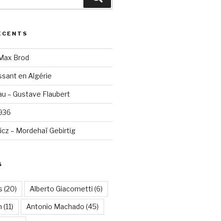
ÉCENTS
 Max Brod
sant en Algérie
u – Gustave Flaubert
1936
cz – Mordehaï Gebirtig
S
s
(20)
Alberto Giacometti
(6)
n
(11)
Antonio Machado
(45)