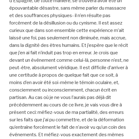
d’Espagne, de toute manière, se trouvera avoir été un
épouvantable désastre, sans même parler du massacre
et des souffrances physiques- il n’en résulte pas
forcément de la désillusion ou du cynisme. Il est assez
curieux que dans son ensemble cette expérience m’ait
laissé une foi, pas seulement non diminuée, mais accrue,
dans la dignité des êtres humains. Et j’espère que le récit
que j’en ai fait n’induit pas trop en erreur. Je crois que
devant un événement comme celui-là, personne n’est, ne
peut-être, absolument véridique. Il est difficile d’arriver à
une certitude à propos de quelque fait que ce soit, à
moins d’en avoir été soi-même le témoin oculaire, et,
consciemment ou inconsciemment, chacun écrit en
partisan. Au cas où je ne vous l’aurais pas déjà dit
précédemment au cours de ce livre, je vais vous dire à
présent ceci: méfiez-vous de ma partialité, des erreurs
sur les faits que j’ai pu commettre, et de la déformation
qu’entraîne forcément le fait de n’avoir vu qu’un coin des
événements. Et méfiez-vous exactement des mêmes