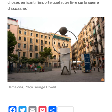
choses en lisant n’importe quel autre livre sur la guerre
d’Espagne.”
Barcelona, Plaça George Orwell.
F
T
E
P
P