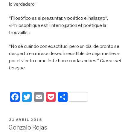
lo verdadero”
“Filosófico es el preguntar, y poético el hallazgo“.
«Philosophique est l’interrogation et poétique la
trouvaille.»
“No sé cuándo con exactitud, pero un día, de pronto se
despertó en mí ese deseo irresistible de dejarme llevar
por el viento como éste hace con las nubes.”
Claros del
bosque.
F
T
E
P
P
a
wi
m
o
ar
c
tt
ail
c
ta
PUBLIÉ
21 AVRIL 2018
e
er
k
g
LE
Gonzalo Rojas