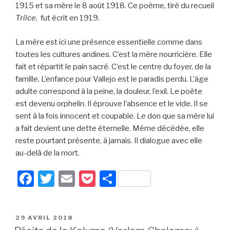
1915 et sa mère le 8 août 1918. Ce poème, tiré du recueil
Trilce
, fut écrit en 1919.
La mère est ici une présence essentielle comme dans
toutes les cultures andines. C’est la mère nourricière. Elle
fait et répartit le pain sacré. C’est le centre du foyer, de la
famille. L’enfance pour Vallejo est le paradis perdu. L’âge
adulte correspond à la peine, la douleur, l’exil. Le poète
est devenu orphelin. Il éprouve l’absence et le vide. Il se
sent à la fois innocent et coupable. Le don que sa mère lui
a fait devient une dette éternelle. Même décédée, elle
reste pourtant présente, à jamais. Il dialogue avec elle
au-delà de la mort.
F
T
E
P
P
a
wi
m
o
ar
c
tt
ail
c
ta
PUBLIÉ
29 AVRIL 2018
e
er
k
g
LE