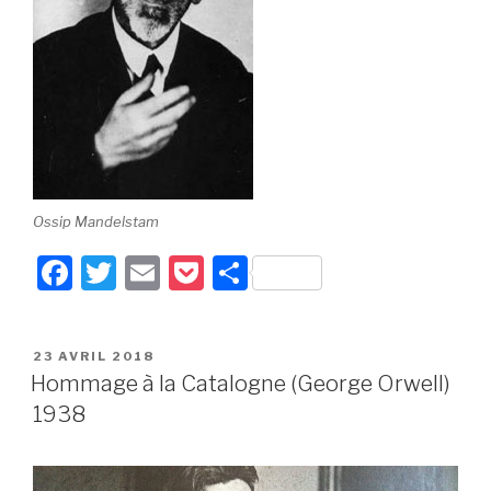
Ossip Mandelstam
F
T
E
P
P
a
wi
m
o
ar
c
tt
ail
c
ta
PUBLIÉ
23 AVRIL 2018
e
er
k
g
LE
Hommage à la Catalogne (George Orwell)
b
et
er
1938
o
o