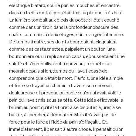
électrique blafard, souillé par les mouches et encastré
dans un treillis métallique, était fixé au plafond, très haut.
La lumière tombait aux pieds du poète : il était couché
comme dans un tiroir, dans la profondeur obscure des
châlits communs à deux étages, sur la rangée inférieure.
De temps à autre, ses doigts bougeaient, claquaient
comme des castagnettes, palpaient un bouton, une
boutonnière ou un repli de son caban, époussetaient une
saleté et s’immobilisaient à nouveau. Le poète se
mourait depuis si longtemps qu’il avait cessé de
comprendre que c’était la mort. Parfois, une idée simple
et forte se frayait un chemin à travers son cerveau,
douloureuse et presque palpable : qu’on lui avait volé le
pain qu’il avait mis sous sa tête. Cette idée effroyable le
brûlait, au point qu’il était prêt à se disputer, à jurer, à se
battre, à chercher, à démontrer. Mais il n’avait pas de
force pour le faire et l’idée du pain s’effaçait… Et,
immédiatement, il pensait à autre chose. Il pensait qu’on