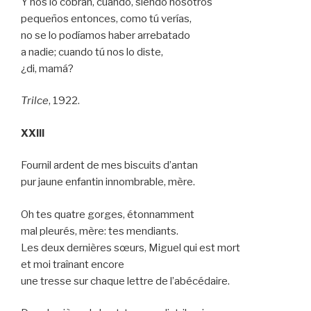
Y nos lo cobran, cuando, siendo nosotros
pequeños entonces, como tú verías,
no se lo podíamos haber arrebatado
a nadie; cuando tú nos lo diste,
¿di, mamá?
Trilce
, 1922.
XXIII
Fournil ardent de mes biscuits d’antan
pur jaune enfantin innombrable, mère.
Oh tes quatre gorges, étonnamment
mal pleurés, mère: tes mendiants.
Les deux dernières sœurs, Miguel qui est mort
et moi traînant encore
une tresse sur chaque lettre de l’abécédaire.