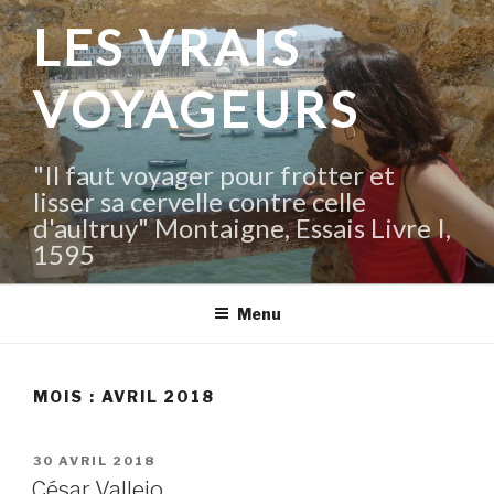
Aller
LES VRAIS
au
contenu
VOYAGEURS
principal
"Il faut voyager pour frotter et
lisser sa cervelle contre celle
d'aultruy" Montaigne, Essais Livre I,
1595
Menu
MOIS :
AVRIL 2018
PUBLIÉ
30 AVRIL 2018
LE
César Vallejo