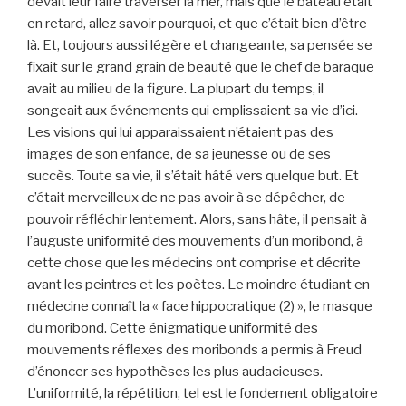
devait leur faire traverser la mer, mais que le bateau était
en retard, allez savoir pourquoi, et que c’était bien d’être
là. Et, toujours aussi légère et changeante, sa pensée se
fixait sur le grand grain de beauté que le chef de baraque
avait au milieu de la figure. La plupart du temps, il
songeait aux événements qui emplissaient sa vie d’ici.
Les visions qui lui apparaissaient n’étaient pas des
images de son enfance, de sa jeunesse ou de ses
succès. Toute sa vie, il s’était hâté vers quelque but. Et
c’était merveilleux de ne pas avoir à se dépêcher, de
pouvoir réfléchir lentement. Alors, sans hâte, il pensait à
l’auguste uniformité des mouvements d’un moribond, à
cette chose que les médecins ont comprise et décrite
avant les peintres et les poètes. Le moindre étudiant en
médecine connaît la « face hippocratique (2) », le masque
du moribond. Cette énigmatique uniformité des
mouvements réflexes des moribonds a permis à Freud
d’énoncer ses hypothèses les plus audacieuses.
L’uniformité, la répétition, tel est le fondement obligatoire