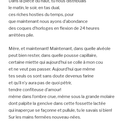
Dans la pièce du haut, tu nous distribuais
le matin, le soir, en tas dual,
ces riches hosties du temps, pour
que maintenant nous ayons d’abondance
des coques d’horloges en flexion de 24 heures
arrêtées pile.
Mère, et maintenant! Maintenant, dans quelle alvéole
peut bien rester, dans quelle pousse capillaire,
certaine miette qui aujourd’hui se colle à mon cou
et ne veut pas passer. Aujourd’hui que même
tes seuls os sont sans doute devenus farine
et qu’il n’y aura pas de quoi pétrir,
tendre confiteuse d’amour!
même dans l’ombre crue, même sous la grande molaire
dont palpite la gencive dans cette fossette lactée
qui inaperçue se façonne et pullule, tu le savais si bien!
Sur les mains fermées nouveau-nées.