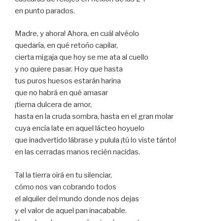
en punto parados.
Madre, y ahora! Ahora, en cuál alvéolo
quedaría, en qué retoño capilar,
cierta migaja que hoy se me ata al cuello
y no quiere pasar. Hoy que hasta
tus puros huesos estarán harina
que no habrá en qué amasar
¡tierna dulcera de amor,
hasta en la cruda sombra, hasta en el gran molar
cuya encía late en aquel lácteo hoyuelo
que inadvertido lábrase y pulula ¡tú lo viste tánto!
en las cerradas manos recién nacidas.
Tal la tierra oirá en tu silenciar,
cómo nos van cobrando todos
el alquiler del mundo donde nos dejas
y el valor de aquel pan inacabable.