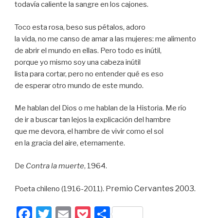
todavía caliente la sangre en los cajones.
Toco esta rosa, beso sus pétalos, adoro
la vida, no me canso de amar a las mujeres: me alimento
de abrir el mundo en ellas. Pero todo es inútil,
porque yo mismo soy una cabeza inútil
lista para cortar, pero no entender qué es eso
de esperar otro mundo de este mundo.
Me hablan del Dios o me hablan de la Historia. Me río
de ir a buscar tan lejos la explicación del hambre
que me devora, el hambre de vivir como el sol
en la gracia del aire, eternamente.
De
Contra la muerte
, 1964.
remio Cervantes 2003.
Poeta chileno (1916-2011). P
F
T
E
P
P