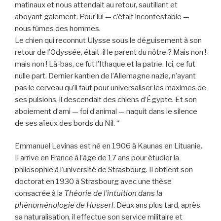
matinaux et nous attendait au retour, sautillant et
aboyant gaiement. Pour lui — c’était incontestable —
nous fûmes des hommes.
Le chien qui reconnut Ulysse sous le déguisement à son
retour de l’Odyssée, était-il le parent du nôtre ? Mais non !
mais non ! Là-bas, ce fut l’Ithaque et la patrie. Ici, ce fut
nulle part. Dernier kantien de l’Allemagne nazie, n’ayant
pas le cerveau qu’il faut pour universaliser les maximes de
ses pulsions, il descendait des chiens d’Égypte. Et son
aboiement d’ami — foi d’animal — naquit dans le silence
de ses aïeux des bords du Nil. “
Emmanuel Levinas est né en 1906 à Kaunas en Lituanie.
Il arrive en France à l’âge de 17 ans pour étudier la
philosophie à l’université de Strasbourg. Il obtient son
doctorat en 1930 à Strasbourg avec une thèse
consacrée à la
Théorie de l’intuition dans la
phénoménologie de Husserl
. Deux ans plus tard, après
sa naturalisation, il effectue son service militaire et