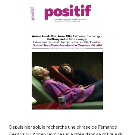
o
o
k
Depuis hier soir, je recherche une phrase de Fernando
Pessoa qu’ Adrien Gombeaud a citée dans sa critique du