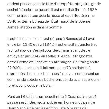
obtient par concours le titre d’interprète-stagiaire, grade
assimilé à celui d’adjudant. Il est mobilisé fin août 1939
comme traducteur pour le russe et est affecté en mai
1940 au 2ème bureau de l’État-major de la 10ème
Armée, stationné dans la Somme.
Il est fait prisonnier et est détenu à Rennes et à Laval
entre juin 1940 et avril 1942. Il est ensuite transféré au
Frontstalag de Vesoul pour deux mois avant d’être
envoyé en juin 1942 au stalag XI-B de Fallingbostel,
entre Brême et Hanovre en Allemagne. Ce Stalag abrite
32 000 prisonniers. Il fait partie des 70 soldats juifs
regroupés dans deux baraques à part. Ils composent un
commando spécial de bûcherons conduits chaque jour en
forêt pour y couper le bois. “
Paru en 1975 dans un recueil intitulé
Celui qui ne veut
pas se servir des mots
, publié en l’honneur du peintre
Bram Van Velde par les édition Fata Morgana de