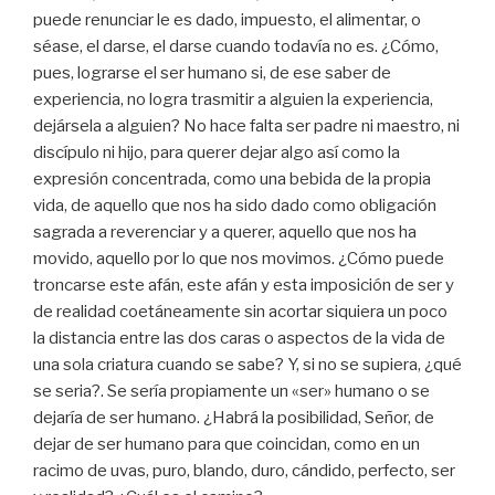
puede renunciar le es dado, impuesto, el alimentar, o
séase, el darse, el darse cuando todavía no es. ¿Cómo,
pues, lograrse el ser humano si, de ese saber de
experiencia, no logra trasmitir a alguien la experiencia,
dejársela a alguien? No hace falta ser padre ni maestro, ni
discípulo ni hijo, para querer dejar algo así como la
expresión concentrada, como una bebida de la propia
vida, de aquello que nos ha sido dado como obligación
sagrada a reverenciar y a querer, aquello que nos ha
movido, aquello por lo que nos movimos. ¿Cómo puede
troncarse este afán, este afán y esta imposición de ser y
de realidad coetáneamente sin acortar siquiera un poco
la distancia entre las dos caras o aspectos de la vida de
una sola criatura cuando se sabe? Y, si no se supiera, ¿qué
se seria?. Se sería propiamente un «ser» humano o se
dejaría de ser humano. ¿Habrá la posibilidad, Señor, de
dejar de ser humano para que coincidan, como en un
racimo de uvas, puro, blando, duro, cándido, perfecto, ser