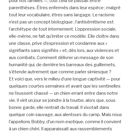
pour nos familles —, tout cela se passait entre
parenthèses. Êtres enfermés dans leur espèce ; malgré
tout leur vocabulaire, êtres sans langage. Le racisme
n’est pas un concept biologique ; l’antisémitisme est
l’archétype de tout internement. L’oppression sociale,
elle-même, ne fait qu’imiter ce modèle. Elle cloître dans
une classe, prive d’expression et condamne aux «
signifiants sans signifiés » et, dès lors, aux violences et
aux combats. Comment délivrer un message de son
humanité qui, de derrière les barreaux des guillemets,
s’étende autrement que comme parler simiesque ?
Et voici que, vers le milieu d’une longue captivité — pour
quelques courtes semaines et avant que les sentinelles
ne l’eussent chassé — un chien errant entre dans notre
vie. Il vint un jour se joindre à la tourbe, alors que, sous
bonne garde, elle rentrait du travail. Il vivotait dans
quelque coin sauvage, aux alentours du camp. Mais nous
l’appelions Bobby, d’un nom exotique, comme il convient
à un chien chéri. Il apparaissait aux rassemblements