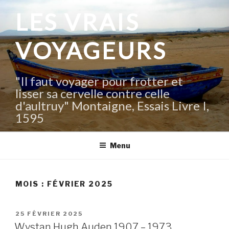
Aller
LES VRAIS
au
contenu
VOYAGEURS
principal
"Il faut voyager pour frotter et
lisser sa cervelle contre celle
d'aultruy" Montaigne, Essais Livre I,
1595
Menu
MOIS :
FÉVRIER 2025
PUBLIÉ
25 FÉVRIER 2025
LE
Wystan Hugh Auden 1907 – 1973