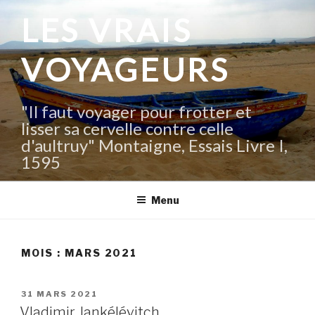
Aller
LES VRAIS
au
contenu
VOYAGEURS
principal
"Il faut voyager pour frotter et
lisser sa cervelle contre celle
d'aultruy" Montaigne, Essais Livre I,
1595
Menu
MOIS :
MARS 2021
PUBLIÉ
31 MARS 2021
LE
Vladimir Jankélévitch