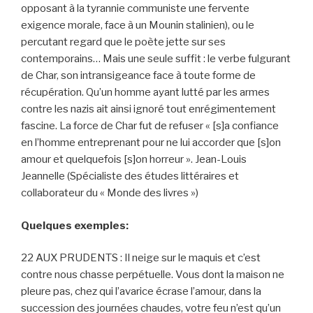
opposant à la tyrannie communiste une fervente
exigence morale, face à un Mounin stalinien), ou le
percutant regard que le poète jette sur ses
contemporains… Mais une seule suffit : le verbe fulgurant
de Char, son intransigeance face à toute forme de
récupération. Qu’un homme ayant lutté par les armes
contre les nazis ait ainsi ignoré tout enrégimentement
fascine. La force de Char fut de refuser « [s]a confiance
en l’homme entreprenant pour ne lui accorder que [s]on
amour et quelquefois [s]on horreur ». Jean-Louis
Jeannelle (Spécialiste des études littéraires et
collaborateur du « Monde des livres »)
Quelques exemples:
22 AUX PRUDENTS : Il neige sur le maquis et c’est
contre nous chasse perpétuelle. Vous dont la maison ne
pleure pas, chez qui l’avarice écrase l’amour, dans la
succession des journées chaudes, votre feu n’est qu’un