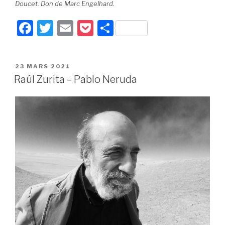
Doucet. Don de Marc Engelhard.
F
T
E
P
P
a
wi
m
o
ar
c
tt
ail
c
ta
PUBLIÉ
23 MARS 2021
e
er
k
g
LE
Raúl Zurita – Pablo Neruda
b
et
er
o
o
k