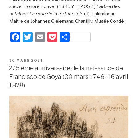
siècle. Honoré Bouvet ( 1345 ? – 1405 ? )
L’arbre des
batailles. La roue de la fortune
(détail). Enlumineur
Maître de Johannes Gielemans. Chantilly, Musée Condé.
F
T
E
P
P
a
wi
m
o
ar
c
tt
ail
c
ta
PUBLIÉ
30 MARS 2021
e
er
k
g
LE
275 ème anniversaire de la naissance de
b
et
er
Francisco de Goya (30 mars 1746- 16 avril
o
1828)
o
k