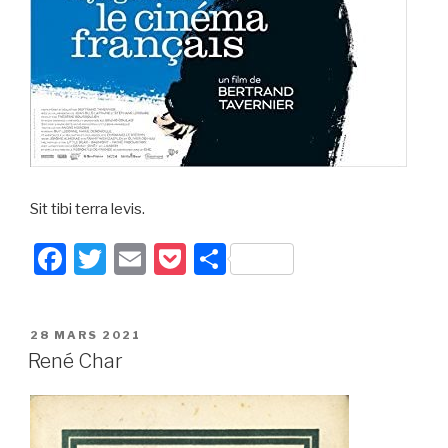
Sit tibi terra levis.
F
T
E
P
P
a
wi
m
o
ar
c
tt
ail
c
ta
PUBLIÉ
28 MARS 2021
e
er
k
g
LE
René Char
b
et
er
o