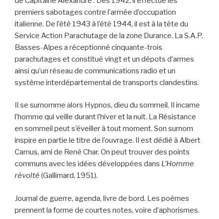
de Capitaine Alexandre . Dès 1942, il effectue les
premiers sabotages contre l’armée d’occupation
italienne. De l’été 1943 à l’été 1944, il est à la tête du
Service Action Parachutage de la zone Durance. La S.A.P.
Basses-Alpes a réceptionné cinquante-trois
parachutages et constitué vingt et un dépots d’armes
ainsi qu’un réseau de communications radio et un
système interdépartemental de transports clandestins.
Il se surnomme alors Hypnos, dieu du sommeil. Il incarne
l’homme qui veille durant l’hiver et la nuit. La Résistance
en sommeil peut s’éveiller à tout moment. Son surnom
inspire en partie le titre de l’ouvrage. Il est dédié à Albert
Camus, ami de René Char. On peut trouver des points
communs avec les idées développées dans
L’Homme
révolté
(Gallimard, 1951).
Journal de guerre, agenda, livre de bord. Les poèmes
prennent la forme de courtes notes, voire d’aphorismes.