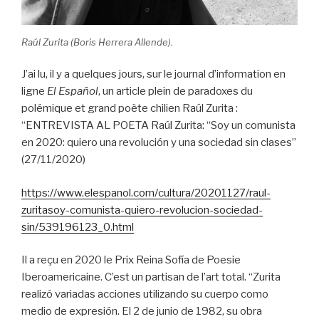
Raúl Zurita (Boris Herrera Allende).
J’ai lu, il y a quelques jours, sur le journal d’information en
ligne
El Español
, un article plein de paradoxes du
polémique et grand poète chilien Raúl Zurita :
“ENTREVISTA AL POETA Raúl Zurita: “Soy un comunista
en 2020: quiero una revolución y una sociedad sin clases”
(27/11/2020)
https://www.elespanol.com/cultura/20201127/raul-
zuritasoy-comunista-quiero-revolucion-sociedad-
sin/539196123_0.html
Il a reçu en 2020 le Prix Reina Sofía de Poesie
Iberoamericaine. C’est un partisan de l’art total. “Zurita
realizó variadas acciones utilizando su cuerpo como
medio de expresión. El 2 de junio de 1982, su obra