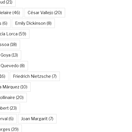
aud
(21)
elaire
(46)
César Vallejo
(20)
s
(6)
Emily Dickinson
(8)
cía Lorca
(59)
ssoa
(18)
 Goya
(13)
e Quevedo
(8)
16)
Friedrich Nietzsche
(7)
ía Márquez
(10)
llinaire
(20)
ubert
(23)
rval
(6)
Joan Margarit
(7)
orges
(39)