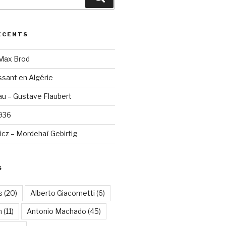
ÉCENTS
 Max Brod
sant en Algérie
u – Gustave Flaubert
1936
cz – Mordehaï Gebirtig
S
s
(20)
Alberto Giacometti
(6)
n
(11)
Antonio Machado
(45)