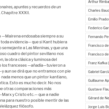
Arthur Rimb
onaires, apuntes y recuerdos de un
Charles Baud
. Chapitre XXXII.
Emilio Prado
Federico Gar
ro —Mairena endosaba siempre a su
Fernando Pe
 toda evidencia— que si Kant hubiera
Francisco de
go semejante a Las Meninas, y que una
moso cuadro del pintor sevillano nos
Francisco d
ón, la obra clásica y luminosa del
Franz Kafka
(
o los franceses —añadía—tuvieron a
—y aun se dirá que no entramos con pie
Gabriel Garc
nada menos que un pintor kantiano,
Guillaume Apo
ica. Esto es mucho decir. No nos
que otras comparaciones más
Gustave Fla
Marx y Cristo etc.— que a nadie
Gérard de Ne
na para nuestro posible mentir de las
 Velázquez filósofo.
Jorge Luis B