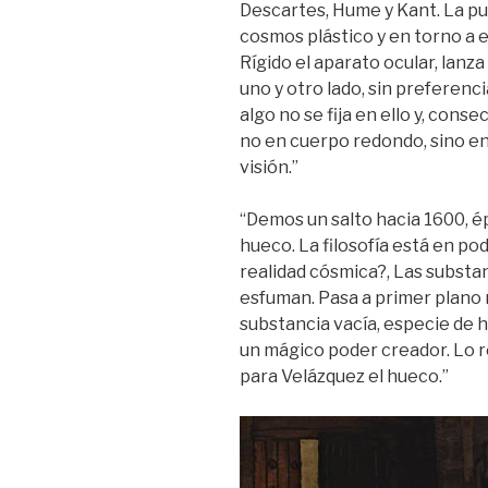
Descartes, Hume y Kant. La pup
cosmos plástico y en torno a e
Rígido el aparato ocular, lanza
uno y otro lado, sin preferenc
algo no se fija en ello y, con
no en cuerpo redondo, sino en
visión.”
“Demos un salto hacia 1600, é
hueco. La filosofía está en pod
realidad cósmica?, Las substa
esfuman. Pasa a primer plano 
substancia vacía, especie de 
un mágico poder creador. Lo r
para Velázquez el hueco.”