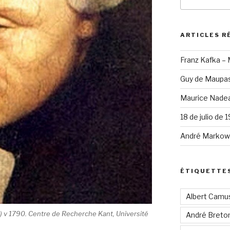
pour
:
ARTICLES R
Franz Kafka –
Guy de Maupas
Maurice Nadea
18 de julio de 
André Markowi
ÉTIQUETTE
Albert Camu
 v 1790. Centre de Recherche Kant, Université
André Breto