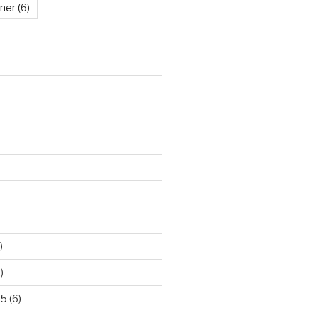
kner
(6)
)
)
25
(6)