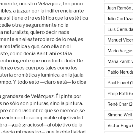
amente, nuestro Velázquez, tan poco
Juan Ramón 
les, a juzgar por la indiferencia ante
as si tiene otra estética que la estética
Julio Cortáza
cadle otra y seguramente no la
Luis Cernud
a naturalista, quiero decir nada
ente en el estercolero de lo real, es
Manuel Vice
 metafísica y que, con ella en el
Mario Vargas
iste, como decía Kant: ahí está la
hecho ingente que no admite duda. De
María Zambr
l lienzo esos cuerpos tales como los
Pablo Nerud
ateria cromática y lumínica, en la jaula
iempo. Y todo esto —claro está— lo dice
Paul Eluard
(
Philip Roth
(6
a grandeza de Velázquez. Él pinta por
 no sólo son pinturas, sino la pintura.
René Char
(2
mpre con el asombro que se merece, se
Simone Weil
zadamente su impasible objetividad.
bra —¡qué gracioso!—al objetivo de la
Victor Hugo
(
 -decía mi maestro— que la objetividad,