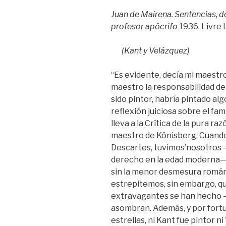
Juan de Mairena. Sentencias, d
profesor apócrifo
1936. Livre I
(Kant y Velázquez)
“Es evidente, decía mi maest
maestro la responsabilidad de
sido pintor, habría pintado al
reflexión juiciosa sobre el fa
lleva a la Crítica de la pura raz
maestro de Kónisberg. Cuand
Descartes, tuvimos’nosotros 
derecho en la edad moderna— 
sin la menor desmesura románt
estrepitemos, sin embargo, 
extravagantes se han hecho —
asombran. Además, y por fortu
estrellas, ni Kant fue pintor ni