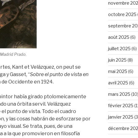
novembre 20
octobre 2025
septembre 20
août 2025
(6)
juillet 2025
(6)
. Madrid Prado.
juin 2025
(8)
rtes, Kant et Velázquez, on peut se
mai 2025
(6)
ga y Gasset, “
Sobre el punto de vista en
ta de Occidente en 1924.
avril 2025
(6)
mars 2025
(10
 pintor había girado ptolomeicamente
do una órbita servil. Velázquez
février 2025
(1
el punto de vista. Todo el cuadro
janvier 2025
(3
ón, y las cosas habrán de esforzarse por
o visual. Se trata, pues, de una
décembre 20
a a la que promovieron en filosofía