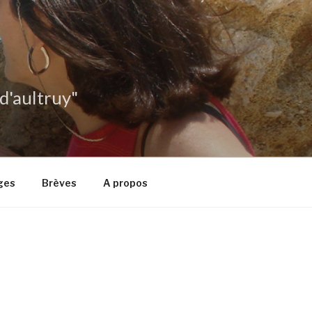
 d'aultruy"
ges
Brèves
A propos