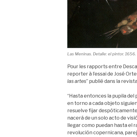
Las Meninas. Detalle: el pintor. 1656
Pour les rapports entre Desca
reporter à l’essai de José Orte
las artes
” publié dans la revis
“Hasta entonces la pupila del
en torno a cada objeto siguien
resuelve fijar despóticamente 
nacerá de un solo acto de visi
llegar como puedan hasta el ray
revolución copernicana, parej