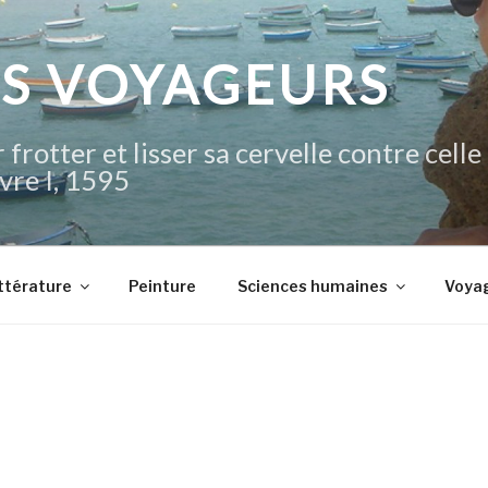
IS VOYAGEURS
 frotter et lisser sa cervelle contre celle
vre I, 1595
ttérature
Peinture
Sciences humaines
Voya