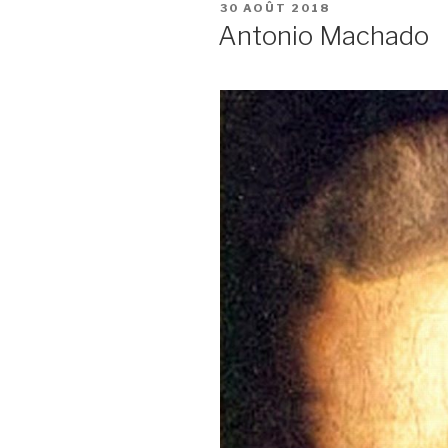
PUBLIÉ
30 AOÛT 2018
LE
Antonio Machado