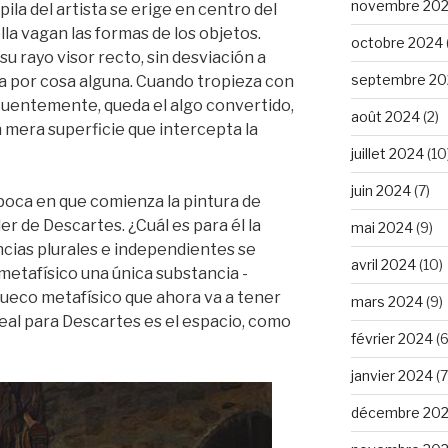
novembre 20
ila del artista se erige en centro del
lla vagan las formas de los objetos.
octobre 2024
 su rayo visor recto, sin desviación a
septembre 20
ia por cosa alguna. Cuando tropieza con
secuentemente, queda el algo convertido,
août 2024
(2)
 mera superficie que intercepta la
juillet 2024
(10
juin 2024
(7)
poca en que comienza la pintura de
er de Descartes. ¿Cuál es para él la
mai 2024
(9)
ncias plurales e independientes se
avril 2024
(10)
metafísico una única substancia -
hueco metafísico que ahora va a tener
mars 2024
(9)
eal para Descartes es el espacio, como
février 2024
(6
janvier 2024
(7
décembre 20