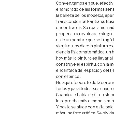
Convengamos en que, efectiv
enamorado de las formas sensib
la belleza de los modelos, apen
transcendental kantiana. Bus
encontraréis. Su realismo, nad
propenso a revolcarse alegrem
el de un hombre que se tragó la
vientre, nos dice: la pintura ex
ciencia físicomatemática, un 
hoy más, la pintura es llevar a
construye el espíritu, con la m
encantada del espacio y del t
con el pincel.
He aquí el secreto de la seren
todos y para todos; sus cuadros
Cuando se habla de él, no sie
le reprocha más o menos embo
Y hasta se alude con esta pala
máquina fotográfica. Se olvida