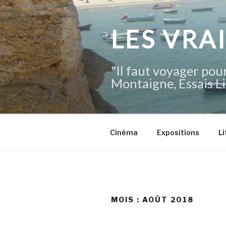
Aller
au
contenu
LES VRA
principal
"Il faut voyager pour
Montaigne, Essais Li
Cinéma
Expositions
Li
MOIS :
AOÛT 2018