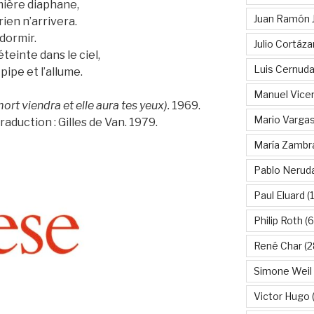
umière diaphane,
Juan Ramón 
ien n’arrivera.
dormir.
Julio Cortáza
éteinte dans le ciel,
Luis Cernud
ipe et l’allume.
Manuel Vice
mort viendra et elle aura tes yeux).
1969.
Mario Vargas
aduction : Gilles de Van. 1979.
María Zambr
Pablo Nerud
Paul Eluard
(
Philip Roth
(6
René Char
(2
Simone Weil
Victor Hugo
(