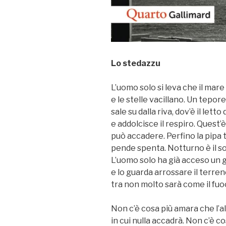
Lo stedazzu
L’uomo solo si leva che il mare
e le stelle vacillano. Un tepore 
sale su dalla riva, dov’è il letto
e addolcisce il respiro. Quest’è 
può accadere. Perfino la pipa t
pende spenta. Notturno è il 
L’uomo solo ha già acceso un g
e lo guarda arrossare il terre
tra non molto sarà come il fu
Non c’è cosa più amara che l’a
in cui nulla accadrà. Non c’è c