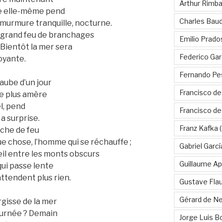
Arthur Rimb
ipe elle-même pend
Charles Baud
u murmure tranquille, nocturne.
n grand feu de branchages
Emilio Prado
 Bientôt la mer sera
Federico Gar
oyante.
Fernando Pe
’aube d’un jour
Francisco de
ose plus amère
el, pend
Francisco d
a surprise.
Franz Kafka
(
ache de feu
que chose, l’homme qui se réchauffe ;
Gabriel Garc
eil entre les monts obscurs
Guillaume Apo
 qui passe lente
attendent plus rien.
Gustave Fla
Gérard de Ne
urgisse de la mer
ournée ? Demain
Jorge Luis B