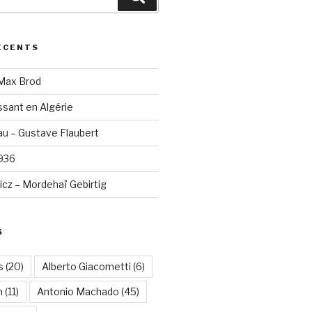
ÉCENTS
 Max Brod
sant en Algérie
u – Gustave Flaubert
1936
cz – Mordehaï Gebirtig
S
s
(20)
Alberto Giacometti
(6)
n
(11)
Antonio Machado
(45)