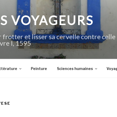
IS VOYAGEURS
 frotter et lisser sa cervelle contre celle
vre I, 1595
ttérature
Peinture
Sciences humaines
Voya
VESE