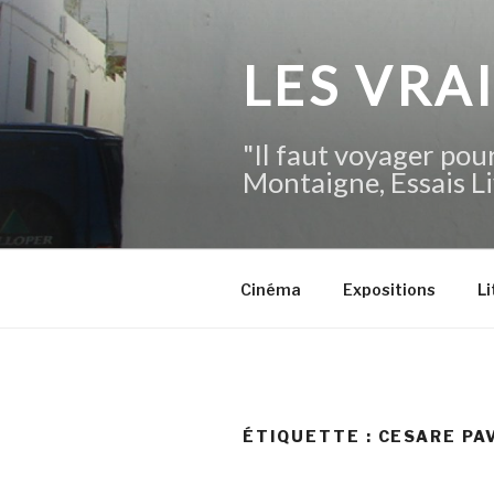
Aller
au
contenu
LES VRA
principal
"Il faut voyager pour
Montaigne, Essais Li
Cinéma
Expositions
Li
ÉTIQUETTE :
CESARE PA