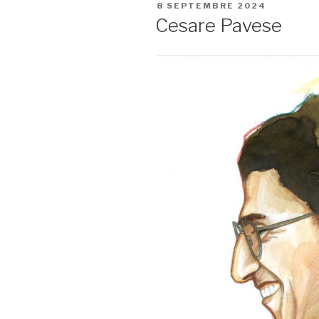
PUBLIÉ
8 SEPTEMBRE 2024
LE
Cesare Pavese