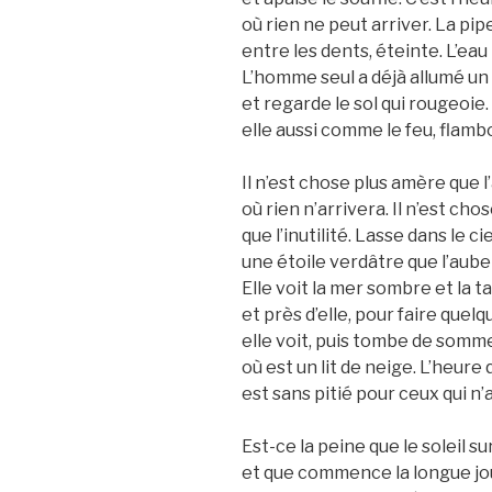
où rien ne peut arriver. La p
entre les dents, éteinte. L’ea
L’homme seul a déjà allumé u
et regarde le sol qui rougeoie.
elle aussi comme le feu, flamb
Il n’est chose plus amère que l
où rien n’arrivera. Il n’est ch
que l’inutilité. Lasse dans le ci
une étoile verdâtre que l’aube 
Elle voit la mer sombre et la t
et près d’elle, pour faire quel
elle voit, puis tombe de somm
où est un lit de neige. L’heure
est sans pitié pour ceux qui n’
Est-ce la peine que le soleil s
et que commence la longue j