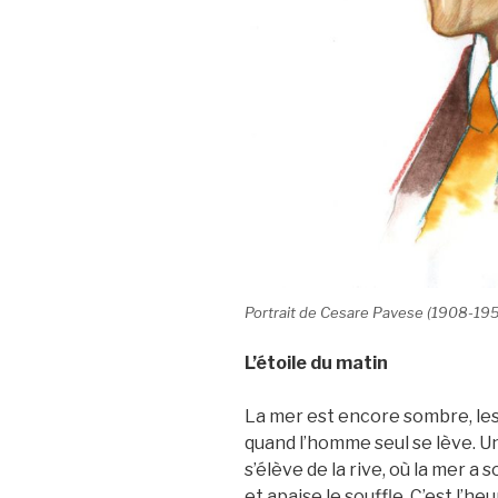
Portrait de Cesare Pavese (1908-195
L’étoile du matin
La mer est encore sombre, les 
quand l’homme seul se lève. U
s’élève de la rive, où la mer a so
et apaise le souffle. C’est l’h