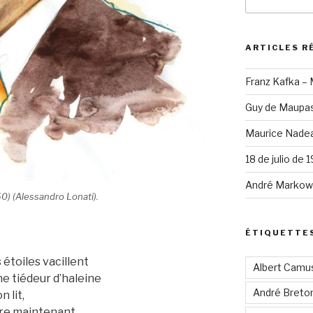
pour
:
ARTICLES R
Franz Kafka –
Guy de Maupas
Maurice Nadea
18 de julio de 
André Markowi
0) (Alessandro Lonati).
ÉTIQUETTE
étoiles vacillent
Albert Camu
ne tiédeur d’haleine
André Breto
n lit,
eure maintenant