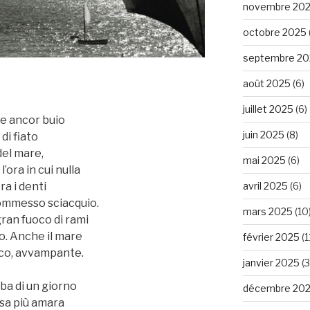
novembre 20
octobre 2025
septembre 20
août 2025
(6)
juillet 2025
(6)
 e ancor buio
juin 2025
(8)
di fiato
 del mare,
mai 2025
(6)
l’ora in cui nulla
avril 2025
(6)
ra i denti
sommesso sciacquio.
mars 2025
(10
ran fuoco di rami
no. Anche il mare
février 2025
(1
oco, avvampante.
janvier 2025
(3
lba di un giorno
décembre 20
osa più amara