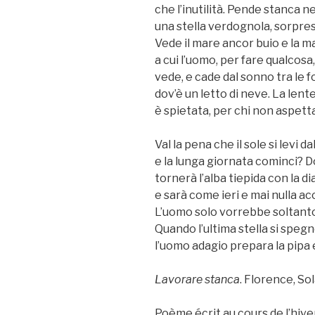
che l’inutilità. Pende stanca ne
una stella verdognola, sorpresa
Vede il mare ancor buio e la m
a cui l’uomo, per fare qualcosa, 
vede, e cade dal sonno tra le
dov’è un letto di neve. La lente
è spietata, per chi non aspetta
Val la pena che il sole si levi d
e la lunga giornata cominci? 
tornerà l’alba tiepida con la d
e sarà come ieri e mai nulla ac
L’uomo solo vorrebbe soltant
Quando l’ultima stella si spegn
l’uomo adagio prepara la pipa 
Lavorare stanca
. Florence, Sol
Poème écrit au cours de l’hive