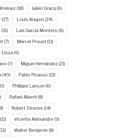
Jiménez
(18)
Julien Gracq
(6)
r
(17)
Louis Aragon
(24)
a
(31)
Luis García Montero
(6)
nt
(7)
Marcel Proust
(11)
 Llosa
(6)
ano
(7)
Miguel Hernández
(21)
a
(40)
Pablo Picasso
(13)
10)
Philippe Lançon
(6)
)
Rafael Alberti
(8)
8)
Robert Desnos
(14)
(11)
Vicente Aleixandre
(9)
13)
Walter Benjamin
(8)