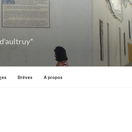
 d'aultruy"
ges
Brèves
A propos