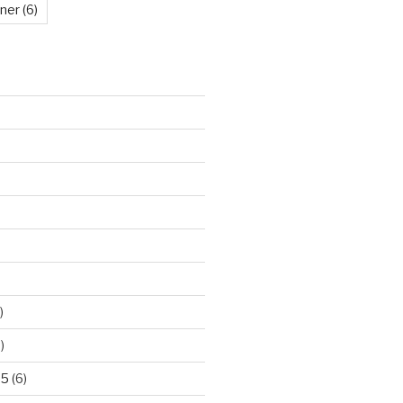
kner
(6)
)
)
25
(6)