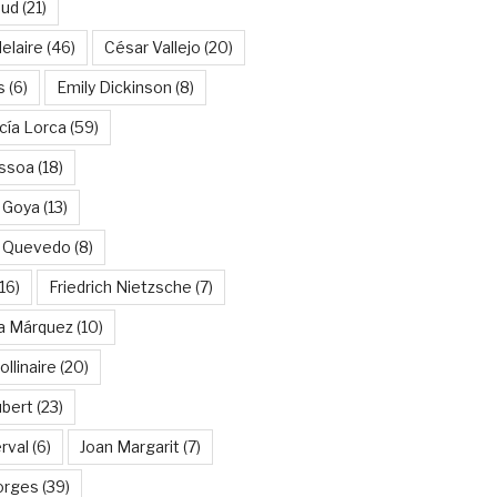
aud
(21)
elaire
(46)
César Vallejo
(20)
s
(6)
Emily Dickinson
(8)
cía Lorca
(59)
ssoa
(18)
 Goya
(13)
e Quevedo
(8)
16)
Friedrich Nietzsche
(7)
ía Márquez
(10)
llinaire
(20)
ubert
(23)
rval
(6)
Joan Margarit
(7)
orges
(39)