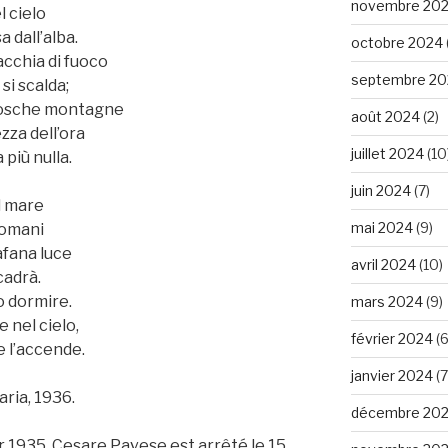
novembre 20
l cielo
 dall’alba.
octobre 2024
acchia di fuoco
septembre 20
si scalda;
 fosche montagne
août 2024
(2)
zza dell’ora
juillet 2024
(10
 più nulla.
juin 2024
(7)
al mare
mai 2024
(9)
Domani
iafana luce
avril 2024
(10)
cadrà.
o dormire.
mars 2024
(9)
e nel cielo,
février 2024
(6
e l’accende.
janvier 2024
(7
aria, 1936.
décembre 20
r 1935. Cesare Pavese est arrêté le 15