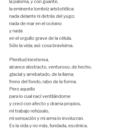
la paloma, y con guante,
la eminente lombriz aristotélica;
nada delante ni detrás del yugo;
nada de mar en el océano
y nada
en el orgullo grave de la célula.
Sólo la vida; así: cosa bravísima.
Plenitud inextensa,
alcance abstracto, venturoso, de hecho,
glacial y arrebatado, de la llama;
freno del fondo, rabo de la forma.
Pero aquello
para lo cual nací ventilándome
y crecí con afecto y drama propios,
mi trabajo rehúsalo,
mi sensación y mi arma lo involucran.
Es la vida y no más, fundada, escénica.