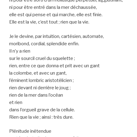
ni pour être sorti d’un mollusque perpétuel, agglutinant,
ni pour être entré dans la mer déchaussée,
elle est qui pense et qui marche, elle est finie.
Elle est la vie, c’est tout ; rien que la vie.
Je le devine, par intuition, cartésien, automate,
moribond, cordial, splendide enfin.
Il n’y a rien
sur le sourcil cruel du squelette ;
rien, entre ce que donna et prit avec un gant
la colombe, et avec un gant,
l’éminent lombric aristotélicien ;
rien devant ni derrière le joug ;
rien de la mer dans l’océan
et rien
dans l’orgueil grave de la cellule.
Rien que la vie ; ainsi : très dure.
Plénitude inétendue