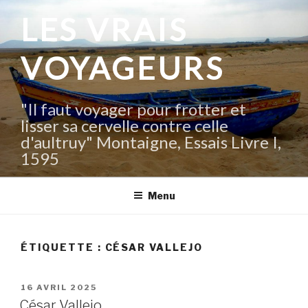
Aller
LES VRAIS
au
contenu
VOYAGEURS
principal
"Il faut voyager pour frotter et
lisser sa cervelle contre celle
d'aultruy" Montaigne, Essais Livre I,
1595
Menu
ÉTIQUETTE :
CÉSAR VALLEJO
PUBLIÉ
16 AVRIL 2025
LE
César Vallejo