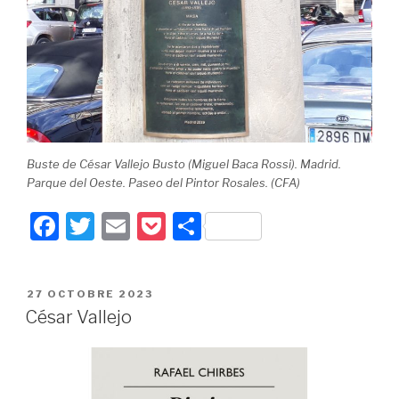
Buste de César Vallejo Busto (Miguel Baca Rossi). Madrid.
Parque del Oeste. Paseo del Pintor Rosales. (CFA)
F
T
E
P
P
a
wi
m
o
ar
c
tt
ail
c
ta
PUBLIÉ
27 OCTOBRE 2023
e
er
k
g
LE
César Vallejo
b
et
er
o
o