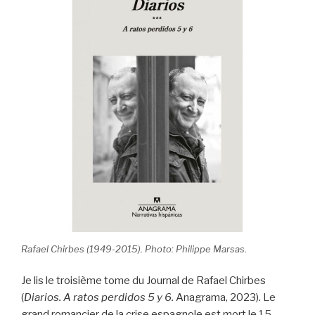
k
Rafael Chirbes (1949-2015). Photo: Philippe Marsas.
Je lis le troisième tome du Journal de Rafael Chirbes
(
Diarios. A ratos perdidos 5 y 6.
Anagrama, 2023). Le
grand romancier de la crise espagnole est mort le 15