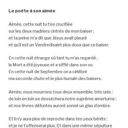
Le poète à son aimée
Aimée, cette nuit tu t’es crucifiée
sur les deux madriers cintrés de mon baiser ;
et ta peine m’a dit que Jésus avait pleuré
et qu’il est un Vendredisaint plus doux que ce baiser.
En cette nuit étrange où tant tu m’as regardé ,
la Mort a été joyeuse et a sifflé dans son os.
En cette nuit de Septembre on a célébré
ma seconde chute et le plus humain des baisers.
Aimée, nous mourrons tous deux ensemble, très unis ;
de loin en loin se desséchera notre suprême amertume ;
et nos lèvres défuntes auront sonné un glas d’ombre.
Et il n’y aura plus de reproche dans tes yeux bénits ;
et je ne t’offenserai plus. Et dans une même sépulture