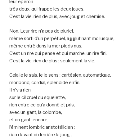
leur éperon
très doux, qui frappe les deux joues.
C’est la vie, rien de plus, avec joug et chemise.
Non. Leur rire n’a pas de pluriel,
même sorti d’un perpétuel, agglutinant mollusque,
même entré dans la mer pieds nus,
C’est un rire qui pense et qui marche, un rire fini.
C’est la vie, rien de plus ; seulement la vie.
Cela je le sais, je le sens ; cartésien, automatique,
moribond, cordial, splendide enfin.
Il n’y a rien
sur le cil cruel du squelette,
rien entre ce qu’a donné et pris,
avec un gant, la colombe,
et un gant, encore,
l’éminent lombric aristotélicien ;
rien devant ni derrière le joug ;