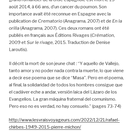
août 2014, à 66 ans, d’un cancer du poumon. Son
importance avait été reconnue en Espagne avec la
publication de
Crematorio
(Anagrama, 2007) et de
En la
orilla
(Anagrama, 2007). Ces deux romans ont été
publiés en français aux Éditions Rivages (
Crémation
,
2009 et
Sur le rivage,
2015. Traduction de Denise
Laroutis).
Il décrit la mort de son jeune chat : “Y aquello de Vallejo,
tanto amor y no poder nada contra la muerte, lo que viene
a decir ese poema que se dice “Masa”. Pero en el poema,
al final, la solidaridad de todos los hombres consigue que
el cadáver eche a andar, versión laica del Lázaro de los
Evangelios. La gran máquina fraternal del comunismo.
Pero eso no es verdad, no hay consuelo.” (pages 73-74)
http://www.lesvraisvoyageurs.com/2022/12/21/rafael-
chirbes-1949-2015-pierre-michon/