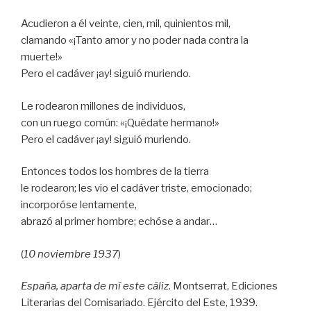
Acudieron a él veinte, cien, mil, quinientos mil,
clamando «¡Tanto amor y no poder nada contra la
muerte!»
Pero el cadáver ¡ay! siguió muriendo.
Le rodearon millones de individuos,
con un ruego común: «¡Quédate hermano!»
Pero el cadáver ¡ay! siguió muriendo.
Entonces todos los hombres de la tierra
le rodearon; les vio el cadáver triste, emocionado;
incorporóse lentamente,
abrazó al primer hombre; echóse a andar…
(
10 noviembre 1937
)
España, aparta de mí este cáliz
. Montserrat, Ediciones
Literarias del Comisariado. Ejército del Este, 1939.