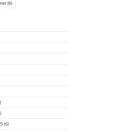
kner
(6)
)
)
25
(6)