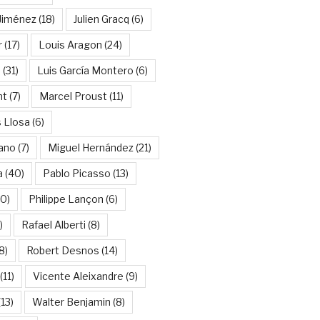
Jiménez
(18)
Julien Gracq
(6)
r
(17)
Louis Aragon
(24)
a
(31)
Luis García Montero
(6)
nt
(7)
Marcel Proust
(11)
 Llosa
(6)
ano
(7)
Miguel Hernández
(21)
a
(40)
Pablo Picasso
(13)
10)
Philippe Lançon
(6)
)
Rafael Alberti
(8)
8)
Robert Desnos
(14)
(11)
Vicente Aleixandre
(9)
13)
Walter Benjamin
(8)