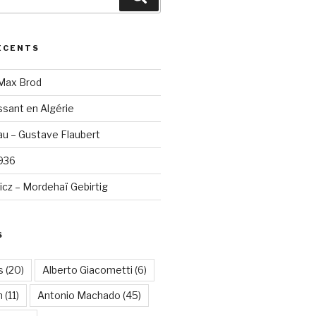
ÉCENTS
 Max Brod
sant en Algérie
u – Gustave Flaubert
1936
cz – Mordehaï Gebirtig
S
s
(20)
Alberto Giacometti
(6)
n
(11)
Antonio Machado
(45)