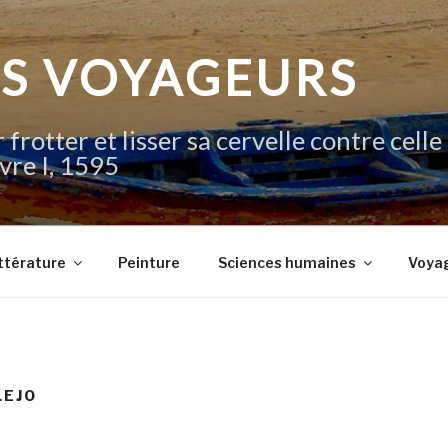
IS VOYAGEURS
 frotter et lisser sa cervelle contre celle
vre I, 1595
ttérature
Peinture
Sciences humaines
Voya
LEJO