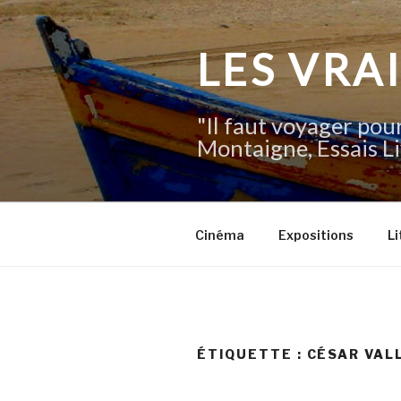
Aller
au
contenu
LES VRA
principal
"Il faut voyager pour
Montaigne, Essais Li
Cinéma
Expositions
Li
ÉTIQUETTE :
CÉSAR VAL