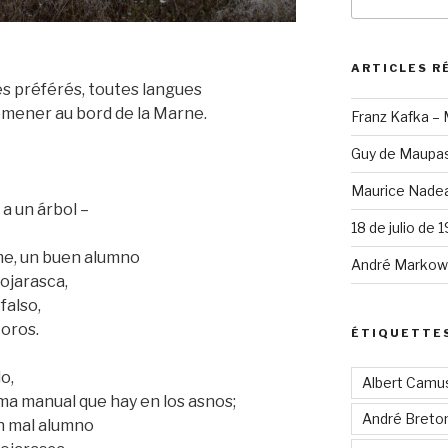
pour
:
ARTICLES R
es préférés, toutes langues
omener au bord de la Marne.
Franz Kafka –
Guy de Maupas
Maurice Nadea
 a un árbol –
18 de julio de 
ame, un buen alumno
André Markowi
hojarasca,
falso,
 oros.
ÉTIQUETTE
o,
Albert Camu
lma manual que hay en los asnos;
André Breto
n mal alumno