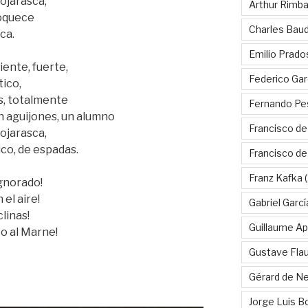
hojarasca,
Arthur Rimb
loquece
Charles Baud
ca.
Emilio Prado
iente, fuerte,
Federico Gar
tico,
s, totalmente
Fernando Pe
n aguijones, un alumno
Francisco de
hojarasca,
ico, de espadas.
Francisco d
Franz Kafka
(
ignorado!
 el aire!
Gabriel Garc
clinas!
Guillaume Apo
to al Marne!
Gustave Fla
Gérard de Ne
Jorge Luis B