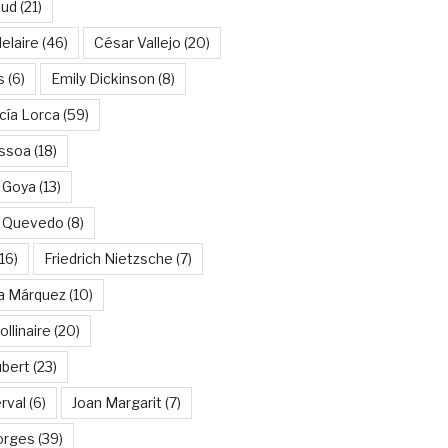
aud
(21)
elaire
(46)
César Vallejo
(20)
s
(6)
Emily Dickinson
(8)
cía Lorca
(59)
ssoa
(18)
 Goya
(13)
e Quevedo
(8)
16)
Friedrich Nietzsche
(7)
ía Márquez
(10)
llinaire
(20)
ubert
(23)
rval
(6)
Joan Margarit
(7)
orges
(39)