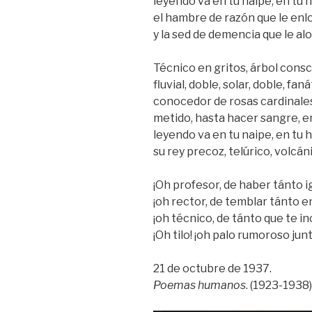
leyendo va en tu naipe, en tu 
el hambre de razón que le en
y la sed de demencia que le alo
Técnico en gritos, árbol consc
fluvial, doble, solar, doble, faná
conocedor de rosas cardinale
metido, hasta hacer sangre, e
leyendo va en tu naipe, en tu 
su rey precoz, telúrico, volcán
¡Oh profesor, de haber tánto 
¡oh rector, de temblar tánto en
¡oh técnico, de tánto que te in
¡Oh tilo! ¡oh palo rumoroso jun
21 de octubre de 1937.
Poemas humanos
. (1923-1938)