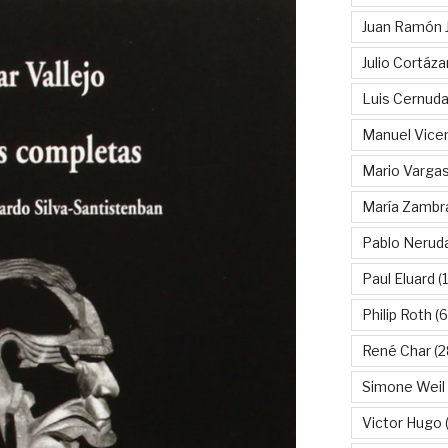
Juan Ramón 
Julio Cortáza
Luis Cernud
Manuel Vice
Mario Vargas
María Zambr
Pablo Nerud
Paul Eluard
(
Philip Roth
(6
René Char
(2
Simone Weil
Victor Hugo
(