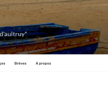
 d'aultruy"
ges
Brèves
A propos