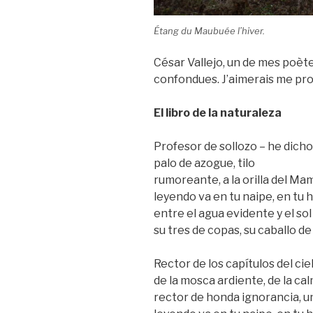
Étang du Maubuée l’hiver.
César Vallejo, un de mes poèt
confondues. J’aimerais me pr
El libro de la naturaleza
Profesor de sollozo – he dicho
palo de azogue, tilo
rumoreante, a la orilla del M
leyendo va en tu naipe, en tu 
entre el agua evidente y el sol 
su tres de copas, su caballo de
Rector de los capítulos del ciel
de la mosca ardiente, de la ca
rector de honda ignorancia, u