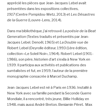
apprécié les pièces que Jean-Jacques Lebel avait
présentées dans les expositions collectives,
1917
(Centre Pompidou-Metz, 2013) et
Les Désastres
de la Guerre
(Louvre-Lens, 2014).
Dans ma bibliothèque, j’ai retrouvé
La poésie de la Beat
Generation
(Textes traduits et présentés par Jean-
Jacques Lebel. Denoël, 1965) et
La Double vue
de
Robert Lebel (Deyrolle éditeur, 1993 (1ère édition,
collection «Le Soleil Noir», 1964). Robert Lebel (1901-
1986), son père, historien d’art s’exila à New York en
1939. Il participa aux activités et publications des
surréalistes et fut, en 1959, l’auteur de la première
monographie consacrée à Marcel Duchamp.
Jean-Jacques Lebel est né à Paris en 1936. Installé à
New York avec sa famille pendant la Seconde Guerre
Mondiale, il a rencontré, très jeune, Billie Holliday en
1948, mais aussi André Breton, Benjamin Péret, Max