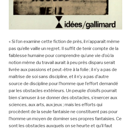
« Si l’on examine cette fiction de près, il n’apparaît même
pas qu’elle vaille un regret. Il suffit de tenir compte de la
faiblesse humaine pour comprendre qu’une vie d’où la
notion même du travail aurait à peu près disparu serait
livrée aux passions et peut-être à la folie ; il n’y a pas de
maîtrise de soi sans discipline, et il n’y a pas d’autre
source de discipline pour l’homme que l’effort demandé
par les obstacles extérieurs. Un peuple d’oisifs pourrait
bien s’amuser à se donner des obstacles, s’exercer aux
sciences, aux arts, aux jeux ; mais les efforts qui
procèdent de la seule fantaisie ne constituent pas pour
l’homme un moyen de dominer ses propres fantaisies. Ce
sont les obstacles auxquels on se heurte et qu’il faut