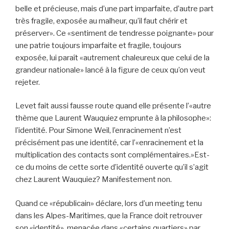
belle et précieuse, mais d’une part imparfaite, d’autre part
très fragile, exposée au malheur, qu’il faut chérir et
préserver». Ce «sentiment de tendresse poignante» pour
une patrie toujours imparfaite et fragile, toujours
exposée, lui paraît «autrement chaleureux que celui de la
grandeur nationale» lancé à la figure de ceux qu’on veut
rejeter.
Levet fait aussi fausse route quand elle présente l’«autre
thème que Laurent Wauquiez emprunte à la philosophe»:
l’identité. Pour Simone Weil, l’enracinement n’est
précisément pas une identité, car l’«enracinement et la
multiplication des contacts sont complémentaires.»Est-
ce du moins de cette sorte d’identité ouverte qu’il s’agit
chez Laurent Wauquiez? Manifestement non.
Quand ce «républicain» déclare, lors d’un meeting tenu
dans les Alpes-Maritimes, que la France doit retrouver
son «identité», menacée dans «certains quartiers» par