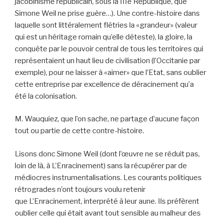
jacobinisme républicain, sous la IIIe République, que
Simone Weil ne prise guère…). Une contre-histoire dans
laquelle sont littéralement flétries la «grandeur» (valeur
qui est un héritage romain qu’elle déteste), la gloire, la
conquête par le pouvoir central de tous les territoires qui
représentaient un haut lieu de civilisation (l’Occitanie par
exemple), pour ne laisser à «aimer» que l’Etat, sans oublier
cette entreprise par excellence de déracinement qu’a
été la colonisation.
M. Wauquiez, que l’on sache, ne partage d’aucune façon
tout ou partie de cette contre-histoire.
Lisons donc Simone Weil (dont l’œuvre ne se réduit pas,
loin de là, à L’Enracinement) sans la récupérer par de
médiocres instrumentalisations. Les courants politiques
rétrogrades n’ont toujours voulu retenir
que L’Enracinement, interprété à leur aune. Ils préfèrent
oublier celle qui était avant tout sensible au malheur des