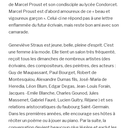
de Marcel Proust et son condisciple au lycée Condorcet.
Marcel Proust est d’abord amoureux de ce « beau et
vigoureux garçon ». Celui-ci ne répond pas à une lettre
enflammée du futur écrivain, mais reste bon ami avec son
camarade.
Geneviève Straus est jeune, belle, pleine d’esprit. C’est
une femme à la mode. Elle tient un salon très fréquenté,
reçoit tous les dimanches de nombreux artistes (des
écrivains, des compositeurs, des peintres, des acteurs :
Guy de Maupassant, Paul Bourget, Robert de
Montesquiou, Alexandre Dumas fils, José-Maria de
Heredia, Léon Blum, Edgar Degas, Jean-Louis Forain,
Jacques -Emile Blanche, Charles Gounod, Jules
Massenet, Gabriel Fauré, Lucien Guitry, Réjane ) et ses
relations aristocratiques du faubourg Saint-Germain.
Dans les premières années, elle encourage ses hôtes à
réciter un poème ou à jouer au piano. Par la suite, la
conversation devient beaucoup plus légère et exclut les