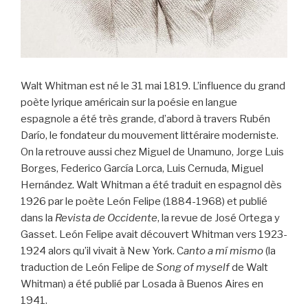
Walt Whitman est né le 31 mai 1819. L’influence du grand
poète lyrique américain sur la poésie en langue
espagnole a été très grande, d’abord à travers Rubén
Darío, le fondateur du mouvement littéraire moderniste.
On la retrouve aussi chez Miguel de Unamuno, Jorge Luis
Borges, Federico García Lorca, Luis Cernuda, Miguel
Hernández. Walt Whitman a été traduit en espagnol dès
1926 par le poète León Felipe (1884-1968) et publié
dans la
Revista de Occidente
, la revue de José Ortega y
Gasset. León Felipe avait découvert Whitman vers 1923-
1924 alors qu’il vivait à New York. C
anto a mí mismo
(la
traduction de León Felipe de
Song of myself
de Walt
Whitman) a été publié par Losada à Buenos Aires en
1941.