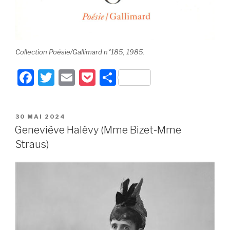
Collection Poésie/Gallimard n°185, 1985.
F
T
E
P
P
a
wi
m
o
ar
c
tt
ail
c
ta
PUBLIÉ
30 MAI 2024
e
er
k
g
LE
Geneviève Halévy (Mme Bizet-Mme
b
et
er
Straus)
o
o
k