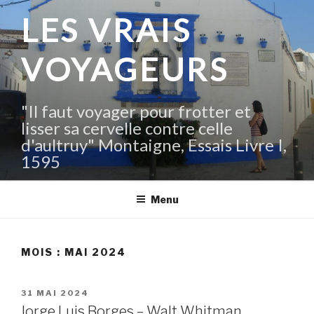
Aller
LES VRAIS
au
contenu
VOYAGEURS
principal
"Il faut voyager pour frotter et
lisser sa cervelle contre celle
d'aultruy" Montaigne, Essais Livre I,
1595
Menu
MOIS :
MAI 2024
PUBLIÉ
31 MAI 2024
LE
Jorge Luis Borges – Walt Whitman