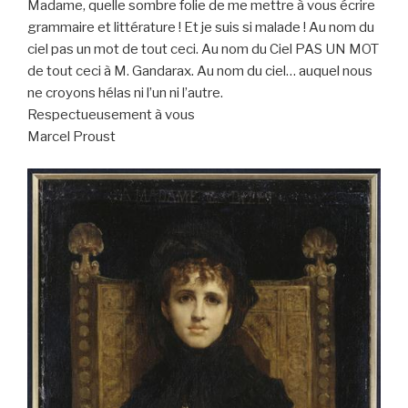
Madame, quelle sombre folie de me mettre à vous écrire
grammaire et littérature ! Et je suis si malade ! Au nom du
ciel pas un mot de tout ceci. Au nom du Ciel PAS UN MOT
de tout ceci à M. Gandarax. Au nom du ciel… auquel nous
ne croyons hélas ni l’un ni l’autre.
Respectueusement à vous
Marcel Proust