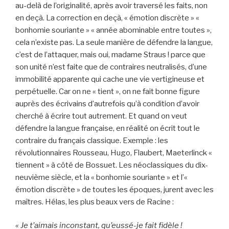
au-delà de l’originalité, après avoir traversé les faits, non
en deçà. La correction en deçà, « émotion discrète » «
bonhomie souriante » « année abominable entre toutes »,
cela n’existe pas. La seule manière de défendre la langue,
c’est de l’attaquer, mais oui, madame Straus ! parce que
son unité n’est faite que de contraires neutralisés, d’une
immobilité apparente qui cache une vie vertigineuse et
perpétuelle. Car on ne « tient », on ne fait bonne figure
auprès des écrivains d’autrefois qu’à condition d’avoir
cherché à écrire tout autrement. Et quand on veut
défendre la langue française, en réalité on écrit tout le
contraire du français classique. Exemple : les
révolutionnaires Rousseau, Hugo, Flaubert, Maeterlinck «
tiennent » à côté de Bossuet. Les néoclassiques du dix-
neuvième siècle, et la « bonhomie souriante » et l’«
émotion discrète » de toutes les époques, jurent avec les
maîtres. Hélas, les plus beaux vers de Racine :
« Je t’aimais inconstant, qu’eussé-je fait fidèle !