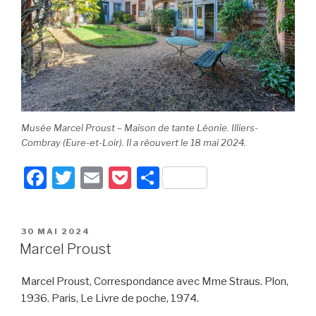
Musée Marcel Proust – Maison de tante Léonie. Illiers-
Combray (Eure-et-Loir). Il a réouvert le 18 mai 2024.
F
T
E
P
P
a
wi
m
o
ar
c
tt
ail
c
ta
PUBLIÉ
30 MAI 2024
e
er
k
g
LE
Marcel Proust
b
et
er
Marcel Proust, Correspondance avec Mme Straus. Plon,
o
1936. Paris, Le Livre de poche, 1974.
o