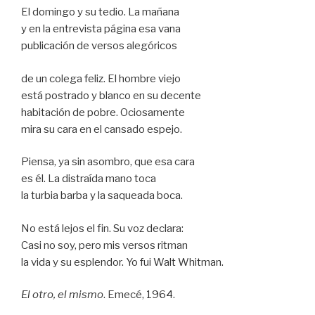
El domingo y su tedio. La mañana
y en la entrevista página esa vana
publicación de versos alegóricos
de un colega feliz. El hombre viejo
está postrado y blanco en su decente
habitación de pobre. Ociosamente
mira su cara en el cansado espejo.
Piensa, ya sin asombro, que esa cara
es él. La distraída mano toca
la turbia barba y la saqueada boca.
No está lejos el fin. Su voz declara:
Casi no soy, pero mis versos ritman
la vida y su esplendor. Yo fui Walt Whitman.
El otro, el mismo
. Emecé, 1964.