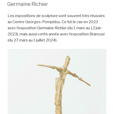
e
er
k
g
LE
Germaine Richier
b
et
er
Les expositions de sculpture sont souvent très réussies
o
au Centre Georges-Pompidou. Ce fut le cas en 2023
o
avec l’exposition Germaine Richier (du 1 mars au 12 juin
k
2023), mais aussi cette année avec l’exposition Brancusi
(du 27 mars au 1 juillet 2024).