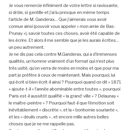
Je vous remercie infiniment de votre lettre si ravissante,
si drôle, si gentille et j’ai lu presque en même temps
l’article de M. Ganderax… Que j’aimerais vous avoir
connue ainsi (pouvoir vous appeler « mon amie de Bas-
Prunay »), savoir toutes ces choses, avoir été capable de
les écrire. Et alors il me semble que je les aurais écrites…
un peu autrement.
Je ne dis pas cela contre M.Ganderax, qui a d’immenses
qualités, un homme vraiment d’un format qui n’est plus
très usité, qu’on verra de moins en moins et que pour ma
part je préfère à ceux de maintenant. Mais pourquoi, lui
qui écrit si bien écrit-il ainsi ? Pourquoi quand on dit « 1871
» ajoute-t-il « l’année abominable entre toutes ». pourquoi
Paris est-il aussitôt qualifié « la grand’ ville » ? Delaunay «
le maître-peintre » ? Pourquoi faut-il que l’émotion soit
inévitablement « discrète », et la « bonhomie souriante »,
et les « deuils cruels » , et encore mille autres belles
choses que je ne me rappelle pas.