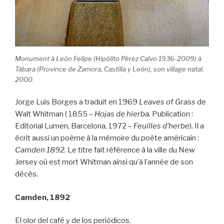
Monument à León Felipe (Hipólito Pérez Calvo 1936-2009) à
Tábara (Province de Zamora, Castilla y León), son village natal.
2000.
Jorge Luis Borges a traduit en 1969
Leaves of Grass
de
Walt Whitman (
1855 –
Hojas de hierba.
Publication :
Editorial Lumen, Barcelona, 1972
–
Feuilles d’herbe
). Il a
écrit aussi un poème à la mémoire du poète américain :
Camden 1892
. Le titre fait référence à la ville du New
Jersey où est mort Whitman ainsi qu’à l’année de son
décès.
Camden, 1892
El olor del café y de los periódicos.