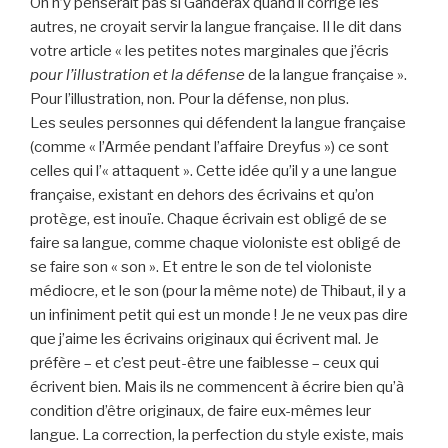
On n’y penserait pas si Ganderax quand il corrige les
autres, ne croyait servir la langue française. Il le dit dans
votre article « les petites notes marginales que j’écris
pour l’illustration et la défense
de la langue française ».
Pour l’illustration, non. Pour la défense, non plus.
Les seules personnes qui défendent la langue française
(comme « l’Armée pendant l’affaire Dreyfus ») ce sont
celles qui l’« attaquent ». Cette idée qu’il y a une langue
française, existant en dehors des écrivains et qu’on
protège, est inouïe. Chaque écrivain est obligé de se
faire sa langue, comme chaque violoniste est obligé de
se faire son « son ». Et entre le son de tel violoniste
médiocre, et le son (pour la même note) de Thibaut, il y a
un infiniment petit qui est un monde ! Je ne veux pas dire
que j’aime les écrivains originaux qui écrivent mal. Je
préfère – et c’est peut-être une faiblesse – ceux qui
écrivent bien. Mais ils ne commencent à écrire bien qu’à
condition d’être originaux, de faire eux-mêmes leur
langue. La correction, la perfection du style existe, mais