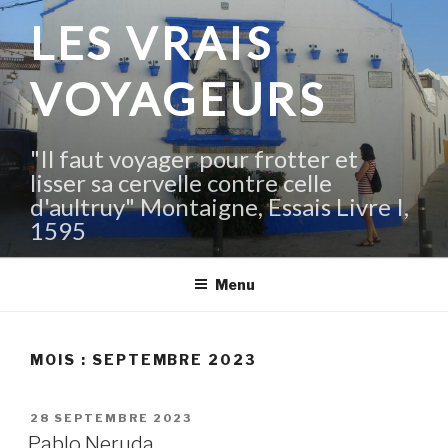
Aller
LES VRAIS
au
contenu
VOYAGEURS
principal
"Il faut voyager pour frotter et
lisser sa cervelle contre celle
d'aultruy" Montaigne, Essais Livre I,
1595
Menu
MOIS :
SEPTEMBRE 2023
PUBLIÉ
28 SEPTEMBRE 2023
LE
Pablo Neruda