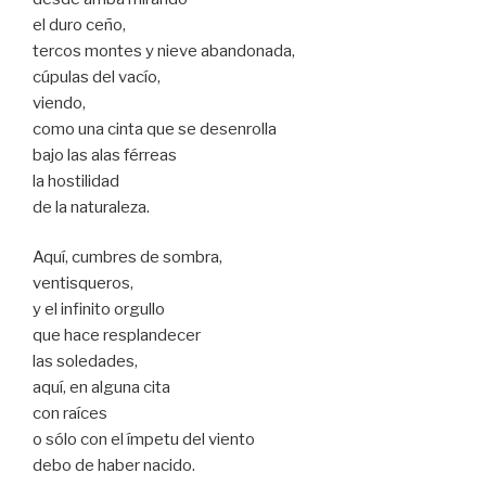
el duro ceño,
tercos montes y nieve abandonada,
cúpulas del vacío,
viendo,
como una cinta que se desenrolla
bajo las alas férreas
la hostilidad
de la naturaleza.
Aquí, cumbres de sombra,
ventisqueros,
y el infinito orgullo
que hace resplandecer
las soledades,
aquí, en alguna cita
con raíces
o sólo con el ímpetu del viento
debo de haber nacido.