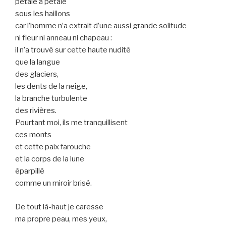
pétale à pétale
sous les haillons
car l’homme n’a extrait d’une aussi grande solitude
ni fleur ni anneau ni chapeau :
il n’a trouvé sur cette haute nudité
que la langue
des glaciers,
les dents de la neige,
la branche turbulente
des rivières.
Pourtant moi, ils me tranquillisent
ces monts
et cette paix farouche
et la corps de la lune
éparpillé
comme un miroir brisé.
De tout là-haut je caresse
ma propre peau, mes yeux,