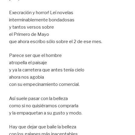
Execración y horror! Leí novelas
interminablemente bondadosas
y tantos versos sobre
el Primero de Mayo
que ahora escribo sólo sobre el 2 de ese mes.
Parece ser que el hombre
atropella el paisaje
y ya la carretera que antes tenía cielo
ahora nos agobia
con su empecinamiento comercial.
Así suele pasar con la belleza
como si no quisiéramos comprarla
y la empaquetan a su gusto y modo.
Hay que dejar que baile la belleza
con los galanes más inaceptables,