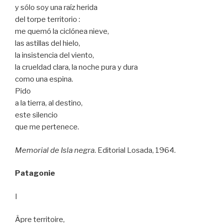
y sólo soy una raíz herida
del torpe territorio :
me quemó la ciclónea nieve,
las astillas del hielo,
la insistencia del viento,
la crueldad clara, la noche pura y dura
como una espina.
Pido
a la tierra, al destino,
este silencio
que me pertenece.
Memorial de Isla negra
. Editorial Losada, 1964.
Patagonie
I
Âpre territoire,