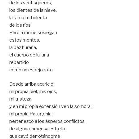
de los ventisqueros,
los dientes de la nieve,
la rama turbulenta
de los ríos.
Pero a mí me sosiegan
estos montes,
la paz huraña,
el cuerpo de la luna
repartido
como un espejo roto.
Desde arriba acaricio
mi propia piel, mis ojos,
mi tristeza,
y en mi propia extensión veo la sombra :
mi propia Patagonia :
pertenezco a los ásperos conflictos,
de alguna inmensa estrella
que cayó derrotándome