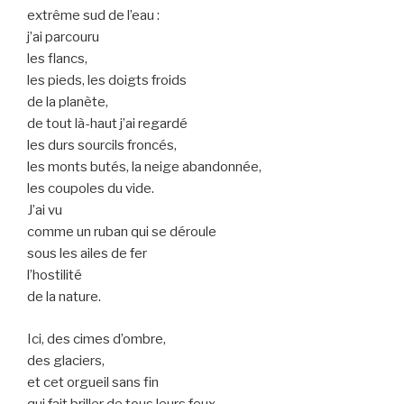
extrême sud de l’eau :
j’ai parcouru
les flancs,
les pieds, les doigts froids
de la planète,
de tout là-haut j’ai regardé
les durs sourcils froncés,
les monts butés, la neige abandonnée,
les coupoles du vide.
J’ai vu
comme un ruban qui se déroule
sous les ailes de fer
l’hostilité
de la nature.
Ici, des cimes d’ombre,
des glaciers,
et cet orgueil sans fin
qui fait briller de tous leurs feux