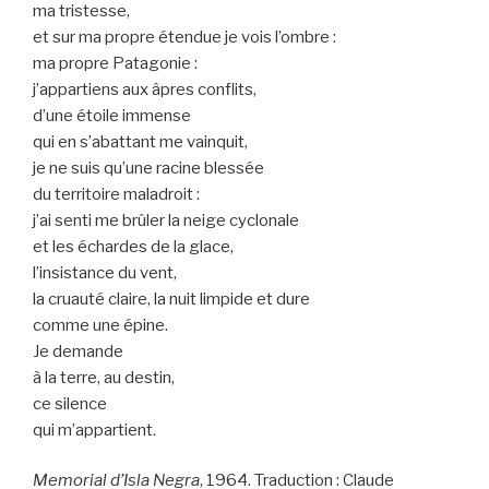
ma tristesse,
et sur ma propre étendue je vois l’ombre :
ma propre Patagonie :
j’appartiens aux âpres conflits,
d’une étoile immense
qui en s’abattant me vainquit,
je ne suis qu’une racine blessée
du territoire maladroit :
j’ai senti me brûler la neige cyclonale
et les échardes de la glace,
l’insistance du vent,
la cruauté claire, la nuit limpide et dure
comme une épine.
Je demande
à la terre, au destin,
ce silence
qui m’appartient.
Memorial d’Isla Negra
, 1964. Traduction : Claude