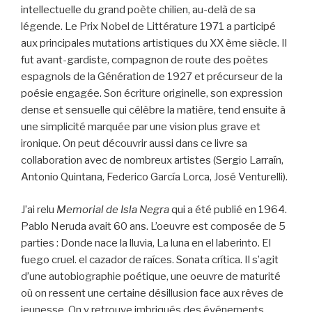
intellectuelle du grand poète chilien, au-delà de sa
légende. Le Prix Nobel de Littérature 1971 a participé
aux principales mutations artistiques du XX ème siècle. Il
fut avant-gardiste, compagnon de route des poètes
espagnols de la Génération de 1927 et précurseur de la
poésie engagée. Son écriture originelle, son expression
dense et sensuelle qui célèbre la matière, tend ensuite à
une simplicité marquée par une vision plus grave et
ironique. On peut découvrir aussi dans ce livre sa
collaboration avec de nombreux artistes (Sergio Larraín,
Antonio Quintana, Federico García Lorca, José Venturelli).
J’ai relu
Memorial de Isla Negra
qui a été publié en 1964.
Pablo Neruda avait 60 ans. L’oeuvre est composée de 5
parties : Donde nace la lluvia, La luna en el laberinto. El
fuego cruel. el cazador de raíces. Sonata crítica. Il s’agit
d’une autobiographie poétique, une oeuvre de maturité
où on ressent une certaine désillusion face aux rêves de
jeunesse. On y retrouve imbriqués des événements