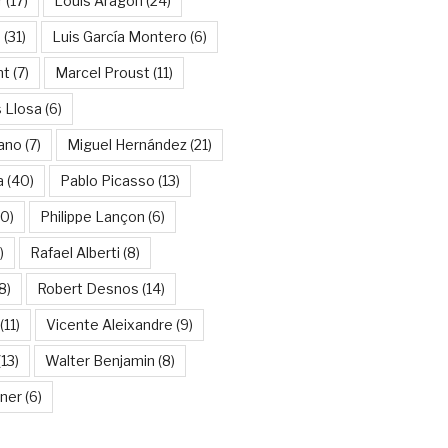
r
(17)
Louis Aragon
(24)
a
(31)
Luis García Montero
(6)
nt
(7)
Marcel Proust
(11)
 Llosa
(6)
ano
(7)
Miguel Hernández
(21)
a
(40)
Pablo Picasso
(13)
10)
Philippe Lançon
(6)
)
Rafael Alberti
(8)
8)
Robert Desnos
(14)
(11)
Vicente Aleixandre
(9)
13)
Walter Benjamin
(8)
kner
(6)