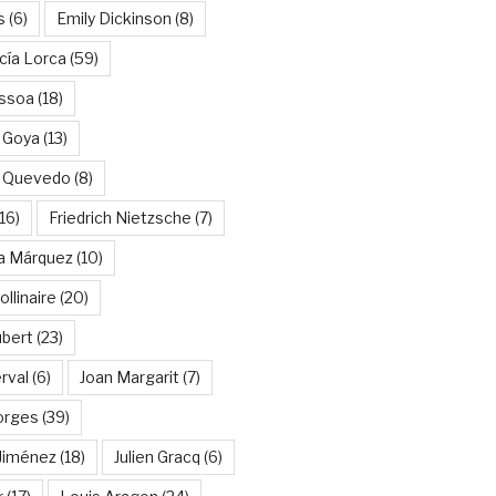
s
(6)
Emily Dickinson
(8)
cía Lorca
(59)
ssoa
(18)
 Goya
(13)
e Quevedo
(8)
16)
Friedrich Nietzsche
(7)
ía Márquez
(10)
llinaire
(20)
ubert
(23)
rval
(6)
Joan Margarit
(7)
orges
(39)
Jiménez
(18)
Julien Gracq
(6)