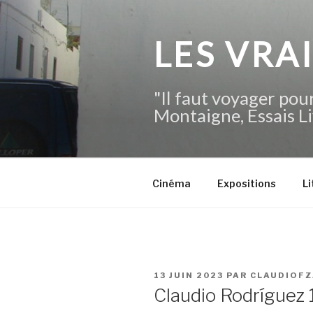
Aller
au
contenu
LES VRA
principal
"Il faut voyager pour
Montaigne, Essais Li
Cinéma
Expositions
Li
PUBLIÉ
13 JUIN 2023
PAR
CLAUDIOFZ
LE
Claudio Rodríguez