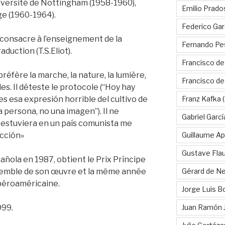
Université de Nottingham (1958-1960),
Emilio Prado
ge (1960-1964).
Federico Gar
 consacre à l’enseignement de la
Fernando Pe
aduction (T.S.Eliot).
Francisco de
Il préfère la marche, la nature, la lumière,
Francisco d
les. Il déteste le protocole (“Hoy hay
s esa expresión horrible del cultivo de
Franz Kafka
(
 persona, no una imagen”). Il ne
Gabriel Garc
o estuviera en un país comunista me
ucción»
Guillaume Apo
Gustave Fla
pañola en 1987, obtient le Prix Príncipe
nsemble de son œuvre et la même année
Gérard de Ne
Ibéroaméricaine.
Jorge Luis B
999.
Juan Ramón 