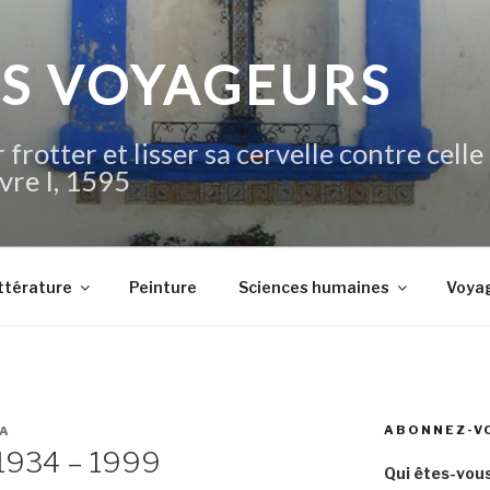
IS VOYAGEURS
 frotter et lisser sa cervelle contre celle
vre I, 1595
ttérature
Peinture
Sciences humaines
Voya
ABONNEZ-V
A
 1934 – 1999
Qui êtes-vous