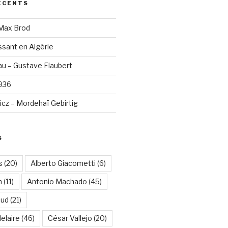
ÉCENTS
 Max Brod
sant en Algérie
u – Gustave Flaubert
1936
cz – Mordehaï Gebirtig
S
s
(20)
Alberto Giacometti
(6)
n
(11)
Antonio Machado
(45)
aud
(21)
elaire
(46)
César Vallejo
(20)