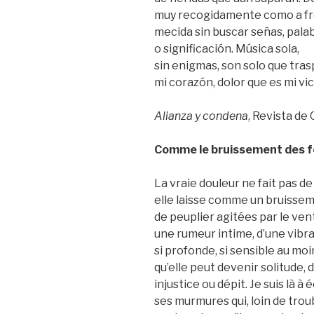
muy recogidamente como a f
mecida sin buscar señas, pala
o significación. Música sola,
sin enigmas, son solo que tra
mi corazón, dolor que es mi vic
Alianza y condena
, Revista de
Comme le bruissement des fe
La vraie douleur ne fait pas de 
elle laisse comme un bruissem
de peuplier agitées par le vent
une rumeur intime, d’une vibr
si profonde, si sensible au mo
qu’elle peut devenir solitude, 
injustice ou dépit. Je suis là à
ses murmures qui, loin de troub