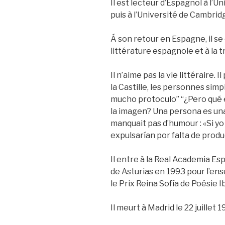
Il est lecteur d’Espagnol à l’
puis à l’Université de Cambrid
Á son retour en Espagne, il se
littérature espagnole et à la tr
Il n’aime pas la vie littéraire. 
la Castille, les personnes simp
mucho protoculo” “¿Pero qué e
la imagen? Una persona es una
manquait pas d’humour : «Si y
expulsarían por falta de prod
Il entre à la Real Academia Es
de Asturias en 1993 pour l’e
le Prix Reina Sofía de Poésie 
Il meurt à Madrid le 22 juillet 1