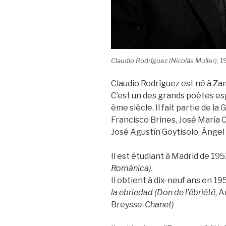
Claudio Rodríguez (Nicolás Muller), 1
Claudio Rodríguez est né à Zam
C’est un des grands poètes es
ème siècle. Il fait partie de la
Francisco Brines, José María C
José Agustín Goytisolo, Ángel 
Il est étudiant à Madrid de 19
Románica).
Il obtient à dix-neuf ans en 1
la ebriedad (Don de l’ébriété
, 
Brey
sse-Chanet)