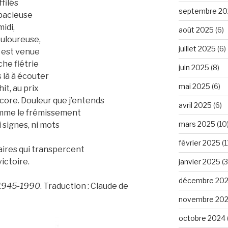
filés
septembre 20
spacieuse
idi,
août 2025
(6)
ouloureuse,
juillet 2025
(6)
i est venue
che flétrie
juin 2025
(8)
is là à écouter
mai 2025
(6)
it, au prix
core. Douleur que j’entends
avril 2025
(6)
omme le frémissement
mars 2025
(10
 signes, ni mots
février 2025
(1
aires qui transpercent
ictoire.
janvier 2025
(3
décembre 20
 1945-1990
. Traduction : Claude de
novembre 20
octobre 2024