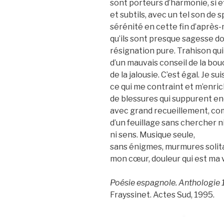
sont porteurs d’harmonie, si ef
et subtils, avec un tel son de 
sérénité en cette fin d’après-m
qu’ils sont presque sagesse d
résignation pure. Trahison qu
d’un mauvais conseil de la bou
de la jalousie. C’est égal. Je su
ce qui me contraint et m’enrich
de blessures qui suppurent en
avec grand recueillement, c
d’un feuillage sans chercher ni
ni sens. Musique seule,
sans énigmes, murmures solit
mon cœur, douleur qui est ma v
Poésie espagnole. Anthologie
Frayssinet. Actes Sud, 1995.