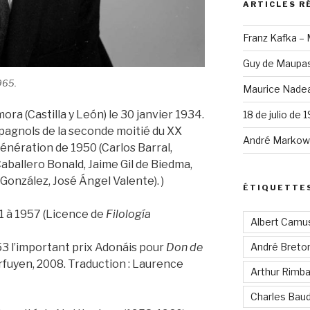
ARTICLES R
Franz Kafka –
Guy de Maupas
965.
Maurice Nadea
ora (Castilla y León) le 30 janvier 1934.
18 de julio de 
pagnols de la seconde moitié du XX
André Markowi
 Génération de 1950 (Carlos Barral,
aballero Bonald, Jaime Gil de Biedma,
González, José Ángel Valente). )
ÉTIQUETTE
51 à 1957 (Licence de
Filología
Albert Camu
953 l’important prix Adonáis pour
Don de
André Breto
Arfuyen, 2008. Traduction : Laurence
Arthur Rimb
Charles Baud