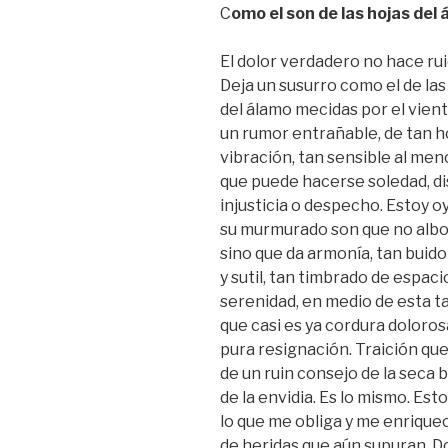
C
omo el son de las hojas del
El dolor verdadero no hace rui
Deja un susurro como el de las
del álamo mecidas por el vient
un rumor entrañable, de tan 
vibración, tan sensible al men
que puede hacerse soledad, di
injusticia o despecho. Estoy 
su murmurado son que no alb
sino que da armonía, tan buido
y sutil, tan timbrado de espaci
serenidad, en medio de esta t
que casi es ya cordura doloros
pura resignación. Traición que
de un ruin consejo de la seca 
de la envidia. Es lo mismo. Es
lo que me obliga y me enrique
de heridas que aún supuran. D