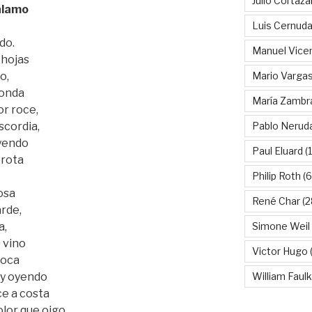
Julio Cortáza
 álamo
Luis Cernud
do.
Manuel Vice
 hojas
o,
Mario Vargas
honda
María Zambr
or roce,
scordia,
Pablo Nerud
oyendo
Paul Eluard
(
orota
Philip Roth
(6
osa
René Char
(2
arde,
a,
Simone Weil
 vino
Victor Hugo
(
boca
toy oyendo
William Faul
ce a costa
olor que oigo