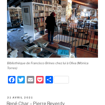
Bibliothèque de Francisco Brines chez lui à Oliva (Mónica
Torres)
F
T
E
P
P
a
wi
m
o
ar
c
tt
ail
c
ta
PUBLIÉ
21 AVRIL 2021
e
er
k
g
LE
René Char – Pierre Reverdy