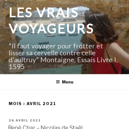
Aller
LES VRAIS
au
contenu
VOYAGEURS
principal
"Il faut voyager pour frotter et
lisser sa cervelle contre celle
d'aultruy" Montaigne, Essais Livre I,
1595
Menu
MOIS :
AVRIL 2021
PUBLIÉ
26 AVRIL 2021
LE
René Char – Nicolas de Staël