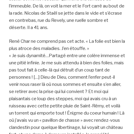
l’immeuble. De là, on voit la mer et le Fort carré au bout de
la rade. Nicolas de Staël se jette dans le vide et s’écrase
en contrebas, rue du Revely, une ruelle sombre et
déserte. Il a 41 ans.
René Char ne comprend pas cet acte. « La folie est bien la
plus atroce des maladies. J’en étouffe. »
« Je suis dynamité…Partagé entre une colère immense et
une pitié infinie. Je me suis attendu à bien des folies, mais
pas tout fait à celle-là qui détruit d’un coup tant de
personnes ! […] Dieu de Dieu, comment l’enfer peut-il
venir nous raser là où nous sommes et ensuite s’en aller,
se retirer avec la prise qui lui convient ? Et moi qui
plaisantais ce loup des steppes, moi qui avais cru à un
ruisseau avec cette petite pluie de Saint-Rémy, et voilà
un torrent qui emporte tout ! Énigme du coeur humain ! Là
où j’avais vu un « pavillon de chasse » avec rendez-vous
clandestin pour quelque libertinage, lui voyait un château