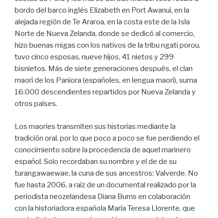
bordo del barco inglés Elizabeth en Port Awanui, en la
alejada región de Te Araroa, en la costa este de la Isla
Norte de Nueva Zelanda, donde se dedicó al comercio,
hizo buenas migas con los nativos de la tribu ngati porou,
tuvo cinco esposas, nueve hijos, 41 nietos y 299
bisnietos. Más de siete generaciones después, el clan
maorí de los Paniora (españoles, en lengua maorí), suma
16.000 descendientes repartidos por Nueva Zelanda y
otros países.
Los maoríes transmiten sus historias mediante la
tradición oral, por lo que poco a poco se fue perdiendo el
conocimiento sobre la procedencia de aquel marinero
español. Solo recordaban su nombre y el de de su
turangawaewae, la cuna de sus ancestros: Valverde. No
fue hasta 2006, a raíz de un documental realizado por la
periodista neozelandesa Diana Burns en colaboración
con la historiadora española María Teresa Llorente, que