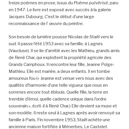
treize poèmes en prose, issus du
Poème pulvérisé
, paru
en 1947. Le livre est exposé avec succès à la galerie
Jacques Dubourg. C’est le début d’une large
reconnaissance de l’ œuvre du peintre.
Son besoin de lumière pousse Nicolas de Staël vers le
sud. Il passe l’été 1953 avec sa famille, à Lagnes
(Vaucluse). Il se lie d’amitié avec les Mathieu, grands amis
de René Char, qui exploitent la propriété agricole des
Grands Camphoux. Il rencontre leur fille, Jeanne Polge-
Mathieu. Elle est mariée, a deux enfants. Il en tombe
amoureux fou (« Jeanne est venue vers nous avec des
qualités d’harmonie d’une telle vigueur que nous en
sommes encore tout éblouis. Quelle fille, la terre en
tremble d’émoi, quelle cadence unique dans l’ordre
souverain.», écrit-il à René Char.) Elle devient sa muse et
son modèle. Il reste seul à Lagnes après avoir renvoyé sa
famille à Paris. Fin novembre 1953, Staël achète une
ancienne maison fortifiée à Ménerbes, Le Castelet.