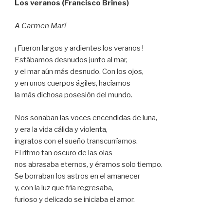
Los veranos (Francisco Brines)
A Carmen Marí
¡ Fueron largos y ardientes los veranos !
Estábamos desnudos junto al mar,
y el mar aún más desnudo. Con los ojos,
y en unos cuerpos ágiles, hacíamos
la más dichosa posesión del mundo.
Nos sonaban las voces encendidas de luna,
y era la vida cálida y violenta,
ingratos con el sueño transcurríamos.
El ritmo tan oscuro de las olas
nos abrasaba eternos, y éramos solo tiempo.
Se borraban los astros en el amanecer
y, con la luz que fría regresaba,
furioso y delicado se iniciaba el amor.