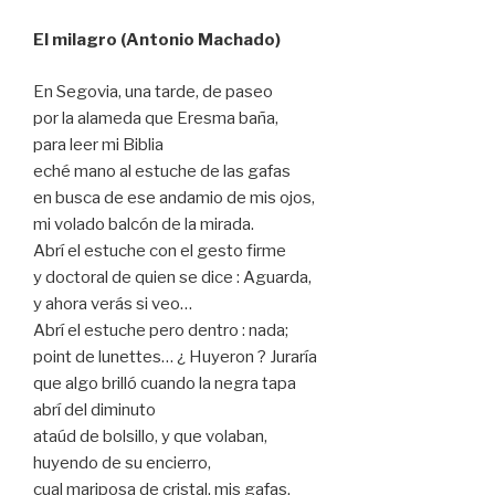
El milagro (Antonio Machado)
En Segovia, una tarde, de paseo
por la alameda que Eresma baña,
para leer mi Biblia
eché mano al estuche de las gafas
en busca de ese andamio de mis ojos,
mi volado balcón de la mirada.
Abrí el estuche con el gesto firme
y doctoral de quien se dice : Aguarda,
y ahora verás si veo…
Abrí el estuche pero dentro : nada;
point de lunettes… ¿ Huyeron ? Juraría
que algo brilló cuando la negra tapa
abrí del diminuto
ataúd de bolsillo, y que volaban,
huyendo de su encierro,
cual mariposa de cristal, mis gafas.