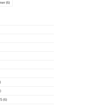
kner
(6)
)
)
25
(6)