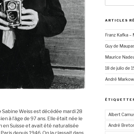
pour
:
ARTICLES R
Franz Kafka –
Guy de Maupas
Maurice Nadea
18 de julio de 
André Markowi
ÉTIQUETTE
 Sabine Weiss est décédée mardi 28
Albert Camu
n à l’âge de 97 ans. Elle était née le
André Breto
h en Suisse et avait été naturalisée
à Paris depuis 1946. On la classait dans