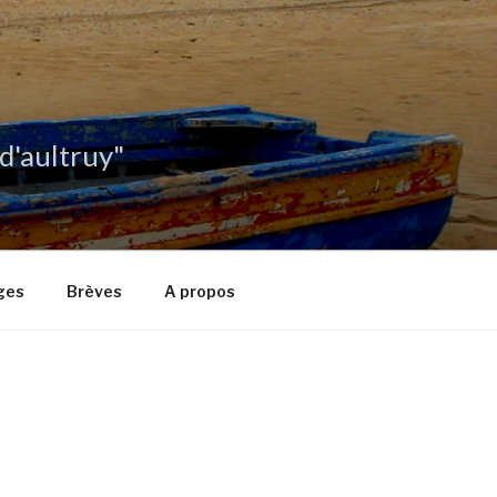
 d'aultruy"
ges
Brèves
A propos