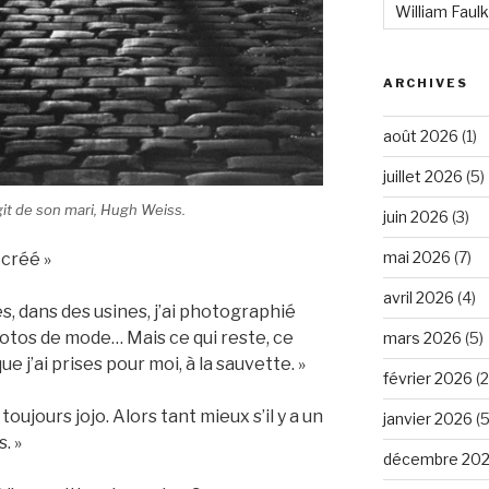
William Faul
ARCHIVES
août 2026
(1)
juillet 2026
(5)
’agit de son mari, Hugh Weiss.
juin 2026
(3)
mai 2026
(7)
n créé »
avril 2026
(4)
s, dans des usines, j’ai photographié
photos de mode… Mais ce qui reste, ce
mars 2026
(5)
 j’ai prises pour moi, à la sauvette. »
février 2026
(2
oujours jojo. Alors tant mieux s’il y a un
janvier 2026
(5
. »
décembre 20