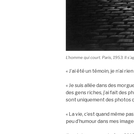
L’homme qui court
. Paris, 1953. Il s
« J’ai été un témoin, je n’ai rie
« Je suis allée dans des morgue
des gens riches, j’ai fait des 
sont uniquement des photos que
« La vie, c’est quand même pas t
peu d’humour dans mes images