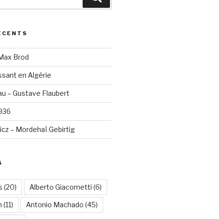
ÉCENTS
 Max Brod
sant en Algérie
u – Gustave Flaubert
1936
cz – Mordehaï Gebirtig
S
s
(20)
Alberto Giacometti
(6)
n
(11)
Antonio Machado
(45)