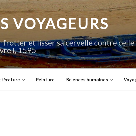
IS VOYAGEURS
 frotter et lisser sa cervelle contre celle
vre I, 1595
ttérature
Peinture
Sciences humaines
Voya