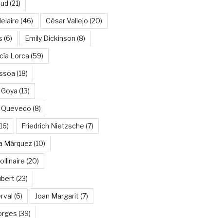
aud
(21)
elaire
(46)
César Vallejo
(20)
s
(6)
Emily Dickinson
(8)
cía Lorca
(59)
ssoa
(18)
 Goya
(13)
e Quevedo
(8)
16)
Friedrich Nietzsche
(7)
ía Márquez
(10)
llinaire
(20)
ubert
(23)
rval
(6)
Joan Margarit
(7)
orges
(39)