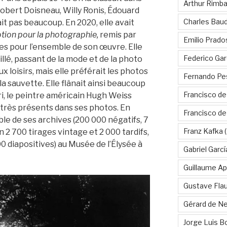
Arthur Rimb
Robert Doisneau, Willy Ronis, Édouard
Charles Baud
ait pas beaucoup. En 2020, elle avait
ion pour la photographie,
remis par
Emilio Prado
es pour l’ensemble de son œuvre. Elle
Federico Gar
llé, passant de la mode et de la photo
 loisirs, mais elle préférait les photos
Fernando Pe
à la sauvette. Elle flânait ainsi beaucoup
Francisco de
ri, le peintre américain Hugh Weiss
 très présents dans ses photos. En
Francisco d
ble de ses archives (200 000 négatifs, 7
Franz Kafka
(
2 700 tirages vintage et 2 000 tardifs,
00 diapositives) au Musée de l’Élysée à
Gabriel Garc
Guillaume Apo
Gustave Fla
Gérard de Ne
Jorge Luis B