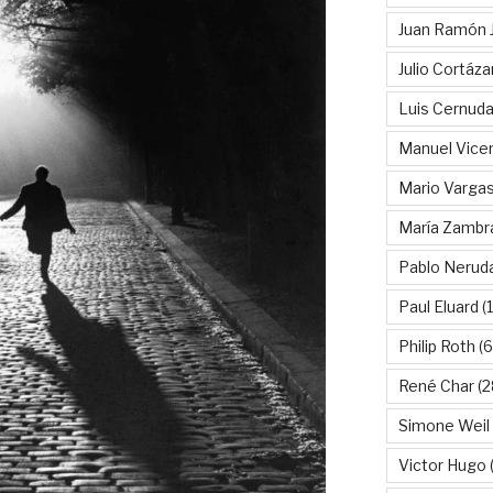
Juan Ramón 
Julio Cortáza
Luis Cernud
Manuel Vice
Mario Vargas
María Zambr
Pablo Nerud
Paul Eluard
(
Philip Roth
(6
René Char
(2
Simone Weil
Victor Hugo
(