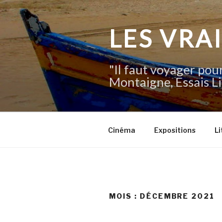
Aller
au
contenu
LES VRA
principal
"Il faut voyager pour
Montaigne, Essais Li
Cinéma
Expositions
Li
MOIS :
DÉCEMBRE 2021