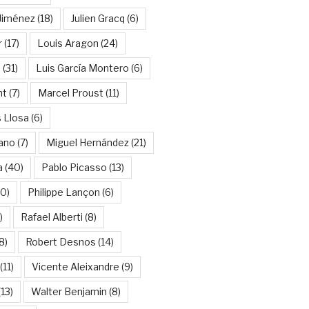
Jiménez
(18)
Julien Gracq
(6)
r
(17)
Louis Aragon
(24)
a
(31)
Luis García Montero
(6)
nt
(7)
Marcel Proust
(11)
 Llosa
(6)
ano
(7)
Miguel Hernández
(21)
a
(40)
Pablo Picasso
(13)
10)
Philippe Lançon
(6)
)
Rafael Alberti
(8)
8)
Robert Desnos
(14)
(11)
Vicente Aleixandre
(9)
13)
Walter Benjamin
(8)