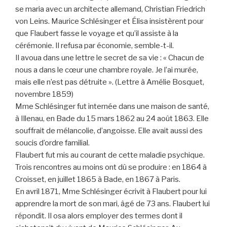
se maria avec un architecte allemand, Christian Friedrich
von Leins. Maurice Schlésinger et Élisa insistèrent pour
que Flaubert fasse le voyage et qu’il assiste à la
cérémonie. Il refusa par économie, semble-t-il.
Il avoua dans une lettre le secret de sa vie : « Chacun de
nous a dans le cœur une chambre royale. Je l’ai murée,
mais elle n’est pas détruite ». (Lettre à Amélie Bosquet,
novembre 1859)
Mme Schlésinger fut internée dans une maison de santé,
à Illenau, en Bade du 15 mars 1862 au 24 août 1863. Elle
souffrait de mélancolie, d’angoisse. Elle avait aussi des
soucis d’ordre familial.
Flaubert fut mis au courant de cette maladie psychique.
Trois rencontres au moins ont dû se produire : en 1864 à
Croisset, en juillet 1865 à Bade, en 1867 à Paris.
En avril 1871, Mme Schlésinger écrivit à Flaubert pour lui
apprendre la mort de son mari, âgé de 73 ans. Flaubert lui
répondit. Il osa alors employer des termes dont il