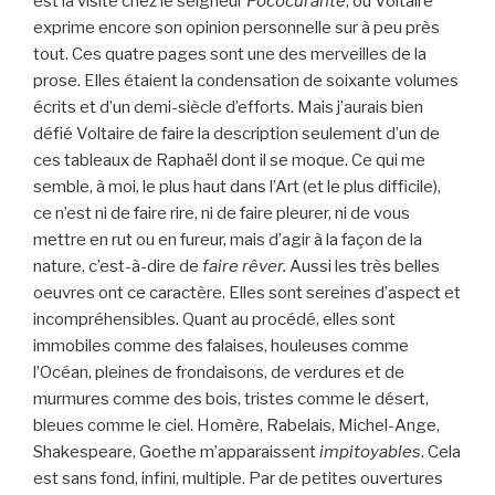
est la visite chez le seigneur
Pococurante
, oû Voltaire
exprime encore son opinion personnelle sur à peu près
tout. Ces quatre pages sont une des merveilles de la
prose. Elles étaient la condensation de soixante volumes
écrits et d’un demi-siècle d’efforts. Mais j’aurais bien
défié Voltaire de faire la description seulement d’un de
ces tableaux de Raphaël dont il se moque. Ce qui me
semble, à moi, le plus haut dans l’Art (et le plus difficile),
ce n’est ni de faire rire, ni de faire pleurer, ni de vous
mettre en rut ou en fureur, mais d’agir à la façon de la
nature, c’est-à-dire de
faire rêver.
Aussi les très belles
oeuvres ont ce caractère. Elles sont sereines d’aspect et
incompréhensibles. Quant au procédé, elles sont
immobiles comme des falaises, houleuses comme
l’Océan, pleines de frondaisons, de verdures et de
murmures comme des bois, tristes comme le désert,
bleues comme le ciel. Homère, Rabelais, Michel-Ange,
Shakespeare, Goethe m’apparaissent
impitoyables
. Cela
est sans fond, infini, multiple. Par de petites ouvertures