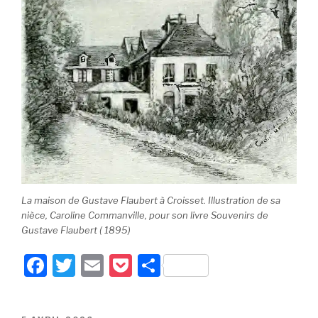
La maison de Gustave Flaubert à Croisset. Illustration de sa
nièce, Caroline Commanville, pour son livre
Souvenirs de
Gustave Flaubert (
1895)
F
T
E
P
P
a
wi
m
o
ar
c
tt
ail
c
ta