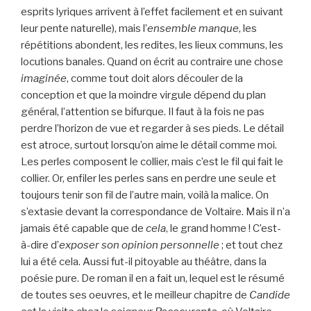
esprits lyriques arrivent à l’effet facilement et en suivant
leur pente naturelle), mais l’
ensemble manque
, les
répétitions abondent, les redites, les lieux communs, les
locutions banales. Quand on écrit au contraire une chose
imaginée
, comme tout doit alors découler de la
conception et que la moindre virgule dépend du plan
général, l’attention se bifurque. Il faut à la fois ne pas
perdre l’horizon de vue et regarder à ses pieds. Le détail
est atroce, surtout lorsqu’on aime le détail comme moi.
Les perles composent le collier, mais c’est le fil qui fait le
collier. Or, enfiler les perles sans en perdre une seule et
toujours tenir son fil de l’autre main, voilà la malice. On
s’extasie devant la correspondance de Voltaire. Mais il n’a
jamais été capable que de
cela
, le grand homme ! C’est-
à-dire d’
exposer son opinion personnelle
; et tout chez
lui a été cela. Aussi fut-il pitoyable au théâtre, dans la
poésie pure. De roman il en a fait un, lequel est le résumé
de toutes ses oeuvres, et le meilleur chapitre de
Candide