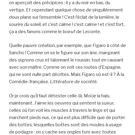
on aperçoit des précipices ; il y a du noir en bas, du
vertige. Et cependant quelque chose de singulièrement
doux plane sur l’ensemble ! C’est l’éclat de la lumière, le
sourire du soleil, et c’est calme ! c’est calme ! et c’est fort,
ça a des fanons comme le
boeuf
de Leconte.
Quelle pauvre création, par exemple, que Figaro à côté de
Sancho ! Comme on se le figure sur son âne, mangeant
des oignons crus et talonnant le roussin, tout en causant
avec son maître. Comme on voit ces routes d’Espagne,
qui ne sont nulle part décrites. Mais Figaro où est-il ? À la
Comédie-française.
Littérature de société.
Or je crois qu’il faut détester celle-là. Moi je la hais,
maintenant. J’aime les oeuvres qui
sentent la sueur,
celles où l’on voit les muscles à travers le linge et qui
marchent pieds nus, ce qui est plus difficile que de porter
des bottes, lesquelles bottes sont des moules à usage
de podagre : on y cache ses ongles tors avec toutes