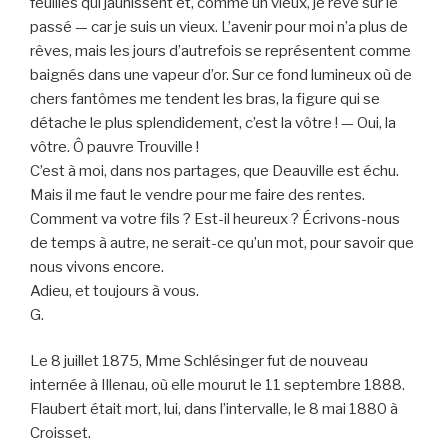
feuilles qui jaunissent et, comme un vieux, je rêve sur le
passé — car je suis un vieux. L’avenir pour moi n’a plus de
rêves, mais les jours d’autrefois se représentent comme
baignés dans une vapeur d’or. Sur ce fond lumineux où de
chers fantômes me tendent les bras, la figure qui se
détache le plus splendidement, c’est la vôtre ! — Oui, la
vôtre. Ô pauvre Trouville !
C’est à moi, dans nos partages, que Deauville est échu.
Mais il me faut le vendre pour me faire des rentes.
Comment va votre fils ? Est-il heureux ? Écrivons-nous
de temps à autre, ne serait-ce qu’un mot, pour savoir que
nous vivons encore.
Adieu, et toujours à vous.
G.
Le 8 juillet 1875, Mme Schlésinger fut de nouveau
internée à Illenau, où elle mourut le 11 septembre 1888.
Flaubert était mort, lui, dans l’intervalle, le 8 mai 1880 à
Croisset.