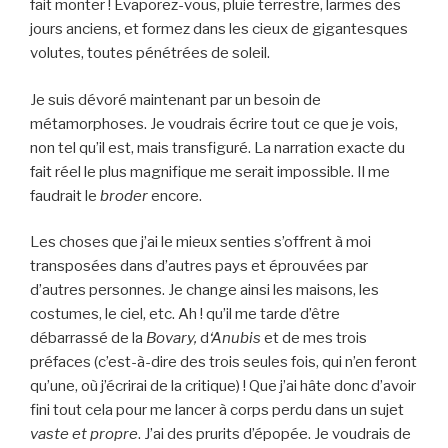
fait monter ! Évaporez-vous, pluie terrestre, larmes des
jours anciens, et formez dans les cieux de gigantesques
volutes, toutes pénétrées de soleil.
Je suis dévoré maintenant par un besoin de
métamorphoses. Je voudrais écrire tout ce que je vois,
non tel qu’il est, mais transfiguré. La narration exacte du
fait réel le plus magnifique me serait impossible. Il me
faudrait le
broder
encore.
Les choses que j’ai le mieux senties s’offrent à moi
transposées dans d’autres pays et éprouvées par
d’autres personnes. Je change ainsi les maisons, les
costumes, le ciel, etc. Ah ! qu’il me tarde d’être
débarrassé de la
Bovary,
d
‘Anubis
et de mes trois
préfaces (c’est-à-dire des trois seules fois, qui n’en feront
qu’une, où j’écrirai de la critique) ! Que j’ai hâte donc d’avoir
fini tout cela pour me lancer à corps perdu dans un sujet
vaste et propre
. J’ai des prurits d’épopée. Je voudrais de