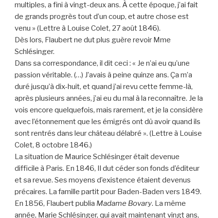
multiples, a fini à vingt-deux ans. À cette époque, j’ai fait
de grands progrès tout d’un coup, et autre chose est
venu » (Lettre à Louise Colet, 27 août 1846).
Dès lors, Flaubert ne dut plus guère revoir Mme
Schlésinger.
Dans sa correspondance, il dit ceci : « Je n’ai eu qu’une
passion véritable. (…) J’avais à peine quinze ans. Ça m’a
duré jusqu’à dix-huit, et quand j’ai revu cette femme-là,
après plusieurs années, j’ai eu du mal à la reconnaître. Je la
vois encore quelquefois, mais rarement, et je la considère
avec l’étonnement que les émigrés ont dû avoir quand ils
sont rentrés dans leur château délabré ». (Lettre à Louise
Colet, 8 octobre 1846.)
La situation de Maurice Schlésinger était devenue
difficile à Paris. En 1846, Il dut céder son fonds d’éditeur
et sa revue. Ses moyens d’existence étaient devenus
précaires. La famille partit pour Baden-Baden vers 1849.
En 1856, Flaubert publia
Madame Bovary
. La même
année, Marie Schlésinger, qui avait maintenant vingt ans,