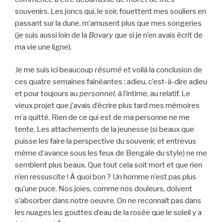
souvenirs. Les joncs qui, le soir, fouettent mes souliers en
passant sur la dune, m’amusent plus que mes songeries
(je suis aussi loin de la
Bovary
que si je n’en avais écrit de
ma vie une ligne).
Je me suis ici beaucoup
résumé
et voilà la conclusion de
ces quatre semaines fainéantes : adieu, c’est-à-dire adieu
et pour toujours au
personnel
, à l’intime, au relatif. Le
vieux projet que j’avais d’écrire plus tard mes mémoires
m’a quitté. Rien de ce qui est de ma personne ne me
tente. Les attachements de la jeunesse (si beaux que
puisse les faire la perspective du souvenir, et entrevus
même d’avance sous les feux de Bengale du style) ne me
semblent plus beaux. Que tout cela soit mort et que rien
n’en ressuscite ! À quoi bon ? Un homme n’est pas plus
qu’une puce. Nos joies, comme nos douleurs, doivent
s’absorber dans notre oeuvre. On ne reconnaît pas dans
les nuages les gouttes d’eau de la rosée que le soleil y a