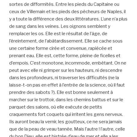
sortes de difformités. Entre les pieds du Capitaine ou
ceux de Villemain et les pieds des pêcheurs de Naples, il
y a toute la différence des deux littératures. L’une n’a plus
de sang dans les veines. Les oignons semblent y
remplacer les os. Elle est le résultat de l’âge, de
l’éreintement, de l’abâtardissement. Elle se cache sous
une certaine forme cirée et convenue, rapiécée et
prenant eau. Elle est, cette forme, pleine de ficelles et
d’empois. C’est monotone, incommode, embêtant. On ne
peut avec elle ni grimper sur les hauteurs, ni descendre
dans les profondeurs, ni traverser les difficultés (ne la
laisse-t-on pas en effet à l’entrée de la science, où il faut
prendre des sabots ?). Elle est bonne seulement à
marcher sur le trottoir, dans les chemins battus et sur le
parquet des salons, où elle exécute de petits
craquements fort coquets qui irritent les gens nerveux.
Ils auront beau la vernir, les goutteux, ce ne sera jamais
que de la peau de veau tannée. Mais l’autre ! l’autre, celle
du bon Dieu, elle est bistrée d’eau de mer et elle a les