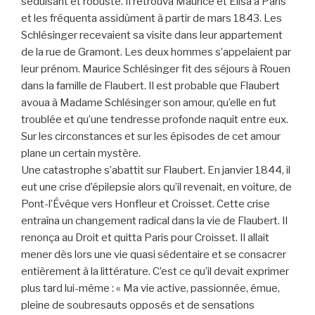
séduisant et robuste. Il retrouva Maurice et Élisa à Paris
et les fréquenta assidûment à partir de mars 1843. Les
Schlésinger recevaient sa visite dans leur appartement
de la rue de Gramont. Les deux hommes s’appelaient par
leur prénom. Maurice Schlésinger fit des séjours à Rouen
dans la famille de Flaubert. Il est probable que Flaubert
avoua à Madame Schlésinger son amour, qu’elle en fut
troublée et qu’une tendresse profonde naquit entre eux.
Sur les circonstances et sur les épisodes de cet amour
plane un certain mystère.
Une catastrophe s’abattit sur Flaubert. En janvier 1844, il
eut une crise d’épilepsie alors qu’il revenait, en voiture, de
Pont-l’Évêque vers Honfleur et Croisset. Cette crise
entraîna un changement radical dans la vie de Flaubert. Il
renonça au Droit et quitta Paris pour Croisset. Il allait
mener dès lors une vie quasi sédentaire et se consacrer
entièrement à la littérature. C’est ce qu’il devait exprimer
plus tard lui-même : « Ma vie active, passionnée, émue,
pleine de soubresauts opposés et de sensations