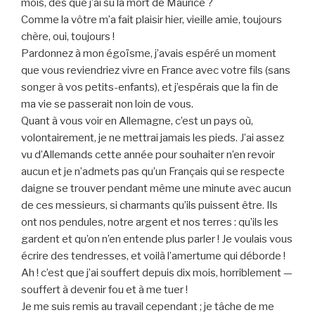
mois, dès que j’ai su la mort de Maurice ?
Comme la vôtre m’a fait plaisir hier, vieille amie, toujours
chère, oui, toujours !
Pardonnez à mon égoïsme, j’avais espéré un moment
que vous reviendriez vivre en France avec votre fils (sans
songer à vos petits-enfants), et j’espérais que la fin de
ma vie se passerait non loin de vous.
Quant à vous voir en Allemagne, c’est un pays où,
volontairement, je ne mettrai jamais les pieds. J’ai assez
vu d’Allemands cette année pour souhaiter n’en revoir
aucun et je n’admets pas qu’un Français qui se respecte
daigne se trouver pendant même une minute avec aucun
de ces messieurs, si charmants qu’ils puissent être. Ils
ont nos pendules, notre argent et nos terres : qu’ils les
gardent et qu’on n’en entende plus parler ! Je voulais vous
écrire des tendresses, et voilà l’amertume qui déborde !
Ah ! c’est que j’ai souffert depuis dix mois, horriblement —
souffert à devenir fou et à me tuer !
Je me suis remis au travail cependant ; je tâche de me