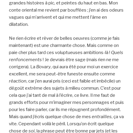
grandes histoires à pic, et peintes du haut en bas. Mon
conte oriental me revient par bouffées ; j’en ai des odeurs
vagues qui m’arrivent et qui me mettent l’âme en
dilatation.
Ne rien écrire et rêver de belles oeuvres (comme je fais
maintenant) est une charmante chose. Mais comme on
paie cher plus tard ces voluptueuses ambitions-là !
Quels
renfoncements
! Je devrais être sage (mais rien ne me
corrigera). La
Bovary
, qui aura été pour moi un exercice
excellent, me sera peut-être funeste ensuite comme
réaction
, car j’en aurai pris (ceci est faible et imbécile) un
dégoût extrême des sujets à milieu commun. C’est pour
cela que j’ai tant de mal à l’écrire, ce livre. Il me faut de
grands efforts pour m’imaginer mes personnages et puis
pour les faire parler, car ils me répugnent profondément.
Mais quand j’écris quelque chose de mes
entrailles
, ça va
vite. Cependant voilà le péril. Lorsqu’on écrit quelque
chose de
soi
, la phrase peut être bonne par jets (et les