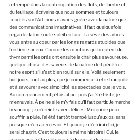
retrempé dans la contemplation des flots, de l’herbe et
du feuillage. écrivains que nous sommes et toujours
courbés sur l’Art, nous n’avons guère avec la nature que
des communications imaginatives. Il faut quelquefois
regarder la lune ou le soleil en face. La sève des arbres
vous entre au coeur par les longs regards stupides que
l’on tient sur eux. Comme les moutons qui broutent du
thym parmi les prés ont ensuite la chair plus savoureuse,
quelque chose des saveurs de la nature doit pénétrer
notre esprit s’il s’est bien roulé sur elle. Voilà seulement
huit jours, tout au plus, que je commence à être tranquille
et à savourer avec simplicité les spectacles que je vois.
Au commencement j’étais ahuri ; puis j’ai été triste, je
m’ennuyais. À peine si je m’y fais qu’il faut partir. Je marche
beaucoup, je m’éreinte avec délices. Moi qui ne peux
souffrir la pluie, j’ai été tantôt trempé jusqu’aux os, sans
presque m’en apercevoir. Et quand je m’en irai d’ici, je
serai chagrin. C’est toujours la même histoire ! Oui, je
commence à être débarrassé de moi et de mes