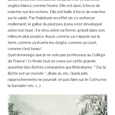
ongles blancs comme l’ivoire. Elle est dure, à force de
marcher sur les rochers. Elle est belle à force de marcher
sur le sable. Par l’habitude en effet de s’y enfoncer
mollement, le galbe du pied peu à peu s’est développé
selon son
type
; il a vécu selon sa forme, grandi dans son
milieu le plus propice. Aussi, comme ça s’appuie sur la
terre, comme ça écarte les doigts, comme ça court,
comme c’est beau !
Quel dommage que je ne sois pas professeur au Collège
de France ! J’y ferais tout un cours sur cette grande
question des Bottes comparées aux littératures. ” Oui, la
Botte est un monde
“, dirais-je, etc. Quels jolis
rapprochements ne pourrait-on pas faire sur le
Cothurne
,
la
Sandale
! etc. (…)