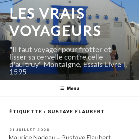
Aller
LES VRAIS
au
contenu
VOYAGEURS
principal
"Il faut voyager pour frotter et
lisser sa cervelle contre celle
d'aultruy" Montaigne, Essais Livre I,
1595
Menu
ÉTIQUETTE :
GUSTAVE FLAUBERT
PUBLIÉ
21 JUILLET 2026
LE
Maurice Nadeau – Gustave Flaubert