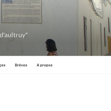
 d'aultruy"
ges
Brèves
A propos