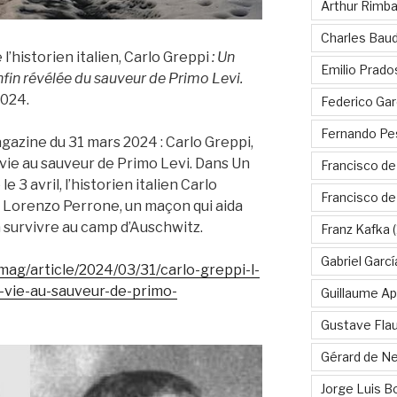
Arthur Rimb
Charles Baud
 l’historien italien, Carlo
Greppi
: Un
Emilio Prado
fin révélée du sauveur de Primo Levi.
2024.
Federico Gar
Fernando Pe
agazine du 31 mars 2024 : Carlo Greppi,
e vie au sauveur de Primo Levi. Dans Un
Francisco de
e 3 avril, l’historien italien Carlo
Francisco d
 Lorenzo Perrone, un maçon qui aida
 survivre au camp d’Auschwitz.
Franz Kafka
(
Gabriel Garc
mag/article/2024/03/31/carlo-greppi-l-
e-vie-au-sauveur-de-primo-
Guillaume Apo
Gustave Fla
Gérard de Ne
Jorge Luis B