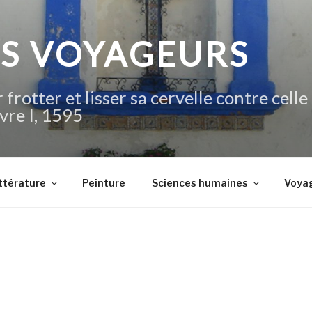
IS VOYAGEURS
 frotter et lisser sa cervelle contre celle
vre I, 1595
ttérature
Peinture
Sciences humaines
Voya