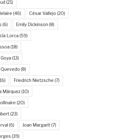
aud
(21)
elaire
(46)
César Vallejo
(20)
s
(6)
Emily Dickinson
(8)
cía Lorca
(59)
ssoa
(18)
 Goya
(13)
e Quevedo
(8)
16)
Friedrich Nietzsche
(7)
ía Márquez
(10)
llinaire
(20)
ubert
(23)
rval
(6)
Joan Margarit
(7)
orges
(39)