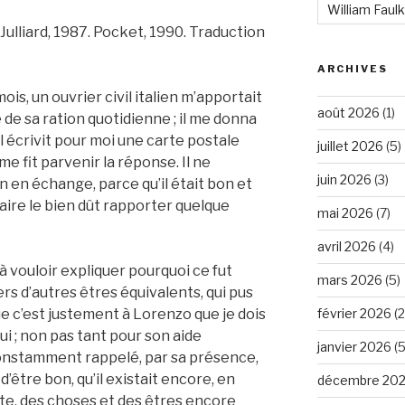
William Faul
Julliard, 1987. Pocket, 1990. Traduction
ARCHIVES
ois, un ouvrier civil italien m’apportait
août 2026
(1)
 de sa ration quotidienne ; il me donna
il écrivit pour moi une carte postale
juillet 2026
(5)
 me fit parvenir la réponse. Il ne
juin 2026
(3)
 en échange, parce qu’il était bon et
faire le bien dût rapporter quelque
mai 2026
(7)
avril 2026
(4)
 à vouloir expliquer pourquoi ce fut
mars 2026
(5)
ers d’autres êtres équivalents, qui pus
février 2026
(2
que c’est justement à Lorenzo que je dois
ui ; non pas tant pour son aide
janvier 2026
(5
constamment rappelé, par sa présence,
 d’être bon, qu’il existait encore, en
décembre 20
te, des choses et des êtres encore