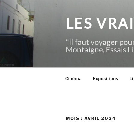
Aller
au
contenu
LES VRA
principal
"Il faut voyager pour
Montaigne, Essais Li
Cinéma
Expositions
Li
MOIS :
AVRIL 2024