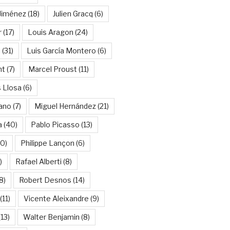
Jiménez
(18)
Julien Gracq
(6)
r
(17)
Louis Aragon
(24)
a
(31)
Luis García Montero
(6)
nt
(7)
Marcel Proust
(11)
 Llosa
(6)
ano
(7)
Miguel Hernández
(21)
a
(40)
Pablo Picasso
(13)
10)
Philippe Lançon
(6)
)
Rafael Alberti
(8)
8)
Robert Desnos
(14)
(11)
Vicente Aleixandre
(9)
13)
Walter Benjamin
(8)