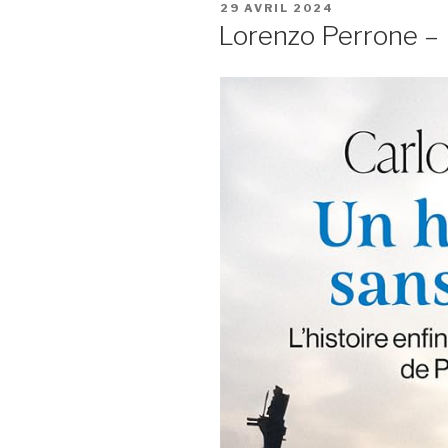
PUBLIÉ
29 AVRIL 2024
LE
Lorenzo Perrone – 