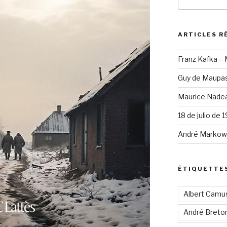
pour
:
ARTICLES R
Franz Kafka –
Guy de Maupas
Maurice Nadea
18 de julio de 
André Markowi
ÉTIQUETTE
Albert Camu
André Breto