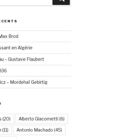
ÉCENTS
 Max Brod
sant en Algérie
u – Gustave Flaubert
1936
cz – Mordehaï Gebirtig
S
s
(20)
Alberto Giacometti
(6)
n
(11)
Antonio Machado
(45)