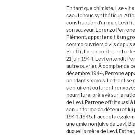
En tant que chimiste, il se vit 
caoutchouc synthétique. Affe
construction d’un mur, Levi fi
son sauveur, Lorenzo Perrone. 
Piémont, appartenait à un gro
comme ouvriers civils depuis av
Beotti . La rencontre entre les 
21 juin 1944. Levi entendit Pe
autre ouvrier. Á compter de ce 
décembre 1944, Perrone apport
pendant six mois. Le front se
s’enfuirent ou furent renvoyé
nourriture, prélevé sur la rati
de Levi. Perrone offrit aussi à
son uniforme de détenu et lui 
1944-1945. Il accepta égaleme
une amie non juive de Levi, Bia
duquel la mère de Levi, Esther