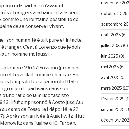
novembre 20
uption ni la barbarie n’avaient
és étrangers à la haine et à la peur ;
octobre 2025
, comme une lointaine possibilité de
septembre 20
la peine de se conserver vivant.
août 2025
(6)
 ; son humanité était pure et intacte,
juillet 2025
(6)
 étranger. C’est à Lorenzo que je dois
ais un homme moi aussi. »
juin 2025
(8)
mai 2025
(6)
 septembre 1904 à Fossano (province
urin et travaillait comme chimiste. En
avril 2025
(6)
rs temps de l’occupation de l’Italie
mars 2025
(10
t un groupe de partisans dans son
d’une rafle de la milice fasciste
février 2025
(1
943, il fut emprisonné à Aoste jusqu’au
é au camp de Fossoli et déporté le 22
janvier 2025
(3
). Après son arrivée à Auschwitz, il fut
décembre 20
onowitz dans l’usine d’I.G. Farben.