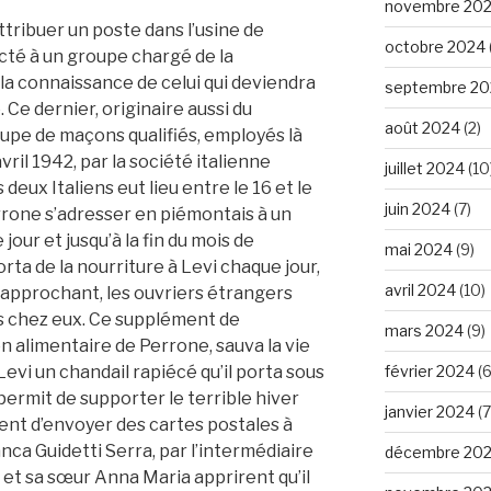
novembre 20
attribuer un poste dans l’usine de
octobre 2024
cté à un groupe chargé de la
t la connaissance de celui qui deviendra
septembre 20
Ce dernier, originaire aussi du
août 2024
(2)
upe de maçons qualifiés, employés là
ril 1942, par la société italienne
juillet 2024
(10
deux Italiens eut lieu entre le 16 et le
juin 2024
(7)
rrone s’adresser en piémontais à un
jour et jusqu’à la fin du mois de
mai 2024
(9)
a de la nourriture à Levi chaque jour,
avril 2024
(10)
 rapprochant, les ouvriers étrangers
s chez eux. Ce supplément de
mars 2024
(9)
on alimentaire de Perrone, sauva la vie
février 2024
(6
 Levi un chandail rapiécé qu’il porta sous
permit de supporter le terrible hiver
janvier 2024
(7
nt d’envoyer des cartes postales à
nca Guidetti Serra, par l’intermédiaire
décembre 20
, et sa sœur Anna Maria apprirent qu’il