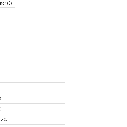
kner
(6)
)
)
25
(6)