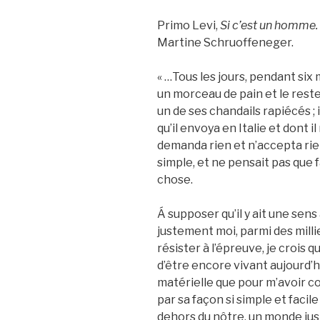
Primo Levi,
Si c’est un homme.
Martine Schruoffeneger.
« …Tous les jours, pendant six m
un morceau de pain et le reste
un de ses chandails rapiécés ; 
qu’il envoya en Italie et dont il
demanda rien et n’accepta rien
simple, et ne pensait pas que 
chose.
Á supposer qu’il y ait une sens
justement moi, parmi des milli
résister à l’épreuve, je crois 
d’être encore vivant aujourd’h
matérielle que pour m’avoir 
par sa façon si simple et facile
dehors du nôtre, un monde jus