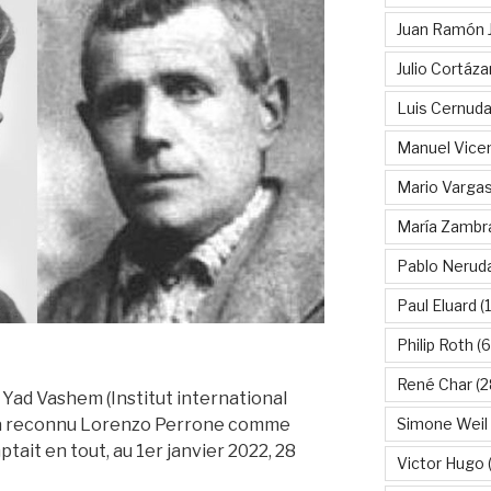
Juan Ramón 
Julio Cortáza
Luis Cernud
Manuel Vice
Mario Vargas
María Zambr
Pablo Nerud
Paul Eluard
(
Philip Roth
(6
René Char
(2
 Yad Vashem (Institut international
Simone Weil
) a reconnu Lorenzo Perrone comme
tait en tout, au 1er janvier 2022, 28
Victor Hugo
(