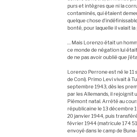
purs et intègres que ni la corr
contaminés, qui étaient demeur
quelque chose d’indéfinissable
bonté, pour laquelle il valait 
… Mais Lorenzo était un homme
ce monde de négation lui était
de ne pas avoir oublié que j’ét
Lorenzo Perrone est né le 11
de Coni). Primo Levi vivait à T
septembre 1943, dès les premie
par les Allemands, il rejoigni
Piémont natal. Arrêté au cours 
républicaine le 13 décembre 1
20 janvier 1944, puis transfér
février 1944 (matricule 174 517
envoyé dans le camp de Buna-M