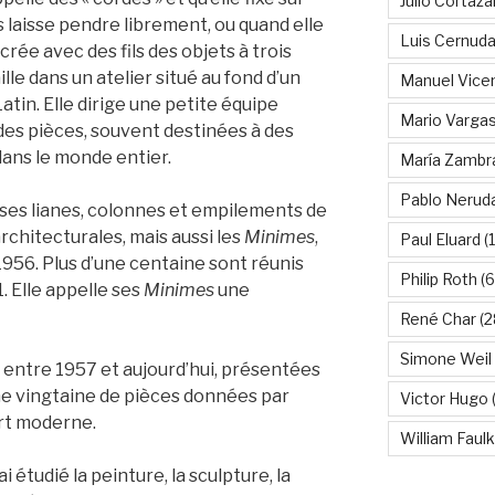
Julio Cortáza
es laisse pendre librement, ou quand elle
Luis Cernud
rée avec des fils des objets à trois
lle dans un atelier situé au fond d’un
Manuel Vice
tin. Elle dirige une petite équipe
Mario Vargas
des pièces, souvent destinées à des
dans le monde entier.
María Zambr
Pablo Nerud
 ses lianes, colonnes et empilements de
architecturales, mais aussi les
Minimes
,
Paul Eluard
(
1956. Plus d’une centaine sont réunis
Philip Roth
(6
1. Elle appelle ses
Minimes
une
René Char
(2
Simone Weil
 entre 1957 et aujourd’hui, présentées
ne vingtaine de pièces données par
Victor Hugo
(
art moderne.
William Faul
 étudié la peinture, la sculpture, la