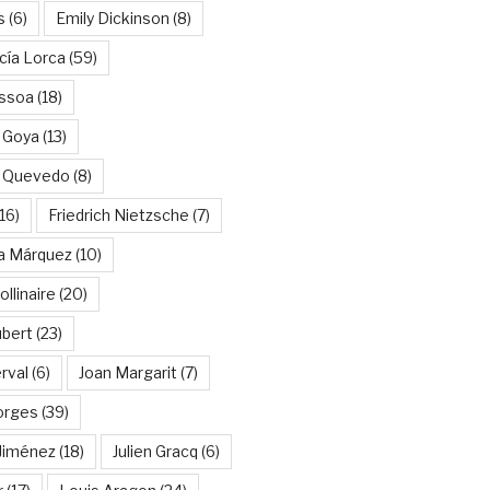
s
(6)
Emily Dickinson
(8)
cía Lorca
(59)
ssoa
(18)
 Goya
(13)
e Quevedo
(8)
16)
Friedrich Nietzsche
(7)
ía Márquez
(10)
llinaire
(20)
ubert
(23)
rval
(6)
Joan Margarit
(7)
orges
(39)
Jiménez
(18)
Julien Gracq
(6)