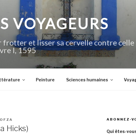
IS VOYAGEURS
 frotter et lisser sa cervelle contre celle
vre I, 1595
ttérature
Peinture
Sciences humaines
Voya
ABONNEZ-V
IOFZA
la Hicks)
Qui êtes-vous