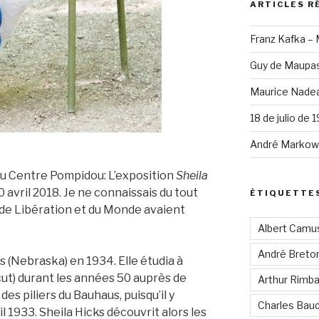
ARTICLES R
Franz Kafka –
Guy de Maupas
Maurice Nadea
18 de julio de 
André Markowi
u Centre Pompidou: L’exposition
Sheila
0 avril 2018. Je ne connaissais du tout
ÉTIQUETTE
s de Libération et du Monde avaient
Albert Camu
André Breto
s (Nebraska) en 1934. Elle étudia à
cut) durant les années 50 auprès de
Arthur Rimb
es piliers du Bauhaus, puisqu’il y
Charles Baud
l 1933. Sheila Hicks découvrit alors les