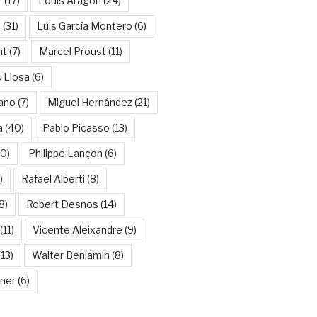
r
(17)
Louis Aragon
(24)
a
(31)
Luis García Montero
(6)
nt
(7)
Marcel Proust
(11)
 Llosa
(6)
ano
(7)
Miguel Hernández
(21)
a
(40)
Pablo Picasso
(13)
10)
Philippe Lançon
(6)
)
Rafael Alberti
(8)
8)
Robert Desnos
(14)
(11)
Vicente Aleixandre
(9)
13)
Walter Benjamin
(8)
kner
(6)