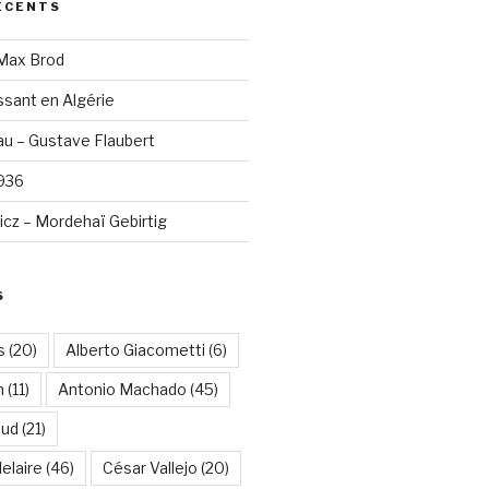
ÉCENTS
 Max Brod
sant en Algérie
u – Gustave Flaubert
1936
cz – Mordehaï Gebirtig
S
s
(20)
Alberto Giacometti
(6)
n
(11)
Antonio Machado
(45)
aud
(21)
elaire
(46)
César Vallejo
(20)