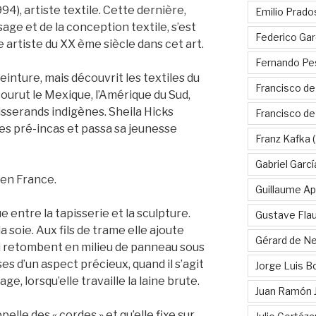
4), artiste textile. Cette dernière,
Emilio Prado
sage et de la conception textile, s’est
Federico Gar
artiste du XX ème siècle dans cet art.
Fernando Pe
peinture, mais découvrit les textiles du
Francisco de
ourut le Mexique, l’Amérique du Sud,
tisserands indigènes. Sheila Hicks
Francisco d
iles pré-incas et passa sa jeunesse
Franz Kafka
(
Gabriel Garc
 en France.
Guillaume Apo
e entre la tapisserie et la sculpture.
Gustave Fla
 la soie. Aux fils de trame elle ajoute
Gérard de Ne
i retombent en milieu de panneau sous
s d’un aspect précieux, quand il s’agit
Jorge Luis B
e, lorsqu’elle travaille la laine brute.
Juan Ramón 
pelle des « cordes » et qu’elle fixe sur