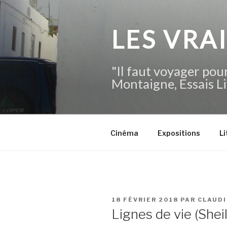
Aller
au
contenu
LES VRA
principal
"Il faut voyager pour
Montaigne, Essais Li
Cinéma
Expositions
Li
PUBLIÉ
18 FÉVRIER 2018
PAR
CLAUD
LE
Lignes de vie (Shei