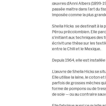
œuvres d’Anni Albers (1899-199
passée maître dans l’art du tis
imposée comme la plus grande 
Sheila Hicks se destinait à la 
Pérou précolombien. Elle parc
s’initiant aux techniques des 
écrivit une thèse sur les text
entre le Chili et le Mexique.
Depuis 1964, elle est installée
L’œuvre de Sheila Hicks se situ
Elle utilise la laine, le coton et
parfois de grosses mèches qu
forme de pompons ou de tresse
de soie — ou au contraire sauvag
Elle fabrique aussi ce qu’elle ap