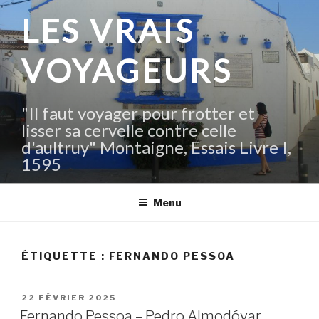
Aller
LES VRAIS
au
contenu
VOYAGEURS
principal
"Il faut voyager pour frotter et
lisser sa cervelle contre celle
d'aultruy" Montaigne, Essais Livre I,
1595
Menu
ÉTIQUETTE :
FERNANDO PESSOA
PUBLIÉ
22 FÉVRIER 2025
LE
Fernando Pessoa – Pedro Almodóvar