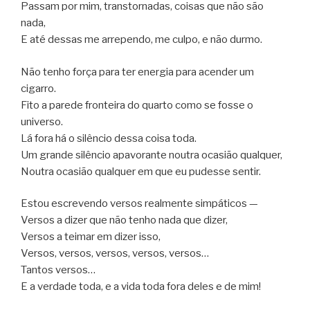
Passam por mim, transtornadas, coisas que não são
nada,
E até dessas me arrependo, me culpo, e não durmo.
Não tenho força para ter energia para acender um
cigarro.
Fito a parede fronteira do quarto como se fosse o
universo.
Lá fora há o silêncio dessa coisa toda.
Um grande silêncio apavorante noutra ocasião qualquer,
Noutra ocasião qualquer em que eu pudesse sentir.
Estou escrevendo versos realmente simpáticos —
Versos a dizer que não tenho nada que dizer,
Versos a teimar em dizer isso,
Versos, versos, versos, versos, versos…
Tantos versos…
E a verdade toda, e a vida toda fora deles e de mim!