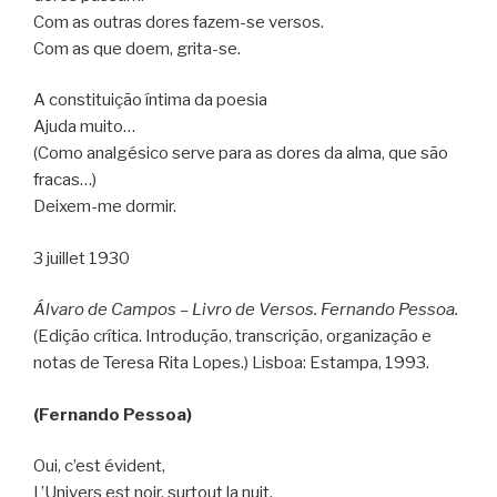
Com as outras dores fazem-se versos.
Com as que doem, grita-se.
A constituição íntima da poesia
Ajuda muito…
(Como analgésico serve para as dores da alma, que são
fracas…)
Deixem-me dormir.
3 juillet 1930
Álvaro de Campos – Livro de Versos. Fernando Pessoa.
(Edição crítica. Introdução, transcrição, organização e
notas de Teresa Rita Lopes.) Lisboa: Estampa, 1993.
(Fernando Pessoa)
Oui, c’est évident,
L’Univers est noir, surtout la nuit.