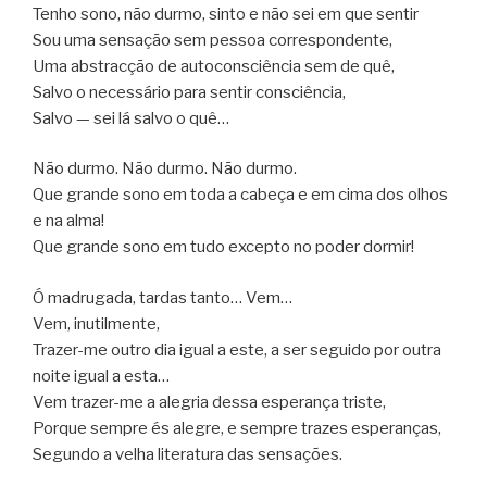
Tenho sono, não durmo, sinto e não sei em que sentir
Sou uma sensação sem pessoa correspondente,
Uma abstracção de autoconsciência sem de quê,
Salvo o necessário para sentir consciência,
Salvo — sei lá salvo o quê…
Não durmo. Não durmo. Não durmo.
Que grande sono em toda a cabeça e em cima dos olhos
e na alma!
Que grande sono em tudo excepto no poder dormir!
Ó madrugada, tardas tanto… Vem…
Vem, inutilmente,
Trazer-me outro dia igual a este, a ser seguido por outra
noite igual a esta…
Vem trazer-me a alegria dessa esperança triste,
Porque sempre és alegre, e sempre trazes esperanças,
Segundo a velha literatura das sensações.