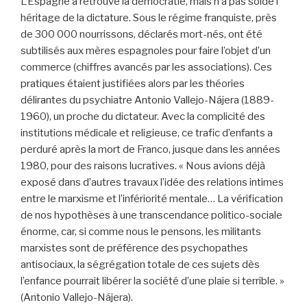
L’Espagne a retrouvé la démocratie, mais n’a pas soldé l’
héritage de la dictature. Sous le régime franquiste, près
de 300 000 nourrissons, déclarés mort-nés, ont été
subtilisés aux mères espagnoles pour faire l’objet d’un
commerce (chiffres avancés par les associations). Ces
pratiques étaient justifiées alors par les théories
délirantes du psychiatre Antonio Vallejo-Nájera (1889-
1960), un proche du dictateur. Avec la complicité des
institutions médicale et religieuse, ce trafic d’enfants a
perduré après la mort de Franco, jusque dans les années
1980, pour des raisons lucratives. « Nous avions déjà
exposé dans d’autres travaux l’idée des relations intimes
entre le marxisme et l’infériorité mentale… La vérification
de nos hypothèses à une transcendance politico-sociale
énorme, car, si comme nous le pensons, les militants
marxistes sont de préférence des psychopathes
antisociaux, la ségrégation totale de ces sujets dès
l’enfance pourrait libérer la société d’une plaie si terrible. »
(Antonio Vallejo-Nájera).