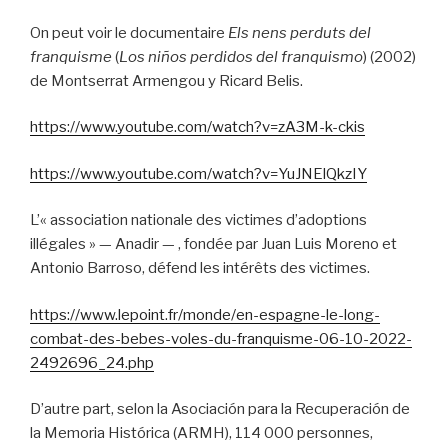
On peut voir le documentaire
Els nens perduts del
franquisme
(
Los niños perdidos del franquismo
) (2002)
de Montserrat Armengou y Ricard Belis.
https://www.youtube.com/watch?v=zA3M-k-ckis
https://www.youtube.com/watch?v=YuJNElQkzIY
L’« association nationale des victimes d’adoptions
illégales » — Anadir — , fondée par Juan Luis Moreno et
Antonio Barroso, défend les intérêts des victimes.
https://www.lepoint.fr/monde/en-espagne-le-long-
combat-des-bebes-voles-du-franquisme-06-10-2022-
2492696_24.php
D’autre part, selon la Asociación para la Recuperación de
la Memoria Histórica (ARMH), 114 000 personnes,