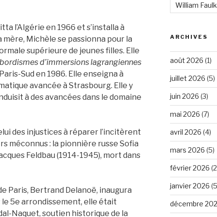
William Faul
tta l’Algérie en 1966 et s’installa à
ARCHIVES
 mère, Michèle se passionna pour la
ormale supérieure de jeunes filles. Elle
août 2026
(1)
bordismes d’immersions lagrangiennes
 Paris-Sud en 1986. Elle enseigna à
juillet 2026
(5)
matique avancée à Strasbourg. Elle y
juin 2026
(3)
onduisit à des avancées dans le domaine
mai 2026
(7)
ui des injustices à réparer l’incitèrent
avril 2026
(4)
rs méconnus : la pionnière russe Sofia
mars 2026
(5)
acques Feldbau (1914-1945), mort dans
février 2026
(2
janvier 2026
(5
de Paris, Bertrand Delanoë, inaugura
le 5e arrondissement, elle était
décembre 20
al-Naquet, soutien historique de la