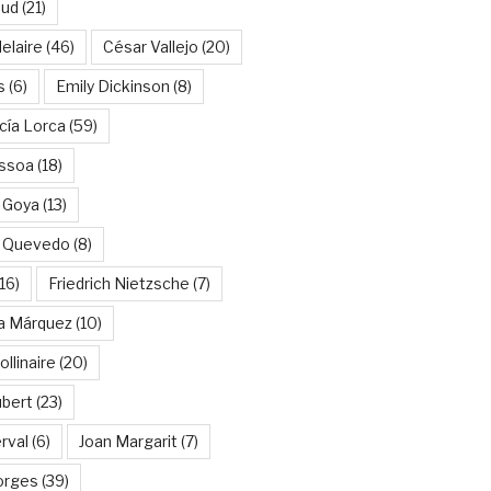
aud
(21)
elaire
(46)
César Vallejo
(20)
s
(6)
Emily Dickinson
(8)
cía Lorca
(59)
ssoa
(18)
 Goya
(13)
e Quevedo
(8)
16)
Friedrich Nietzsche
(7)
ía Márquez
(10)
llinaire
(20)
ubert
(23)
rval
(6)
Joan Margarit
(7)
orges
(39)