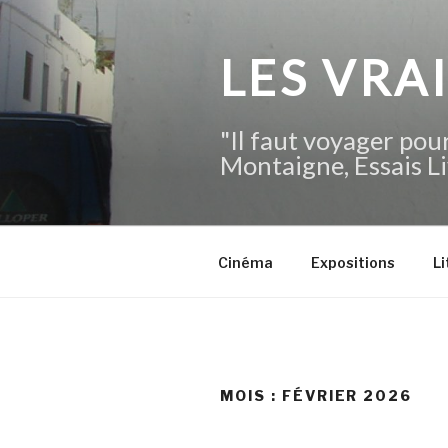
Aller
au
contenu
LES VRA
principal
"Il faut voyager pour
Montaigne, Essais Li
Cinéma
Expositions
Li
MOIS :
FÉVRIER 2026