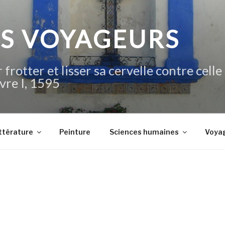
IS VOYAGEURS
 frotter et lisser sa cervelle contre celle
vre I, 1595
ttérature
Peinture
Sciences humaines
Voya