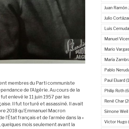
Juan Ramón 
Julio Cortáza
Luis Cernud
Manuel Vice
Mario Vargas
María Zambr
Pablo Nerud
Paul Eluard
(
ient membres du Parti communiste
dépendance de l’Algérie. Au cours de la
Philip Roth
(6
fut enlevé le 11 juin 1957 par les
René Char
(2
se. Il fut torturé et assassiné. Il avait
mbre 2018 qu’Emmanuel Macron
Simone Weil
e l’État français et de l’armée dans la «
Victor Hugo
(
n, quelques mois seulement avant la