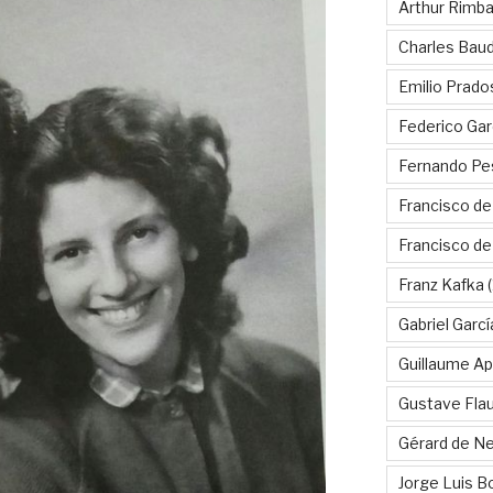
Arthur Rimb
Charles Baud
Emilio Prado
Federico Gar
Fernando Pe
Francisco de
Francisco d
Franz Kafka
(
Gabriel Garc
Guillaume Apo
Gustave Fla
Gérard de Ne
Jorge Luis B