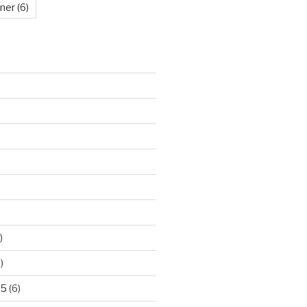
kner
(6)
)
)
25
(6)