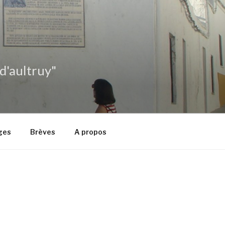
 d'aultruy"
ges
Brèves
A propos