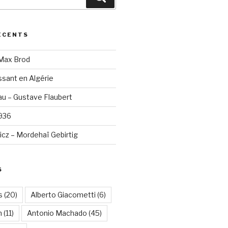
ÉCENTS
 Max Brod
sant en Algérie
u – Gustave Flaubert
1936
cz – Mordehaï Gebirtig
S
s
(20)
Alberto Giacometti
(6)
n
(11)
Antonio Machado
(45)