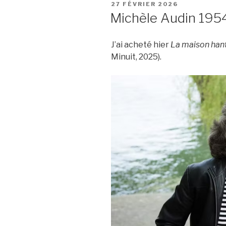
PUBLIÉ
27 FÉVRIER 2026
LE
Michèle Audin 195
J’ai acheté hier
La maison han
Minuit, 2025).