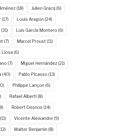
Jiménez
(18)
Julien Gracq
(6)
r
(17)
Louis Aragon
(24)
a
(31)
Luis García Montero
(6)
nt
(7)
Marcel Proust
(11)
 Llosa
(6)
ano
(7)
Miguel Hernández
(21)
a
(40)
Pablo Picasso
(13)
10)
Philippe Lançon
(6)
)
Rafael Alberti
(8)
8)
Robert Desnos
(14)
(11)
Vicente Aleixandre
(9)
13)
Walter Benjamin
(8)