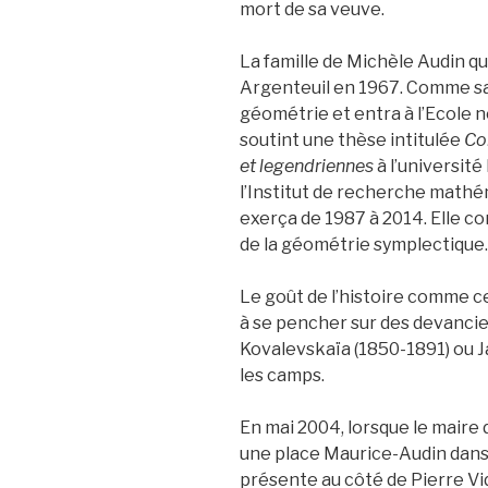
mort de sa veuve.
La famille de Michèle Audin qui
Argenteuil en 1967. Comme sa
géométrie et entra à l’Ecole n
soutint une thèse intitulée
Co
et legendriennes
à l’université
l’Institut de recherche mathé
exerça de 1987 à 2014. Elle c
de la géométrie symplectique.
Le goût de l’histoire comme cel
à se pencher sur des devancie
Kovalevskaïa (1850-1891) ou J
les camps.
En mai 2004, lorsque le maire 
une place Maurice-Audin dans 
présente au côté de Pierre Vid