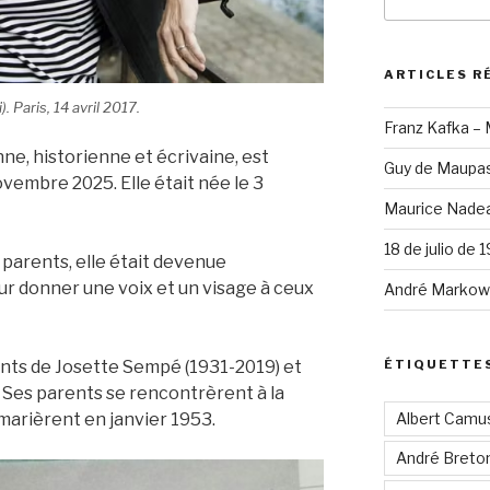
pour
:
ARTICLES R
Paris, 14 avril 2017.
Franz Kafka –
e, historienne et écrivaine, est
Guy de Maupas
vembre 2025. Elle était née le 3
Maurice Nadea
18 de julio de 
arents, elle était devenue
r donner une voix et un visage à ceux
André Markowi
ÉTIQUETTE
nfants de Josette Sempé (1931-2019) et
 Ses parents se rencontrèrent à la
Albert Camu
e marièrent en janvier 1953.
André Breto