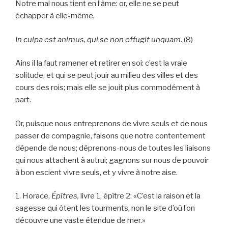
Notre mal nous tient en l’âme: or, elle ne se peut
échapper à elle-même,
In culpa est animus, qui se non effugit unquam.
(8)
Ains il la faut ramener et retirer en soi: c’est la vraie
solitude, et qui se peut jouir au milieu des villes et des
cours des rois; mais elle se jouit plus commodément à
part.
Or, puisque nous entreprenons de vivre seuls et de nous
passer de compagnie, faisons que notre contentement
dépende de nous; déprenons-nous de toutes les liaisons
qui nous attachent à autrui; gagnons sur nous de pouvoir
à bon escient vivre seuls, et y vivre à notre aise.
1. Horace,
Épîtres,
livre 1, épître 2: «C’est la raison et la
sagesse qui ôtent les tourments, non le site d’où l’on
découvre une vaste étendue de mer.»