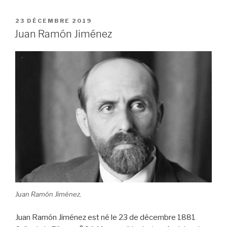
c
tt
ail
c
ta
PUBLIÉ
23 DÉCEMBRE 2019
e
er
k
g
LE
Juan Ramón Jiménez
b
et
er
o
o
k
Juan Ramón Jiménez.
Juan Ramón Jiménez est né le 23 de décembre 1881