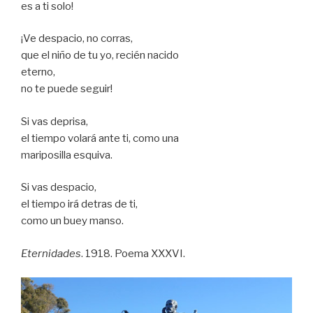
es a ti solo!
¡Ve despacio, no corras,
que el niño de tu yo, recién nacido
eterno,
no te puede seguir!
Si vas deprisa,
el tiempo volará ante ti, como una
mariposilla esquiva.
Si vas despacio,
el tiempo irá detras de ti,
como un buey manso.
Eternidades
. 1918. Poema XXXVI.