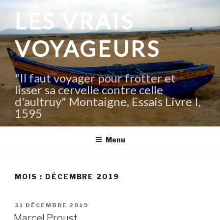
Aller
LES VRAIS
au
contenu
VOYAGEURS
principal
"Il faut voyager pour frotter et
lisser sa cervelle contre celle
d'aultruy" Montaigne, Essais Livre I,
1595
Menu
MOIS :
DÉCEMBRE 2019
PUBLIÉ
31 DÉCEMBRE 2019
LE
Marcel Proust