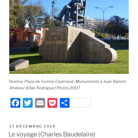
Huelva.
Plaza de Ivonne Cazenave
. Monumento a Juan Ramón
Jiménez (Elías Rodríguez Picón) 2007.
F
T
E
P
P
a
wi
m
o
ar
c
tt
ail
c
ta
PUBLIÉ
17 DÉCEMBRE 2019
e
er
k
g
LE
Le voyage (Charles Baudelaire)