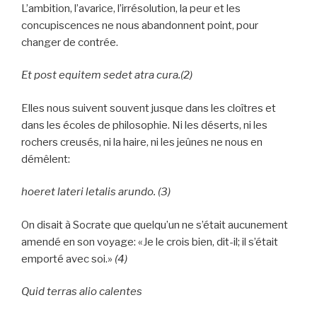
L’ambition, l’avarice, l’irrésolution, la peur et les
concupiscences ne nous abandonnent point, pour
changer de contrée.
Et post equitem sedet atra cura.
(2)
Elles nous suivent souvent jusque dans les cloîtres et
dans les écoles de philosophie. Ni les déserts, ni les
rochers creusés, ni la haire, ni les jeûnes ne nous en
démêlent:
hoeret lateri letalis arundo.
(3)
On disait à Socrate que quelqu’un ne s’était aucunement
amendé en son voyage: «Je le crois bien, dit-il; il s’était
emporté avec soi.»
(4)
Quid terras alio calentes