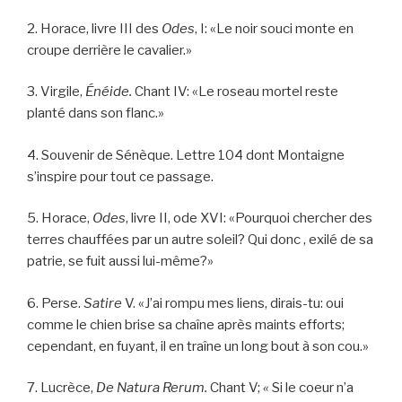
2. Horace, livre III des
Odes
, I: «Le noir souci monte en
croupe derrière le cavalier.»
3. Virgile,
Énéide.
Chant IV: «Le roseau mortel reste
planté dans son flanc.»
4. Souvenir de Sénèque. Lettre 104 dont Montaigne
s’inspire pour tout ce passage.
5. Horace,
Odes
, livre II, ode XVI: «Pourquoi chercher des
terres chauffées par un autre soleil? Qui donc , exilé de sa
patrie, se fuit aussi lui-même?»
6. Perse.
Satire
V. «J’ai rompu mes liens, dirais-tu: oui
comme le chien brise sa chaîne après maints efforts;
cependant, en fuyant, il en traîne un long bout à son cou.»
7. Lucrèce,
De Natura Rerum.
Chant V;
«
Si le coeur n’a