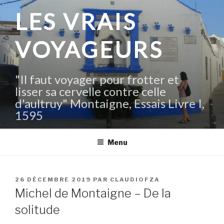
Aller
LES VRAIS
au
contenu
VOYAGEURS
principal
"Il faut voyager pour frotter et
lisser sa cervelle contre celle
d'aultruy" Montaigne, Essais Livre I,
1595
Menu
PUBLIÉ
26 DÉCEMBRE 2019
PAR
CLAUDIOFZA
LE
Michel de Montaigne – De la
solitude