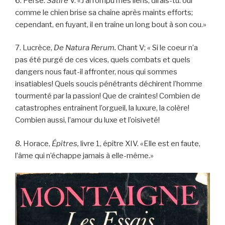
6. Perse.
Satire
V. «J’ai rompu mes liens, dirais-tu: oui
comme le chien brise sa chaîne après maints efforts;
cependant, en fuyant, il en traîne un long bout à son cou.»
7. Lucrèce,
De Natura Rerum.
Chant V;
«
Si le coeur n’a
pas été purgé de ces vices, quels combats et quels
dangers nous faut-il affronter, nous qui sommes
insatiables! Quels soucis pénétrants déchirent l’homme
tourmenté par la passion! Que de craintes! Combien de
catastrophes entraînent l’orgueil, la luxure, la colère!
Combien aussi, l’amour du luxe et l’oisiveté!
8.
Horace,
Épîtres,
livre 1, épître XIV. «Elle est en faute,
l’âme qui n’échappe jamais à elle-même.»