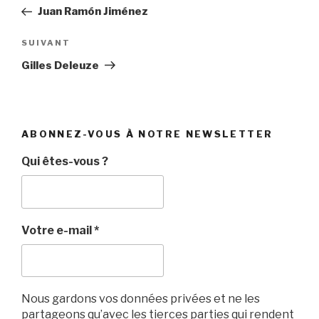
de
précédent
Juan Ramón Jiménez
l’article
Article
SUIVANT
suivant
Gilles Deleuze
ABONNEZ-VOUS À NOTRE NEWSLETTER
Qui êtes-vous ?
Votre e-mail
*
Nous gardons vos données privées et ne les
partageons qu’avec les tierces parties qui rendent