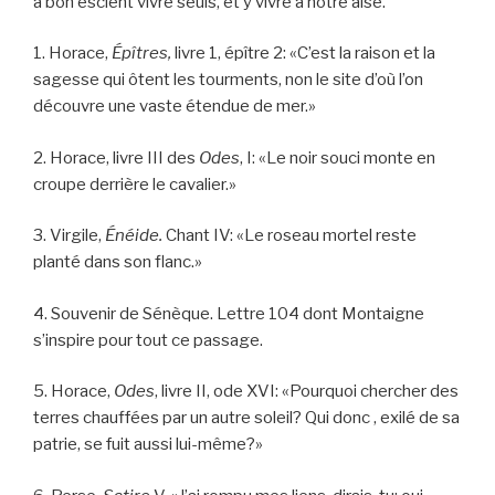
à bon escient vivre seuls, et y vivre à notre aise.
1. Horace,
Épîtres,
livre 1, épître 2: «C’est la raison et la
sagesse qui ôtent les tourments, non le site d’où l’on
découvre une vaste étendue de mer.»
2. Horace, livre III des
Odes
, I: «Le noir souci monte en
croupe derrière le cavalier.»
3. Virgile,
Énéide.
Chant IV: «Le roseau mortel reste
planté dans son flanc.»
4. Souvenir de Sénèque. Lettre 104 dont Montaigne
s’inspire pour tout ce passage.
5. Horace,
Odes
, livre II, ode XVI: «Pourquoi chercher des
terres chauffées par un autre soleil? Qui donc , exilé de sa
patrie, se fuit aussi lui-même?»