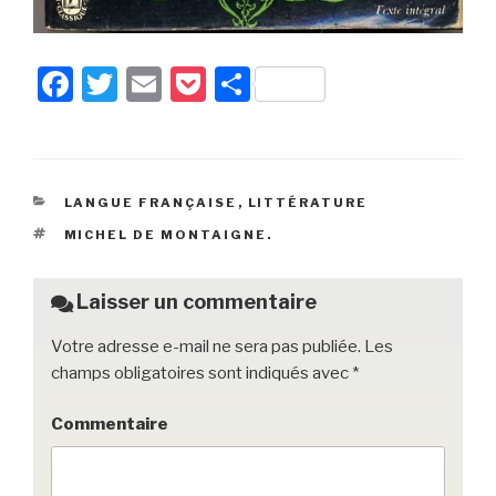
F
T
E
P
P
a
wi
m
o
ar
c
tt
ail
c
ta
e
er
k
g
CATÉGORIES
LANGUE FRANÇAISE
,
LITTÉRATURE
b
et
er
ÉTIQUETTES
MICHEL DE MONTAIGNE.
o
o
Laisser un commentaire
k
Votre adresse e-mail ne sera pas publiée.
Les
champs obligatoires sont indiqués avec
*
Commentaire