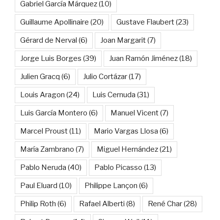
Gabriel García Márquez
(10)
Guillaume Apollinaire
(20)
Gustave Flaubert
(23)
Gérard de Nerval
(6)
Joan Margarit
(7)
Jorge Luis Borges
(39)
Juan Ramón Jiménez
(18)
Julien Gracq
(6)
Julio Cortázar
(17)
Louis Aragon
(24)
Luis Cernuda
(31)
Luis García Montero
(6)
Manuel Vicent
(7)
Marcel Proust
(11)
Mario Vargas Llosa
(6)
María Zambrano
(7)
Miguel Hernández
(21)
Pablo Neruda
(40)
Pablo Picasso
(13)
Paul Eluard
(10)
Philippe Lançon
(6)
Philip Roth
(6)
Rafael Alberti
(8)
René Char
(28)