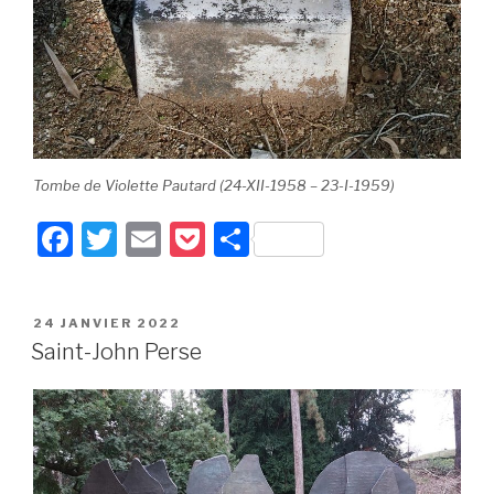
Tombe de Violette Pautard (24-XII-1958 – 23-I-1959)
F
T
E
P
P
a
wi
m
o
ar
c
tt
ail
c
ta
PUBLIÉ
24 JANVIER 2022
e
er
k
g
LE
Saint-John Perse
b
et
er
o
o
k