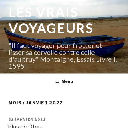
Aller
LES VRAIS
au
contenu
VOYAGEURS
principal
"Il faut voyager pour frotter et
lisser sa cervelle contre celle
d'aultruy" Montaigne, Essais Livre I,
1595
Menu
MOIS :
JANVIER 2022
PUBLIÉ
31 JANVIER 2022
LE
Blas de Otero