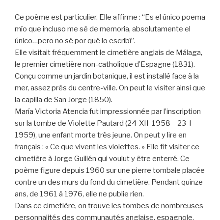
Ce poème est particulier. Elle affirme : “Es el único poema
mío que incluso me sé de memoria, absolutamente el
único…pero no sé por qué lo escribí”.
Elle visitait fréquemment le cimetière anglais de Málaga,
le premier cimetière non-catholique d’Espagne (1831).
Conçu comme un jardin botanique, il est installé face à la
mer, assez près du centre-ville. On peut le visiter ainsi que
la capilla de San Jorge (1850).
María Victoria Atencia fut impressionnée par l’inscription
sur la tombe de Violette Pautard (24-XII-1958 – 23-I-
1959), une enfant morte très jeune. On peut y lire en
français : « Ce que vivent les violettes. » Elle fit visiter ce
cimetière à Jorge Guillén qui voulut y être enterré. Ce
poème figure depuis 1960 sur une pierre tombale placée
contre un des murs du fond du cimetière. Pendant quinze
ans, de 1961 à 1976, elle ne publie rien.
Dans ce cimetière, on trouve les tombes de nombreuses
personnalités des communautés anglaise, espagnole,