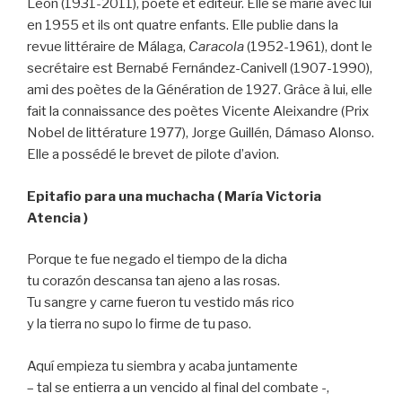
León (1931-2011), poète et éditeur. Elle se marie avec lui
en 1955 et ils ont quatre enfants. Elle publie dans la
revue littéraire de Málaga,
Caracola
(1952-1961), dont le
secrétaire est Bernabé Fernández-Canivell (1907-1990),
ami des poètes de la Génération de 1927. Grâce à lui, elle
fait la connaissance des poètes Vicente Aleixandre (Prix
Nobel de littérature 1977), Jorge Guillén, Dámaso Alonso.
Elle a possédé le brevet de pilote d’avion.
Epitafio para una muchacha ( María Victoria
Atencia )
Porque te fue negado el tiempo de la dicha
tu corazón descansa tan ajeno a las rosas.
Tu sangre y carne fueron tu vestido más rico
y la tierra no supo lo firme de tu paso.
Aquí empieza tu siembra y acaba juntamente
– tal se entierra a un vencido al final del combate -,