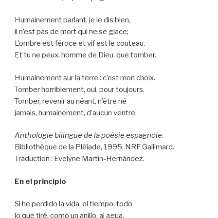
Humainement parlant, je le dis bien,
il n’est pas de mort qui ne se glace;
L’ombre est féroce et vif est le couteau.
Et tu ne peux, homme de Dieu, que tomber.
Humainement sur la terre : c’est mon choix.
Tomber horriblement, oui, pour toujours.
Tomber, revenir au néant, n’être né
jamais, humainement, d’aucun ventre.
Anthologie bilingue de la poésie espagnole
.
Bibliothèque de la Pléiade, 1995. NRF Gallimard.
Traduction : Evelyne Martín-Hernández.
En el principio
Si he perdido la vida, el tiempo, todo
lo que tiré, como un anillo, al agua,