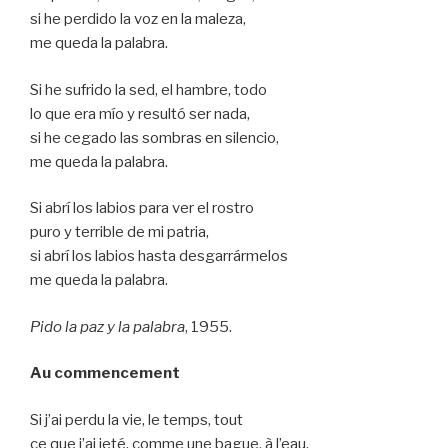
si he perdido la voz en la maleza,
me queda la palabra.
Si he sufrido la sed, el hambre, todo
lo que era mío y resultó ser nada,
si he cegado las sombras en silencio,
me queda la palabra.
Si abrí los labios para ver el rostro
puro y terrible de mi patria,
si abrí los labios hasta desgarrármelos
me queda la palabra.
Pido la paz y la palabra
, 1955.
Au commencement
Si j’ai perdu la vie, le temps, tout
ce que j’ai jeté, comme une bague, à l’eau,