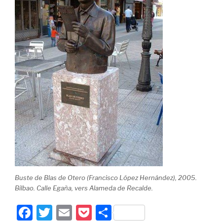
Buste de Blas de Otero (Francisco López Hernández), 2005.
Bilbao. Calle Egaña, vers Alameda de Recalde.
F
T
E
P
P