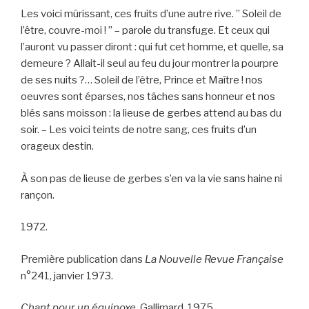
Les voici mûrissant, ces fruits d’une autre rive. ” Soleil de
l’être, couvre-moi ! ” – parole du transfuge. Et ceux qui
l’auront vu passer diront : qui fut cet homme, et quelle, sa
demeure ? Allait-il seul au feu du jour montrer la pourpre
de ses nuits ?… Soleil de l’être, Prince et Maître ! nos
oeuvres sont éparses, nos tâches sans honneur et nos
blés sans moisson : la lieuse de gerbes attend au bas du
soir. – Les voici teints de notre sang, ces fruits d’un
orageux destin.
À son pas de lieuse de gerbes s’en va la vie sans haine ni
rançon.
1972.
Première publication dans
La Nouvelle Revue Française
n°241, janvier 1973.
Chant pour un équinoxe
. Gallimard, 1975.