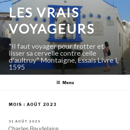
Aller
LES VRAIS
au
contenu
VOYAGEURS
principal
"Il faut voyager pour frotter et
lisser sa cervelle contre celle
d'aultruy" Montaigne, Essais Livre I,
1595
Menu
MOIS :
AOÛT 2023
PUBLIÉ
31 AOÛT 2023
LE
Charles Baudelaire