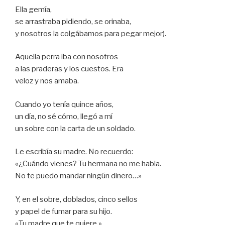
Ella gemía,
se arrastraba pidiendo, se orinaba,
y nosotros la colgábamos para pegar mejor).
Aquella perra iba con nosotros
a las praderas y los cuestos. Era
veloz y nos amaba.
Cuando yo tenía quince años,
un día, no sé cómo, llegó a mí
un sobre con la carta de un soldado.
Le escribía su madre. No recuerdo:
«¿Cuándo vienes? Tu hermana no me habla.
No te puedo mandar ningún dinero…»
Y, en el sobre, doblados, cinco sellos
y papel de fumar para su hijo.
«Tu madre que te quiere.»