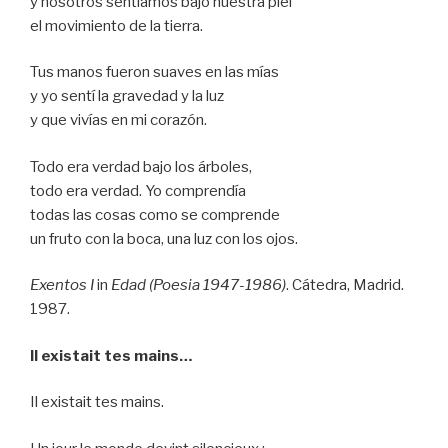
y nosotros sentíamos bajo nuestra piel
el movimiento de la tierra.
Tus manos fueron suaves en las mías
y yo sentí la gravedad y la luz
y que vivías en mi corazón.
Todo era verdad bajo los árboles,
todo era verdad. Yo comprendía
todas las cosas como se comprende
un fruto con la boca, una luz con los ojos.
Exentos I
in
Edad (Poesia 1947-1986)
. Cátedra, Madrid.
1987.
Il existait tes mains…
Il existait tes mains.