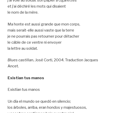
j’ai volé au soldat son papier à cigarettes
et j’ai déchiré les mots qui disaient
le nom de la mère.
Ma honte est aussi grande que mon corps,
mais serait-elle aussi vaste que la terre
je ne pourrais pas retourner pour détacher
le câble de ce ventre ni envoyer
la lettre au soldat.
Blues castillan
.
José Corti, 2004. Traduction Jacques
Ancet.
Existían tus manos
Existían tus manos
Un día el mundo se quedó en silencio;
los árboles, arriba, eran hondos y majestuosos,