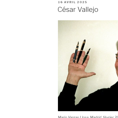
PUBLIÉ
16 AVRIL 2025
LE
César Vallejo
Mario Vargas Llosa. Madrid, février 