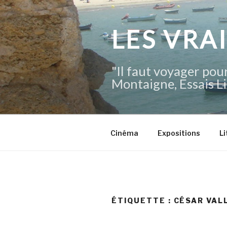
Aller
au
contenu
LES VRA
principal
"Il faut voyager pour
Montaigne, Essais Li
Cinéma
Expositions
Li
ÉTIQUETTE :
CÉSAR VAL