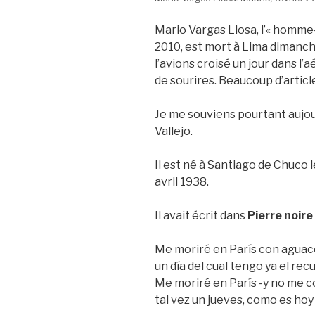
Mario Vargas Llosa, l’« homme
2010, est mort à Lima dimanche 
l’avions croisé un jour dans l
de sourires. Beaucoup d’articl
Je me souviens pourtant aujo
Vallejo.
Il est né à Santiago de Chuco le
avril 1938.
Il avait écrit dans
Pierre noire
Me moriré en París con aguac
un día del cual tengo ya el rec
Me moriré en París -y no me c
tal vez un jueves, como es hoy