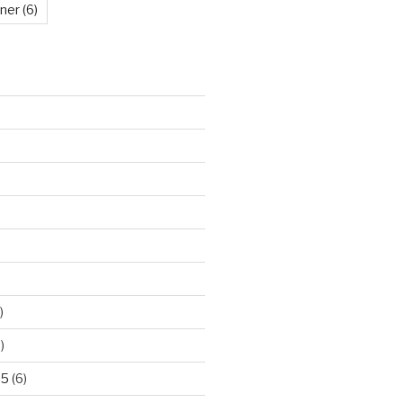
kner
(6)
)
)
25
(6)