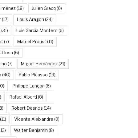
Jiménez
(18)
Julien Gracq
(6)
r
(17)
Louis Aragon
(24)
a
(31)
Luis García Montero
(6)
nt
(7)
Marcel Proust
(11)
 Llosa
(6)
ano
(7)
Miguel Hernández
(21)
a
(40)
Pablo Picasso
(13)
10)
Philippe Lançon
(6)
)
Rafael Alberti
(8)
8)
Robert Desnos
(14)
(11)
Vicente Aleixandre
(9)
13)
Walter Benjamin
(8)