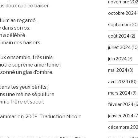
novembre 20
lus doux que ce baiser.
octobre 2024
tu m’as regardé ,
septembre 20
é dans son os.
n a célébré
août 2024
(2)
umain des baisers.
juillet 2024
(10
x ensemble, très unis ;
juin 2024
(7)
a notre suprême amertume ;
mai 2024
(9)
 sonné un glas d’ombre.
avril 2024
(10)
 dans tes yeux bénits ;
mars 2024
(9)
 dans une même sépulture
mme frère et soeur.
février 2024
(6
janvier 2024
(7
ammarion, 2009. Traduction Nicole
décembre 20