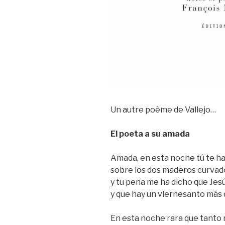
Un autre poème de Vallejo…
El poeta a su amada
Amada, en esta noche tú te ha
sobre los dos maderos curvado
y tu pena me ha dicho que Jesú
y que hay un viernesanto más 
En esta noche rara que tanto