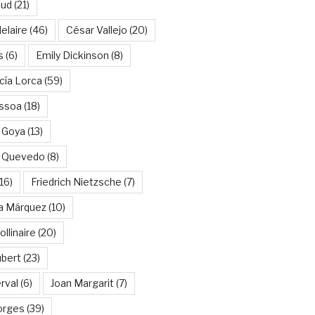
aud
(21)
elaire
(46)
César Vallejo
(20)
s
(6)
Emily Dickinson
(8)
cía Lorca
(59)
ssoa
(18)
 Goya
(13)
e Quevedo
(8)
16)
Friedrich Nietzsche
(7)
ía Márquez
(10)
llinaire
(20)
ubert
(23)
rval
(6)
Joan Margarit
(7)
orges
(39)