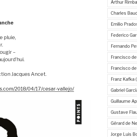
Arthur Rimb
Charles Baud
lanche
Emilio Prado
Federico Gar
e pluie,
r.
Fernando Pe
ougir –
Francisco de
ujourd’hui.
Francisco d
ction Jacques Ancet.
Franz Kafka
(
s.com/2018/04/17/cesar-vallejo/
Gabriel Garc
Guillaume Apo
Gustave Fla
Gérard de Ne
Jorge Luis B