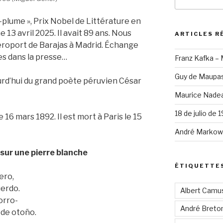
pour
:
-plume », Prix Nobel de Littérature en
13 avril 2025. Il avait 89 ans. Nous
ARTICLES R
’aéroport de Barajas à Madrid. Échange
es dans la presse…
Franz Kafka –
Guy de Maupas
urd’hui du grand poète péruvien César
Maurice Nadea
18 de julio de 
 16 mars 1892. Il est mort à Paris le 15
André Markowi
 sur une pierre blanche
ÉTIQUETTE
ero,
uerdo.
Albert Camu
orro-
André Breto
 de otoño.