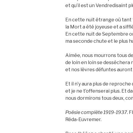
et qu’il est un Vendredisaint p
En cette nuit étrange où tant 
la Mort a été joyeuse et a siffl
En cette nuit de Septembre o
ma seconde chute et le plus h
Aimée, nous mourrons tous deu
de loin en loin se dessécher
et nos lèvres défuntes auront
Et il n’y aura plus de reproche
et je ne t’offenserai plus. Et
nous dormirons tous deux, co
Poésie complète 1919-1937.
Fl
Réda-Euvremer.