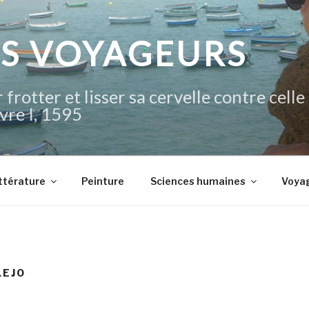
IS VOYAGEURS
 frotter et lisser sa cervelle contre celle
vre I, 1595
ttérature
Peinture
Sciences humaines
Voya
LEJO