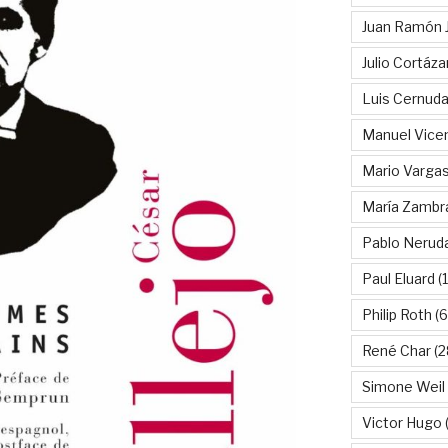
Juan Ramón 
Julio Cortáza
Luis Cernud
Manuel Vice
Mario Vargas
María Zambr
Pablo Nerud
Paul Eluard
(
Philip Roth
(6
René Char
(2
Simone Weil
Victor Hugo
(