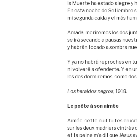
la Muerte ha estado alegre y 
En esta noche de Setiembre s
mi segunda caída y el más hu
Amada, moriremos los dos junt
se irá secando a pausas nuest
y habrán tocado a sombra nues
Y ya no habrá reproches en tu
ni volveré a ofenderte. Y en u
los dos dormiremos, como dos
Los heraldos negros
, 1918.
Le poète à son aimée
Aimée, cette nuit tu t’es cruci
sur les deux madriers cintrés 
et ta peine m’a dit que Jésus a