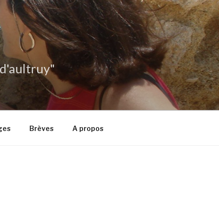
 d'aultruy"
ges
Brèves
A propos