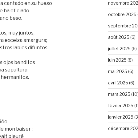
novembre 20
ha cantado en su hueso
e ha oficiado
octobre 2025
mano beso.
septembre 20
os, muy juntos;
août 2025
(6)
ra excelsa amargura;
tros labios difuntos
juillet 2025
(6)
juin 2025
(8)
s ojos benditos
na sepultura
mai 2025
(6)
 hermanitos.
avril 2025
(6)
mars 2025
(10
février 2025
(1
janvier 2025
(3
fiée
décembre 20
de mon baiser ;
vait pleuré