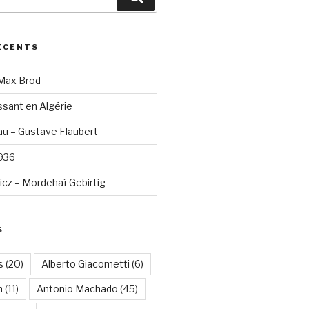
ÉCENTS
 Max Brod
sant en Algérie
u – Gustave Flaubert
1936
cz – Mordehaï Gebirtig
S
s
(20)
Alberto Giacometti
(6)
n
(11)
Antonio Machado
(45)