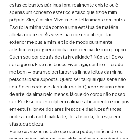
estas coleantes páginas fora, realmente existe ou é
apenas um conceito estético e falso que fiz de mim
próprio. Sim, é assim. Vivo-me esteticamente em outro.
Esculpi a minha vida como a uma estátua de matéria
alheia a meu ser. Às vezes não me reconheço, tão
exterior me pus a mim, e tão de modo puramente
artístico empreguei a minha consciência de mim próprio.
Quem sou por detrás desta irrealidade? Não sei. Devo
ser alguém. E se não busco viver, agir, sentir é — crede-
me bem — para não perturbar as linhas feitas da minha
personalidade suposta. Quero ser tal qual quis ser e não
sou. Se eu cedesse destruir-me-ia. Quero ser uma obra
de arte, da alma pelo menos, já que do corpo não posso
ser. Por isso me esculpi em calma e alheamento e me pus
em estufa, longe dos ares frescos e das luzes francas —
onde a minha artificialidade, flor absurda, floresça em
afastada beleza.
Penso às vezes no belo que seria poder, unificando os