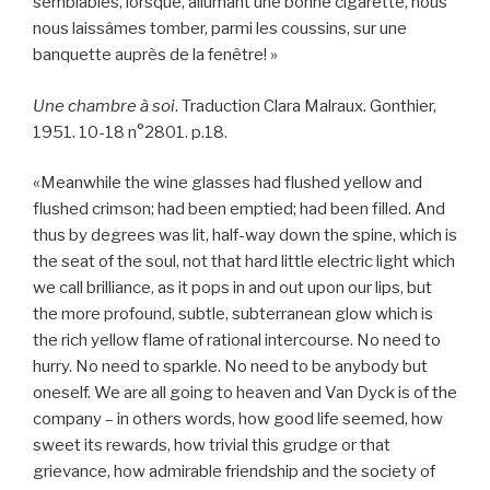
semblables, lorsque, allumant une bonne cigarette, nous
nous laissâmes tomber, parmi les coussins, sur une
banquette auprès de la fenêtre! »
Une chambre à soi
. Traduction Clara Malraux. Gonthier,
1951. 10-18 n°2801. p.18.
«Meanwhile the wine glasses had flushed yellow and
flushed crimson; had been emptied; had been filled. And
thus by degrees was lit, half-way down the spine, which is
the seat of the soul, not that hard little electric light which
we call brilliance, as it pops in and out upon our lips, but
the more profound, subtle, subterranean glow which is
the rich yellow flame of rational intercourse. No need to
hurry. No need to sparkle. No need to be anybody but
oneself. We are all going to heaven and Van Dyck is of the
company – in others words, how good life seemed, how
sweet its rewards, how trivial this grudge or that
grievance, how admirable friendship and the society of