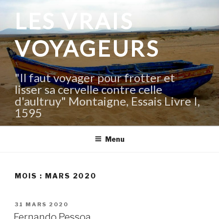
Aller
LES VRAIS
au
contenu
VOYAGEURS
principal
"Il faut voyager pour frotter et
lisser sa cervelle contre celle
d'aultruy" Montaigne, Essais Livre I,
1595
Menu
MOIS :
MARS 2020
PUBLIÉ
31 MARS 2020
LE
Fernando Pessoa