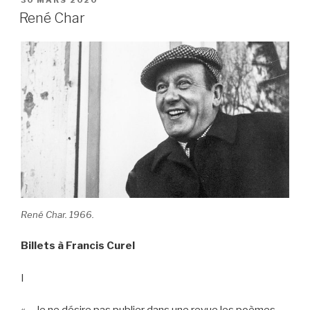
30 MARS 2020
e
er
k
g
LE
René Char
b
et
er
o
o
k
René Char. 1966.
Billets à Francis Curel
I