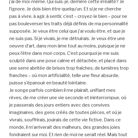
j’ai de moi-même. Qui suis-je, derrière cette irréalité? Je
l’ignore. Je dois bien être quelqu’un. Et si je ne cherche
pas à vivre, à agir, à sentir, c’est – croyez-le bien – pour ne
pas bouleverser les traits déjà définis de ma personnalité
supposée. Je veux être celui que j’ai voulu être, et que je
ne suis pas. Si je vivais, je me détruirais. Je veux être une
oeuvre d’art, dans mon âme tout au moins, puisque je ne
peux l’être dans mon corps. C’est pourquoi je me suis
sculpté dans une pose calme et détachée, et placé dans
une serre abritée de brises trop fraîches, de lumières trop
franches – où mon artificialité, telle une fleur absurde,
puisse s’épanouir en beauté lointaine.
Je songe parfois combien il me plairait, unifiant mes
rêves, de me créer une vie seconde et ininterrompue, où
je passerais des jours entiers avec des convives
imaginaires, des gens créés de toutes pièces, et où je
vivrais, souffrirais, jouirais de cette vie fictive. Dans ce
monde, il m’arriverait des malheurs, des grandes joies
fondraient sur moi. Et rien de moi ne serait réel. Mais tout