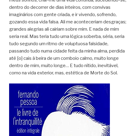
meus sonhos, criar-me uma vida contínua, sucedendo-se,
dentro do decorrer de dias inteiros, com convivas
imaginários com gente criada, e ir vivendo, sofrendo,
gozando essa vida falsa. Ali me aconteceriam desgraças;
grandes alegrias ali cairiam sobre mim. E nada de mim
seria real. Mas teria tudo uma lógica soberba, séria, seria
tudo segundo um ritmo de voluptuosa falsidade,
passando tudo numa cidade feita da minha alma, perdida
até [o] cais à beira de um comboio calmo, muito longe
dentro de mim, muito longe… E tudo nítido, inevitável,
como na vida exterior, mas, estética de Morte do Sol.