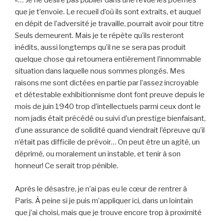
«… Je ne désire pas publier dans une revue les poèmes
que je t’envoie. Le recueil d’où ils sont extraits, et auquel
en dépit de l’adversité je travaille, pourrait avoir pour titre
Seuls demeurent. Mais je te répète qu’ils resteront
inédits, aussi longtemps qu’il ne se sera pas produit
quelque chose qui retournera entièrement l’innommable
situation dans laquelle nous sommes plongés. Mes
raisons me sont dictées en partie par l’assez incroyable
et détestable exhibitionnisme dont font preuve depuis le
mois de juin 1940 trop d’intellectuels parmi ceux dont le
nom jadis était précédé ou suivi d’un prestige bienfaisant,
d’une assurance de solidité quand viendrait l’épreuve qu’il
n’était pas difficile de prévoir… On peut être un agité, un
déprimé, ou moralement un instable, et tenir à son
honneur! Ce serait trop pénible.
Après le désastre, je n’ai pas eu le cœur de rentrer à
Paris. À peine si je puis m’appliquer ici, dans un lointain
que j’ai choisi, mais que je trouve encore trop à proximité