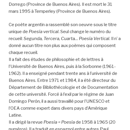
Dorrego (Province de Buenos Aires). Il est mort le 31
mars 1995 à Temperley (Province de Buenos Aires).
Ce poète argentin a rassemblé son oeuvre sous le titre
unique de
Poesía vertical
. Seul change le numéro du
recueil:
Segunda, Tercera, Cuarta… Poesía Vertical
. Il n’ a
donné aucun titre non plus aux poèmes qui composent
chaque recueil.
Il a fait des études de philosophie et de lettres à
l’Université de Buenos Aires, puis à la Sorbonne (1961-
1962). Il a enseigné pendant trente ans à l’université de
Buenos Aires. Entre 1971 et 1984, il a été directeur du
Département de Bibliothécologie et de Documentation
de cette université. Forcé à l’exil par le régime de Juan
Domingo Perón, il a aussi travaillé pour l’UNESCO et
l’OEA comme expert dans divers pays d’Amérique
Latine.
Il a dirigé la revue
Poesía = Poesía
de 1958 à 1965 (20
numéros). Il a traduit en espagnol entre autres Paul