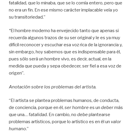
fatalidad, que lo minaba, que se lo comía entero, pero que
no era un fin. En ese mismo carácter implacable veía yo
su transitoriedad.”
“
El hombre moderno ha envejecido tanto que apenas si
recuerda algunos trazos de su ser original y le es ya muy
difícil reconocer y escuchar esa voz rica de la ignorancia y,
sin embargo, hoy sabemos que es indispensable para él,
pues sólo será un hombre vivo, es decir, actual, en la
medida que pueda y sepa obedecer, ser fiel a esa voz de
origen”.
Anotación sobre los problemas del artista.
“El artista se plantea problemas humanos, de conducta,
de conciencia, porque en él,
ser hombre
es un
deber
más
que una…
fatalidad
. En cambio, no
debe
plantearse
problemas artísticos, porque lo artístico es en él un
valor
humano
.”