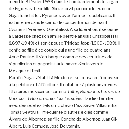
meurt le 3 février 1939 dans le bombardement de la gare
de Figueras. Leur fille Alicia survit par miracle. Ramón
Gaya franchit les Pyrénées avec l’armée républicaine. Il
est interné dans le camp de concentration de Saint-
Cyprien (Pyrénées-Orientales). À sa libération, il séjourne
à Cardesse chez son ami, le peintre anglais Cristobal Hall
(1897-1949) et son épouse Trinidad Japp (1909-1989). Il
confie sa fille à ce couple qui a une fille de quatre ans,
Anne Pauline. Il s’embarque comme des centaines de
républicains espagnols sur le navire Sinaia vers le
Mexique et l’exil.
Ramón Gaya s’établit à Mexico et se consacre à nouveau
à la peinture et à l’écriture. Il collabore à plusieurs revues
littéraires mexicaines comme
Taller, Romance, Letras de
México, El Hijo pródigo, Las Españas
. Il se lie d’amitié
avec des poètes tels qu’ Octavio Paz, Xavier Villaurrutia,
Tomás Segovia. Il fréquente d’autres exilés comme
Álvaro de Albornoz, sa fille Concha de Albornoz, Juan Gil-
Albert, Luis Cernuda, José Bergamín.