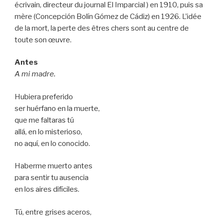
écrivain, directeur du journal El Imparcial ) en 1910, puis sa
mère (Concepción Bolín Gómez de Cádiz) en 1926. L’idée
de la mort, la perte des êtres chers sont au centre de
toute son œuvre.
Antes
A mi madre.
Hubiera preferido
ser huérfano en la muerte,
que me faltaras tú
allá, en lo misterioso,
no aquí, en lo conocido.
Haberme muerto antes
para sentir tu ausencia
en los aires difíciles.
Tú, entre grises aceros,