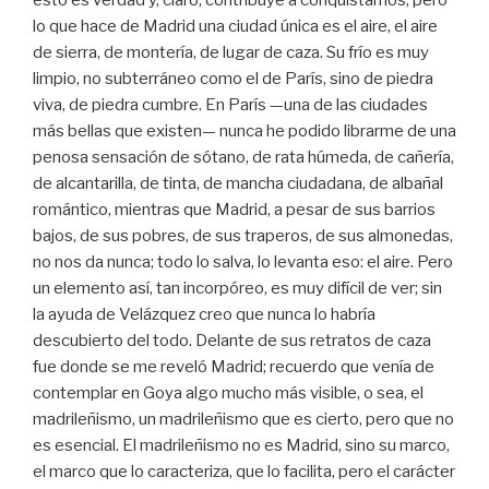
esto es verdad y, claro, contribuye a conquistarnos, pero
lo que hace de Madrid una ciudad única es el aire, el aire
de sierra, de montería, de lugar de caza. Su frío es muy
limpio, no subterráneo como el de París, sino de piedra
viva, de piedra cumbre. En París —una de las ciudades
más bellas que existen— nunca he podido librarme de una
penosa sensación de sótano, de rata húmeda, de cañería,
de alcantarilla, de tinta, de mancha ciudadana, de albañal
romántico, mientras que Madrid, a pesar de sus barrios
bajos, de sus pobres, de sus traperos, de sus almonedas,
no nos da nunca; todo lo salva, lo levanta eso: el aire. Pero
un elemento así, tan incorpóreo, es muy difícil de ver; sin
la ayuda de Velázquez creo que nunca lo habría
descubierto del todo. Delante de sus retratos de caza
fue donde se me reveló Madrid; recuerdo que venía de
contemplar en Goya algo mucho más visible, o sea, el
madrileñismo, un madrileñismo que es cierto, pero que no
es esencial. El madrileñismo no es Madrid, sino su marco,
el marco que lo caracteriza, que lo facilita, pero el carácter