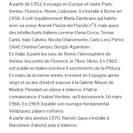
A partir de 1952, il voyage en Europe et visite Paris,
Venise, Florence, Rome, Lisbonne. Il s’installe à Rome en
1956. Il voit régulièrement María Zambrano qui habite
avec sa soeur Araceli Piazza del Popolo n°3, mais aussi
des intellectuels italiens comme Elena Croce, Tomas
Carini, Italo Calvino, Nicola Chiaromonte, Carlo Levi, Pietro
Citati, Cristina Campo, Giorgio Agamben.
En Italie, il peint les rues de Rome, l’atmosphère de
Venise, les ponts de Florence, le Tibre, l’Arno. En 1960
est publié en italien son livre
Il sentimento de la Pittura
.
En mars de la même année, il revient en Espagne après
vingt et un ans d’exil et expose à la Galerie Mayer de
Madrid. Pendant un séjour à Valence, il fait la
connaissance d’Isabel Verdejo, qu’il épousera le 16 mars
1966. En 1969, il publie son ouvrage fondamental,
Velázquez, pájaro solitario.
À partir des années 1970, Ramón Gaya s’installe à
Barcelone d’abord, puis à Valence.