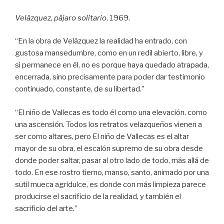
Velázquez, pájaro
s
olitario
, 1969.
“En la obra de Velázquez la realidad ha entrado, con
gustosa mansedumbre, como en un redil abierto, libre, y
si permanece en él, no es porque haya quedado atrapada,
encerrada, sino precisamente para poder dar testimonio
continuado, constante, de su libertad.”
“El niño de Vallecas es todo él como una elevación, como
una ascensión. Todos los retratos velazqueños vienen a
ser como altares, pero El niño de Vallecas es el altar
mayor de su obra, el escalón supremo de su obra desde
donde poder saltar, pasar al otro lado de todo, más allá de
todo. En ese rostro tierno, manso, santo, animado por una
sutil mueca agridulce, es donde con más limpieza parece
producirse el sacrificio de la realidad, y también el
sacrificio del arte.”