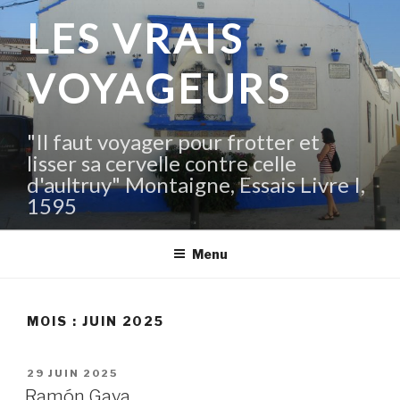
Aller
LES VRAIS
au
contenu
VOYAGEURS
principal
"Il faut voyager pour frotter et
lisser sa cervelle contre celle
d'aultruy" Montaigne, Essais Livre I,
1595
Menu
MOIS :
JUIN 2025
PUBLIÉ
29 JUIN 2025
LE
Ramón Gaya