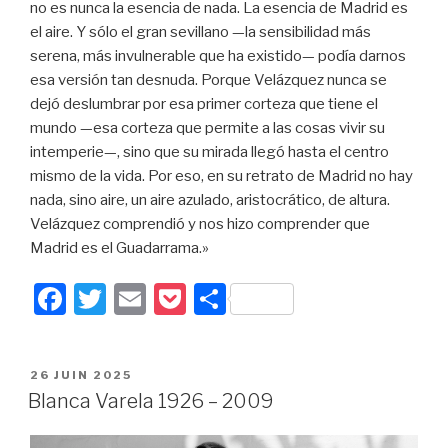
no es nunca la esencia de nada. La esencia de Madrid es
el aire. Y sólo el gran sevillano —la sensibilidad más
serena, más invulnerable que ha existido— podía darnos
esa versión tan desnuda. Porque Velázquez nunca se
dejó deslumbrar por esa primer corteza que tiene el
mundo —esa corteza que permite a las cosas vivir su
intemperie—, sino que su mirada llegó hasta el centro
mismo de la vida. Por eso, en su retrato de Madrid no hay
nada, sino aire, un aire azulado, aristocrático, de altura.
Velázquez comprendió y nos hizo comprender que
Madrid es el Guadarrama.»
F
T
E
P
P
a
wi
m
o
ar
c
tt
ail
c
ta
PUBLIÉ
26 JUIN 2025
e
er
k
g
LE
Blanca Varela 1926 – 2009
b
et
er