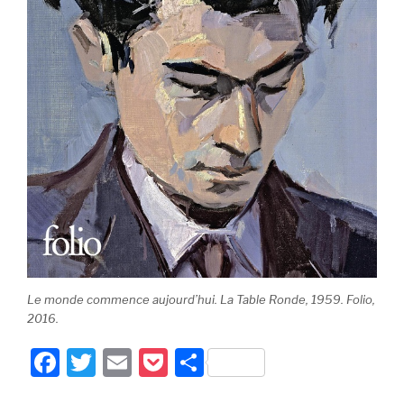
Le monde commence aujourd’hui.
La Table Ronde, 1959. Folio,
2016.
F
T
E
P
P
a
wi
m
o
ar