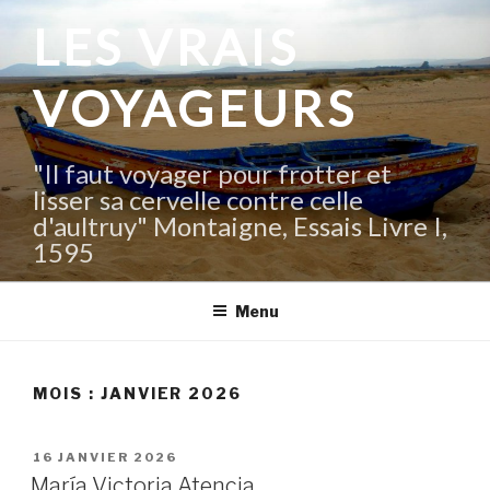
Aller
LES VRAIS
au
contenu
VOYAGEURS
principal
"Il faut voyager pour frotter et
lisser sa cervelle contre celle
d'aultruy" Montaigne, Essais Livre I,
1595
Menu
MOIS :
JANVIER 2026
PUBLIÉ
16 JANVIER 2026
LE
María Victoria Atencia