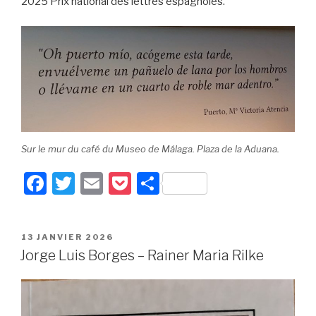
2025 Prix national des lettres espagnoles.
Sur le mur du café du Museo de Málaga. Plaza de la Aduana.
F
T
E
P
P
a
wi
m
o
ar
c
tt
ail
c
ta
PUBLIÉ
13 JANVIER 2026
e
er
k
g
LE
Jorge Luis Borges – Rainer Maria Rilke
b
et
er
o