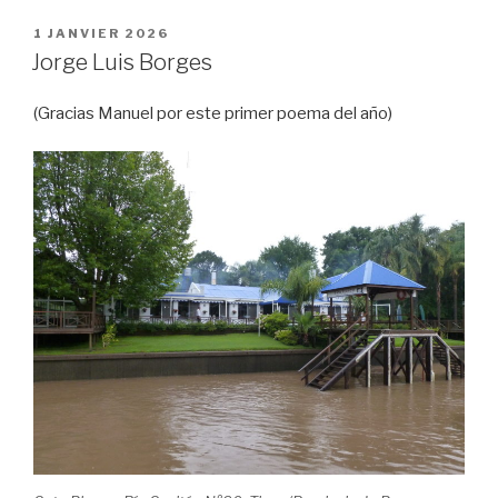
c
tt
ail
c
ta
PUBLIÉ
1 JANVIER 2026
e
er
k
g
LE
Jorge Luis Borges
b
et
er
(Gracias Manuel por este primer poema del año)
o
o
k