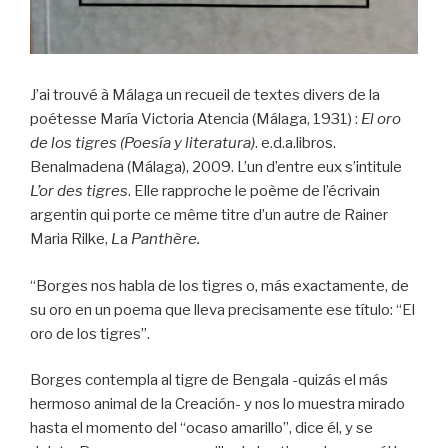
J’ai trouvé à Málaga un recueil de textes divers de la
poétesse María Victoria Atencia (Málaga, 1931) :
El oro
de los tigres (Poesía y literatura)
. e.d.a.libros.
Benalmadena (Málaga), 2009. L’un d’entre eux s’intitule
L’or des tigres
. Elle rapproche le poème de l’écrivain
argentin qui porte ce même titre d’un autre de Rainer
Maria Rilke,
L
a
Panthère.
“Borges nos habla de los tigres o, más exactamente, de
su oro en un poema que lleva precisamente ese título: “El
oro de los tigres”.
Borges contempla al tigre de Bengala -quizás el más
hermoso animal de la Creación- y nos lo muestra mirado
hasta el momento del “ocaso amarillo”, dice él, y se