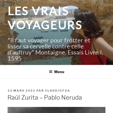
Aller
LES VRAIS
au
contenu
VOYAGEURS
principal
"Il faut voyager pour frotter et
lisser sa cervelle contre celle
d'aultruy" Montaigne, Essais Livre I,
1595
Menu
PUBLIÉ
23 MARS 2021
PAR
CLAUDIOFZA
LE
Raúl Zurita – Pablo Neruda