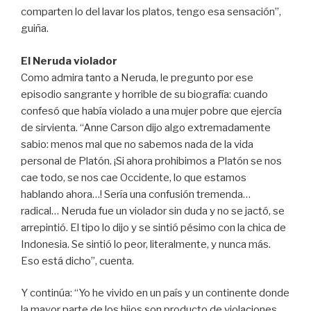
comparten lo del lavar los platos, tengo esa sensación”,
guiña.
El Neruda violador
Como admira tanto a Neruda, le pregunto por ese
episodio sangrante y horrible de su biografía: cuando
confesó que había violado a una mujer pobre que ejercía
de sirvienta. “Anne Carson dijo algo extremadamente
sabio: menos mal que no sabemos nada de la vida
personal de Platón. ¡Si ahora prohibimos a Platón se nos
cae todo, se nos cae Occidente, lo que estamos
hablando ahora…! Sería una confusión tremenda…
radical… Neruda fue un violador sin duda y no se jactó, se
arrepintió. El tipo lo dijo y se sintió pésimo con la chica de
Indonesia. Se sintió lo peor, literalmente, y nunca más.
Eso está dicho”, cuenta.
Y continúa: “Yo he vivido en un país y un continente donde
la mayor parte de los hijos son producto de violaciones.