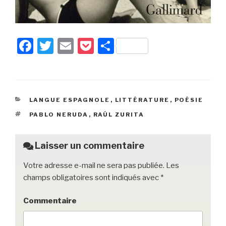
F
T
E
P
P
a
wi
m
o
ar
c
tt
ail
c
ta
e
er
k
g
CATÉGORIES
LANGUE ESPAGNOLE
,
LITTÉRATURE
,
POÉSIE
b
et
er
ÉTIQUETTES
PABLO NERUDA
,
RAÚL ZURITA
o
o
Laisser un commentaire
k
Votre adresse e-mail ne sera pas publiée.
Les
champs obligatoires sont indiqués avec
*
Commentaire