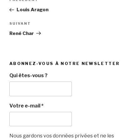
Article
de
précédent
Louis Aragon
l’article
Article
SUIVANT
suivant
René Char
ABONNEZ-VOUS À NOTRE NEWSLETTER
Qui êtes-vous ?
Votre e-mail
*
Nous gardons vos données privées et ne les