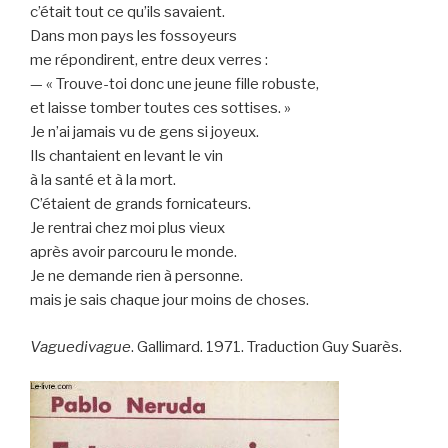
c’était tout ce qu’ils savaient.
Dans mon pays les fossoyeurs
me répondirent, entre deux verres :
— « Trouve-toi donc une jeune fille robuste,
et laisse tomber toutes ces sottises. »
Je n’ai jamais vu de gens si joyeux.
Ils chantaient en levant le vin
à la santé et à la mort.
C’étaient de grands fornicateurs.
Je rentrai chez moi plus vieux
après avoir parcouru le monde.
Je ne demande rien à personne.
mais je sais chaque jour moins de choses.
Vaguedivague
. Gallimard. 1971. Traduction Guy Suarès.