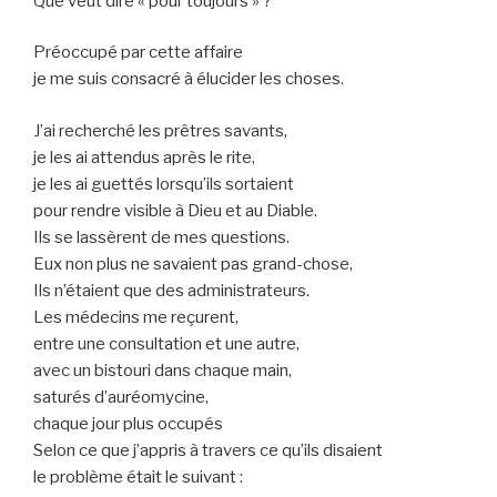
Que veut dire « pour toujours » ?
Préoccupé par cette affaire
je me suis consacré à élucider les choses.
J’ai recherché les prêtres savants,
je les ai attendus après le rite,
je les ai guettés lorsqu’ils sortaient
pour rendre visible à Dieu et au Diable.
Ils se lassèrent de mes questions.
Eux non plus ne savaient pas grand-chose,
Ils n’étaient que des administrateurs.
Les médecins me reçurent,
entre une consultation et une autre,
avec un bistouri dans chaque main,
saturés d’auréomycine,
chaque jour plus occupés
Selon ce que j’appris à travers ce qu’ils disaient
le problème était le suivant :