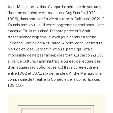
Jean-Marie Laclavetine évoque la mémoire de son ami,
l’homme de théâtre et traducteur Guy Suarès (1932-
1996), dans son livre
La vie des morts
, Gallimard, 2021. ”
J’aurais tant voulu qu’il reste longtemps parmi nous. Il me
manque. Tu l’aurais aimé. D’abord parce qu’il était
d’ascendance hispanique, avait joué et mis en scène
Federico García Lorca et Rafael Alberti, connu et traduit
Neruda et José Bergamín. et puis, parce qu’il était
impossible de ne pas l’aimer, voilà tout. (…) J’ai connu Guy
à France Culture. il administrait le bureau de lecture des
dramatiques radiopĥoniques. (…) Il avait créé et dirigé
entre 1962 et 1971, à la demande d’André Malraux, une
compagnie de théâtre, la Comédie de la Loire.” (pages
109-110)