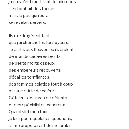
jamais n’est mort tant de microbes
il en tombait des tonnes,
mais le peu qui resta
se révélait pervers.
Ils m’effrayèrent tant
que j’ai cherché les fossoyeurs.
Je partis aux fleuves où ils brûlent
de grands cadavres peints,
de petits morts osseux,
des empereurs recouverts
d’écailles terrifiantes,
des femmes aplaties tout à coup
par une rafale de colère.
C’étaient des rives de défunts
et des spécialistes cendreux.
Quand vint mon tour
je leur posai quelques questions,
ils me proposèrent de me brûler :