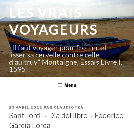
Aller
LES VRAIS
au
contenu
VOYAGEURS
principal
"Il faut voyager pour frotter et
lisser sa cervelle contre celle
d'aultruy" Montaigne, Essais Livre I,
1595
Menu
PUBLIÉ
23 AVRIL 2022
PAR
CLAUDIOFZA
LE
Sant Jordi – Día del libro – Federico
García Lorca