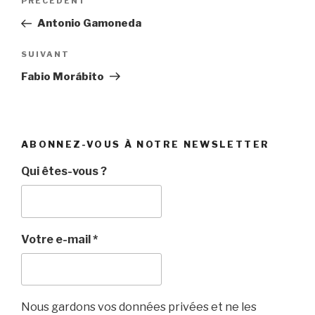
Article
PRÉCÉDENT
de
précédent
Antonio Gamoneda
l’article
Article
SUIVANT
suivant
Fabio Morábito
ABONNEZ-VOUS À NOTRE NEWSLETTER
Qui êtes-vous ?
Votre e-mail
*
Nous gardons vos données privées et ne les