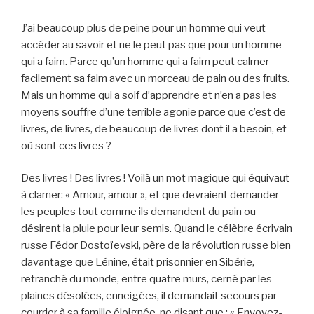
J’ai beaucoup plus de peine pour un homme qui veut
accéder au savoir et ne le peut pas que pour un homme
qui a faim. Parce qu’un homme qui a faim peut calmer
facilement sa faim avec un morceau de pain ou des fruits.
Mais un homme qui a soif d’apprendre et n’en a pas les
moyens souffre d’une terrible agonie parce que c’est de
livres, de livres, de beaucoup de livres dont il a besoin, et
où sont ces livres ?
Des livres ! Des livres ! Voilà un mot magique qui équivaut
à clamer: « Amour, amour », et que devraient demander
les peuples tout comme ils demandent du pain ou
désirent la pluie pour leur semis. Quand le célèbre écrivain
russe Fédor Dostoïevski, père de la révolution russe bien
davantage que Lénine, était prisonnier en Sibérie,
retranché du monde, entre quatre murs, cerné par les
plaines désolées, enneigées, il demandait secours par
courrier à sa famille éloignée, ne disant que : « Envoyez-