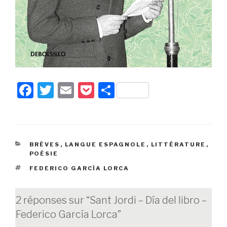
F
T
E
P
P
a
wi
m
o
ar
c
tt
ail
c
ta
e
er
k
g
CATÉGORIES
BRÈVES
,
LANGUE ESPAGNOLE
,
LITTÉRATURE
,
b
et
er
POÉSIE
o
ÉTIQUETTES
FEDERICO GARCÍA LORCA
o
k
2 réponses sur “Sant Jordi – Día del libro –
Federico García Lorca”