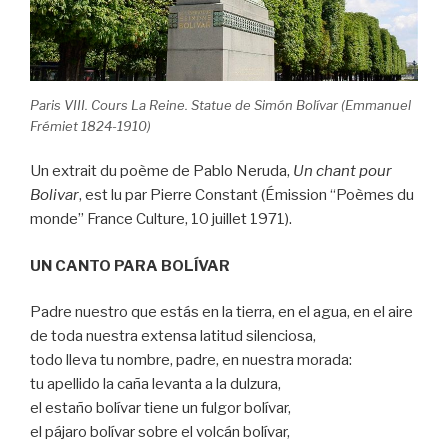
Paris VIII. Cours La Reine. Statue de Simón Bolívar (Emmanuel
Frémiet 1824-1910)
Un extrait du poème de Pablo Neruda,
Un chant pour
Bolivar
, est lu par Pierre Constant (Émission “Poèmes du
monde” France Culture, 10 juillet 1971).
UN CANTO PARA BOLÍVAR
Padre nuestro que estás en la tierra, en el agua, en el aire
de toda nuestra extensa latitud silenciosa,
todo lleva tu nombre, padre, en nuestra morada:
tu apellido la caña levanta a la dulzura,
el estaño bolívar tiene un fulgor bolívar,
el pájaro bolívar sobre el volcán bolívar,