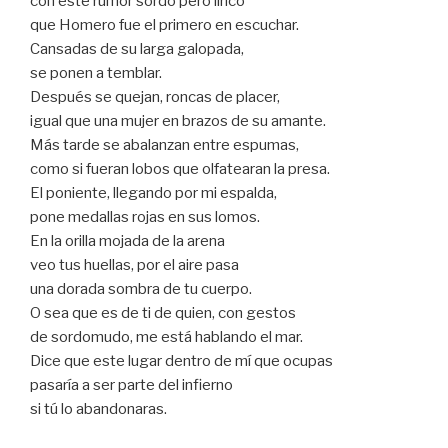
con este rumor sordo pero lírico
que Homero fue el primero en escuchar.
Cansadas de su larga galopada,
se ponen a temblar.
Después se quejan, roncas de placer,
igual que una mujer en brazos de su amante.
Más tarde se abalanzan entre espumas,
como si fueran lobos que olfatearan la presa.
El poniente, llegando por mi espalda,
pone medallas rojas en sus lomos.
En la orilla mojada de la arena
veo tus huellas, por el aire pasa
una dorada sombra de tu cuerpo.
O sea que es de ti de quien, con gestos
de sordomudo, me está hablando el mar.
Dice que este lugar dentro de mí que ocupas
pasaría a ser parte del infierno
si tú lo abandonaras.