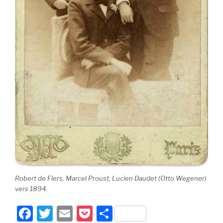
Robert de Flers, Marcel Proust, Lucien Daudet (Otto Wegener)
vers 1894.
F
T
E
P
P