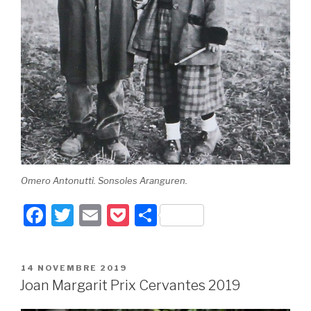
Omero Antonutti. Sonsoles Aranguren.
F
T
E
P
P
a
wi
m
o
ar
c
tt
ail
c
ta
PUBLIÉ
14 NOVEMBRE 2019
e
er
k
g
LE
Joan Margarit Prix Cervantes 2019
b
et
er