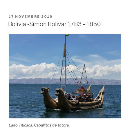
a
wi
m
o
ar
c
tt
ail
c
ta
PUBLIÉ
17 NOVEMBRE 2019
e
er
k
g
LE
Bolivia -Simón Bolívar 1783 – 1830
b
et
er
o
o
k
Lago Titicaca. Caballitos de totora.