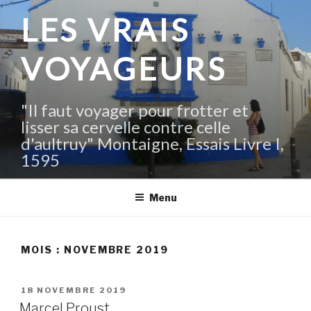
Aller
LES VRAIS
au
contenu
VOYAGEURS
principal
"Il faut voyager pour frotter et
lisser sa cervelle contre celle
d'aultruy" Montaigne, Essais Livre I,
1595
Menu
MOIS :
NOVEMBRE 2019
PUBLIÉ
18 NOVEMBRE 2019
LE
Marcel Proust