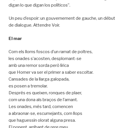
digan lo que digan los políticos”.
Un peu d’espoir: un gouvernement de gauche, un début
de dialogue. Attendre Voir.
El mar
Com els lloms foscos d’un ramat de poltres,
les onades s’acosten, desplomant-se
amb una remor sorda però lírica
que Homer va ser el primer a saber escoltar.
Cansades de la llarga galopada,
es posen a tremolar.
Després es queixen, ronques de plaer,
com una dona als braços de l’amant.
Les onades, més tard, comencen
a abraonar-se, escumejants, com llops
que haguessin olorat alguna presa.
El ponent, arribant de rere meu,