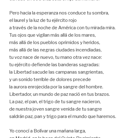
Pero hacia la esperanza nos conduce tu sombra,
el laurel y la luz de tu ejército rojo
a través de la noche de América con tu mirada mira.
Tus ojos que vigilan más allá de los mares,
más allá de los pueblos oprimidos y heridos,
más allá de las negras ciudades incendiadas,
tu voz nace de nuevo, tu mano otra vez nace:
tu ejército defiende las banderas sagradas:
la Libertad sacude las campanas sangrientas,
y un sonido terrible de dolores precede
la aurora enrojecida por la sangre del hombre.
Libertador, un mundo de paz nació en tus brazos.
La paz, el pan, el trigo de tu sangre nacieron,
de nuestra joven sangre venida de tu sangre
saldrán paz, pan y trigo para el mundo que haremos.
Yo conocí a Bolívar una mañana larga,