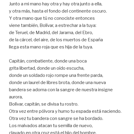
Junto a mi mano hay otra y hay otra junto a ella,
y otra más, hasta el fondo del continente oscuro.
Y otra mano que tú no conociste entonces
viene también, Bolívar, a estrechar a la tuya:
de Teruel, de Madrid, del Jarama, del Ebro,
de la cárcel, del aire, de los muertos de España
llega esta mano roja que es hija de la tuya.
Capitán, combatiente, donde una boca
grita libertad, donde un oído escucha,
donde un soldado rojo rompe una frente parda,
donde un laurel de libres brota, donde una nueva
bandera se adorna con la sangre de nuestra insigne
aurora,
Bolívar, capitán, se divisa tu rostro.
Otra vez entre pólvora y humo tu espada está naciendo.
Otra vez tu bandera con sangre se ha bordado.
Los malvados atacan tu semilla de nuevo,
clavado en otra cruz está el hijo del hombre.