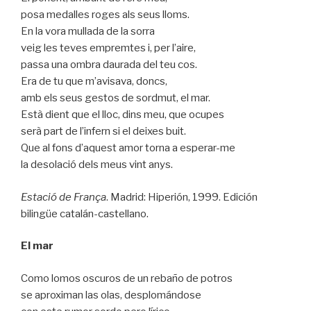
posa medalles roges als seus lloms.
En la vora mullada de la sorra
veig les teves empremtes i, per l’aire,
passa una ombra daurada del teu cos.
Era de tu que m’avisava, doncs,
amb els seus gestos de sordmut, el mar.
Està dient que el lloc, dins meu, que ocupes
serà part de l’infern si el deixes buit.
Que al fons d’aquest amor torna a esperar-me
la desolació dels meus vint anys.
Estació de França
. Madrid: Hiperión, 1999. Edición
bilingüe catalán-castellano.
El mar
Como lomos oscuros de un rebaño de potros
se aproximan las olas, desplomándose