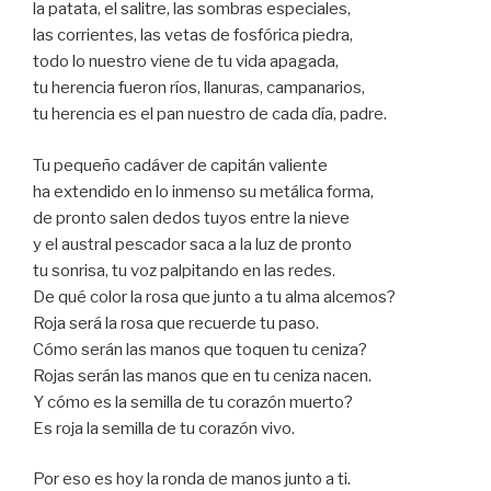
la patata, el salitre, las sombras especiales,
las corrientes, las vetas de fosfórica piedra,
todo lo nuestro viene de tu vida apagada,
tu herencia fueron ríos, llanuras, campanarios,
tu herencia es el pan nuestro de cada día, padre.
Tu pequeño cadáver de capitán valiente
ha extendido en lo inmenso su metálica forma,
de pronto salen dedos tuyos entre la nieve
y el austral pescador saca a la luz de pronto
tu sonrisa, tu voz palpitando en las redes.
De qué color la rosa que junto a tu alma alcemos?
Roja será la rosa que recuerde tu paso.
Cómo serán las manos que toquen tu ceniza?
Rojas serán las manos que en tu ceniza nacen.
Y cómo es la semilla de tu corazón muerto?
Es roja la semilla de tu corazón vivo.
Por eso es hoy la ronda de manos junto a ti.