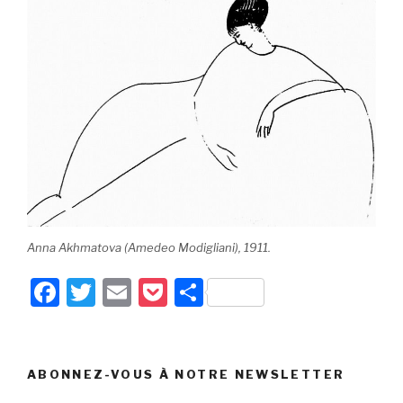
Anna Akhmatova (Amedeo Modigliani), 1911.
F
T
E
P
P
a
wi
m
o
ar
c
tt
ail
c
ta
e
er
k
g
ABONNEZ-VOUS À NOTRE NEWSLETTER