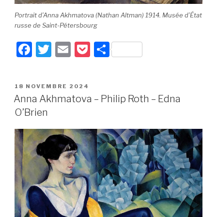
Portrait d’Anna Akhmatova (Nathan Altman) 1914. Musée d’État
russe de Saint-Pétersbourg
F
T
E
P
P
a
wi
m
o
ar
c
tt
ail
c
ta
PUBLIÉ
18 NOVEMBRE 2024
e
er
k
g
LE
Anna Akhmatova – Philip Roth – Edna
b
et
er
O’Brien
o
o
k