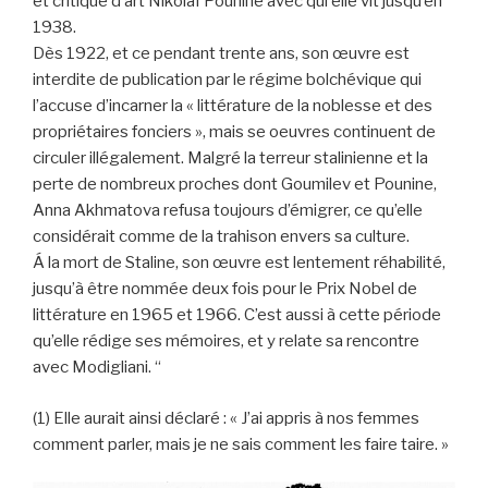
et critique d’art Nikolaï Pounine avec qui elle vit jusqu’en
1938.
Dès 1922, et ce pendant trente ans, son œuvre est
interdite de publication par le régime bolchévique qui
l’accuse d’incarner la « littérature de la noblesse et des
propriétaires fonciers », mais se oeuvres continuent de
circuler illégalement. Malgré la terreur stalinienne et la
perte de nombreux proches dont Goumilev et Pounine,
Anna Akhmatova refusa toujours d’émigrer, ce qu’elle
considérait comme de la trahison envers sa culture.
Á la mort de Staline, son œuvre est lentement réhabilité,
jusqu’à être nommée deux fois pour le Prix Nobel de
littérature en 1965 et 1966. C’est aussi à cette période
qu’elle rédige ses mémoires, et y relate sa rencontre
avec Modigliani. “
(1) Elle aurait ainsi déclaré : « J’ai appris à nos femmes
comment parler, mais je ne sais comment les faire taire. »