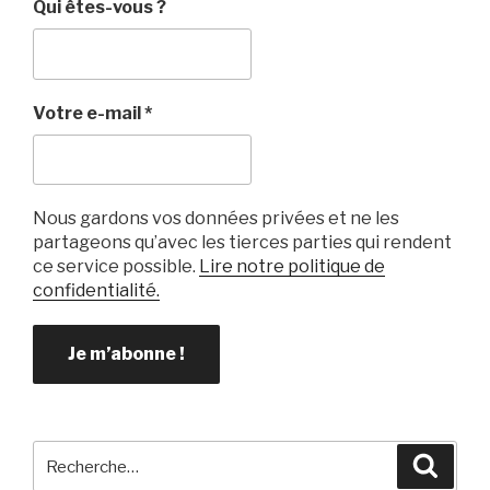
b
et
er
Qui êtes-vous ?
o
o
k
Votre e-mail
*
Nous gardons vos données privées et ne les
partageons qu’avec les tierces parties qui rendent
ce service possible.
Lire notre politique de
confidentialité.
Recherche
Reche
pour