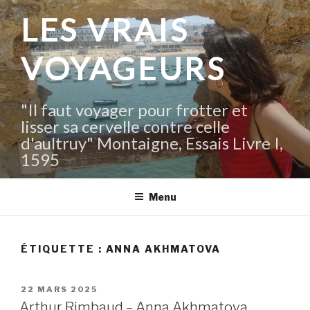
Aller
LES VRAIS
au
contenu
VOYAGEURS
principal
"Il faut voyager pour frotter et
lisser sa cervelle contre celle
d'aultruy" Montaigne, Essais Livre I,
1595
Menu
ÉTIQUETTE :
ANNA AKHMATOVA
PUBLIÉ
22 MARS 2025
LE
Arthur Rimbaud – Anna Akhmatova