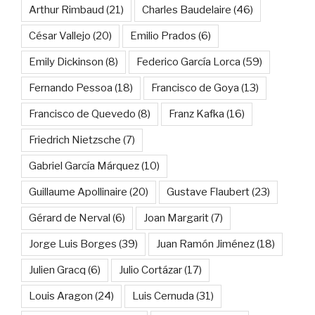
Arthur Rimbaud
(21)
Charles Baudelaire
(46)
César Vallejo
(20)
Emilio Prados
(6)
Emily Dickinson
(8)
Federico García Lorca
(59)
Fernando Pessoa
(18)
Francisco de Goya
(13)
Francisco de Quevedo
(8)
Franz Kafka
(16)
Friedrich Nietzsche
(7)
Gabriel García Márquez
(10)
Guillaume Apollinaire
(20)
Gustave Flaubert
(23)
Gérard de Nerval
(6)
Joan Margarit
(7)
Jorge Luis Borges
(39)
Juan Ramón Jiménez
(18)
Julien Gracq
(6)
Julio Cortázar
(17)
Louis Aragon
(24)
Luis Cernuda
(31)