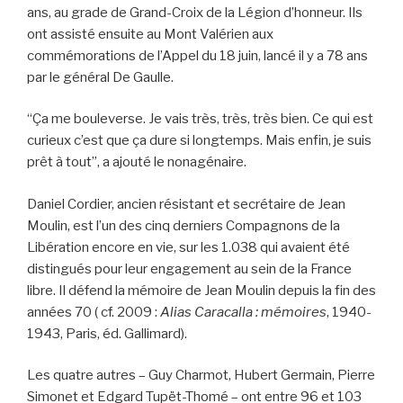
o
ans, au grade de Grand-Croix de la Légion d’honneur. Ils
o
ont assisté ensuite au Mont Valérien aux
k
commémorations de l’Appel du 18 juin, lancé il y a 78 ans
par le général De Gaulle.
“Ça me bouleverse. Je vais très, très, très bien. Ce qui est
curieux c’est que ça dure si longtemps. Mais enfin, je suis
prêt à tout”, a ajouté le nonagénaire.
Daniel Cordier, ancien résistant et secrétaire de Jean
Moulin, est l’un des cinq derniers Compagnons de la
Libération encore en vie, sur les 1.038 qui avaient été
distingués pour leur engagement au sein de la France
libre. Il défend la mémoire de Jean Moulin depuis la fin des
années 70 ( cf. 2009 :
Alias Caracalla : mémoires
, 1940-
1943, Paris, éd. Gallimard).
Les quatre autres – Guy Charmot, Hubert Germain, Pierre
Simonet et Edgard Tupët-Thomé – ont entre 96 et 103