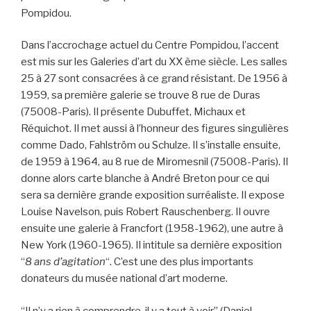
Pompidou.
Dans l’accrochage actuel du Centre Pompidou, l’accent
est mis sur les Galeries d’art du XX ème siècle. Les salles
25 à 27 sont consacrées à ce grand résistant. De 1956 à
1959, sa première galerie se trouve 8 rue de Duras
(75008-Paris). Il présente Dubuffet, Michaux et
Réquichot. Il met aussi à l’honneur des figures singulières
comme Dado, Fahlström ou Schulze. Il s’installe ensuite,
de 1959 à 1964, au 8 rue de Miromesnil (75008-Paris). Il
donne alors carte blanche à André Breton pour ce qui
sera sa dernière grande exposition surréaliste. Il expose
Louise Navelson, puis Robert Rauschenberg. Il ouvre
ensuite une galerie à Francfort (1958-1962), une autre à
New York (1960-1965). Il intitule sa dernière exposition
“
8 ans d’agitation
“. C’est une des plus importants
donateurs du musée national d’art moderne.
“Il n’y a rien à comprendre, il y a tout à voir” (Daniel