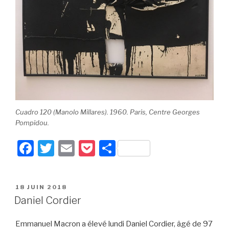
Cuadro 120 (Manolo Millares). 1960. Paris, Centre Georges
Pompidou.
F
T
E
P
P
a
wi
m
o
ar
c
tt
ail
c
ta
PUBLIÉ
18 JUIN 2018
e
er
k
g
LE
Daniel Cordier
b
et
er
Emmanuel Macron a élevé lundi Daniel Cordier, âgé de 97