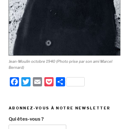
Jean-Moulin octobre 1940 (Photo prise par son ami Marcel
Bernard)
F
T
E
P
P
a
wi
m
o
ar
c
tt
ail
c
ta
e
er
k
g
ABONNEZ-VOUS À NOTRE NEWSLETTER
b
et
er
Qui êtes-vous ?
o