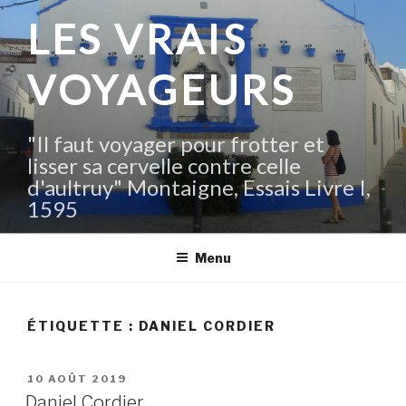
Aller
LES VRAIS
au
contenu
VOYAGEURS
principal
"Il faut voyager pour frotter et
lisser sa cervelle contre celle
d'aultruy" Montaigne, Essais Livre I,
1595
Menu
ÉTIQUETTE :
DANIEL CORDIER
PUBLIÉ
10 AOÛT 2019
LE
Daniel Cordier