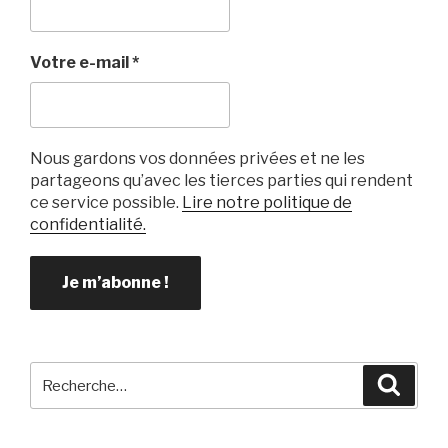
o
k
Votre e-mail
*
Nous gardons vos données privées et ne les
partageons qu’avec les tierces parties qui rendent
ce service possible.
Lire notre politique de
confidentialité.
Recherche
Reche
pour
: