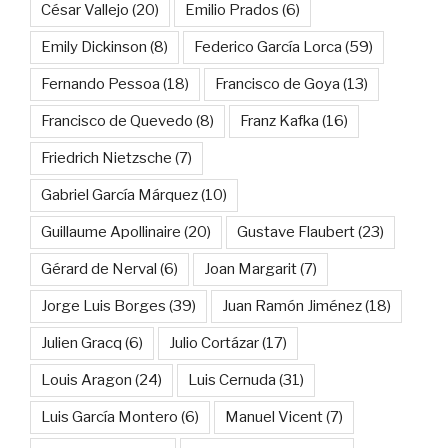
César Vallejo
(20)
Emilio Prados
(6)
Emily Dickinson
(8)
Federico García Lorca
(59)
Fernando Pessoa
(18)
Francisco de Goya
(13)
Francisco de Quevedo
(8)
Franz Kafka
(16)
Friedrich Nietzsche
(7)
Gabriel García Márquez
(10)
Guillaume Apollinaire
(20)
Gustave Flaubert
(23)
Gérard de Nerval
(6)
Joan Margarit
(7)
Jorge Luis Borges
(39)
Juan Ramón Jiménez
(18)
Julien Gracq
(6)
Julio Cortázar
(17)
Louis Aragon
(24)
Luis Cernuda
(31)
Luis García Montero
(6)
Manuel Vicent
(7)