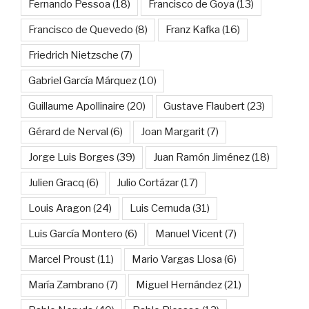
Fernando Pessoa
(18)
Francisco de Goya
(13)
Francisco de Quevedo
(8)
Franz Kafka
(16)
Friedrich Nietzsche
(7)
Gabriel García Márquez
(10)
Guillaume Apollinaire
(20)
Gustave Flaubert
(23)
Gérard de Nerval
(6)
Joan Margarit
(7)
Jorge Luis Borges
(39)
Juan Ramón Jiménez
(18)
Julien Gracq
(6)
Julio Cortázar
(17)
Louis Aragon
(24)
Luis Cernuda
(31)
Luis García Montero
(6)
Manuel Vicent
(7)
Marcel Proust
(11)
Mario Vargas Llosa
(6)
María Zambrano
(7)
Miguel Hernández
(21)