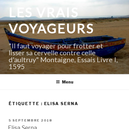
Aller
LES VRAIS
au
contenu
VOYAGEURS
principal
"Il faut voyager pour frotter et
lisser sa cervelle contre celle
d'aultruy" Montaigne, Essais Livre I,
1595
Menu
ÉTIQUETTE :
ELISA SERNA
PUBLIÉ
5 SEPTEMBRE 2018
LE
Elisa Serna