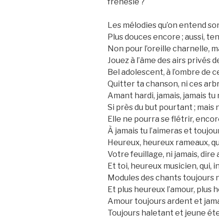
frénésie ?
Les mélodies qu’on entend son
Plus douces encore ; aussi, te
Non pour l’oreille charnelle, m
Jouez à l’âme des airs privés de
Bel adolescent, à l’ombre de ce
Quitter ta chanson, ni ces arb
Amant hardi, jamais, jamais tu 
Si près du but pourtant ; mais n
Elle ne pourra se flétrir, enc
À jamais tu l’aimeras et toujour
Heureux, heureux rameaux, qu
Votre feuillage, ni jamais, dire
Et toi, heureux musicien, qui, i
Modules des chants toujours 
Et plus heureux l’amour, plus he
Amour toujours ardent et jama
Toujours haletant et jeune ét