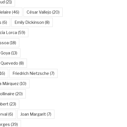
aud
(21)
elaire
(46)
César Vallejo
(20)
s
(6)
Emily Dickinson
(8)
cía Lorca
(59)
ssoa
(18)
 Goya
(13)
e Quevedo
(8)
16)
Friedrich Nietzsche
(7)
ía Márquez
(10)
llinaire
(20)
ubert
(23)
rval
(6)
Joan Margarit
(7)
orges
(39)