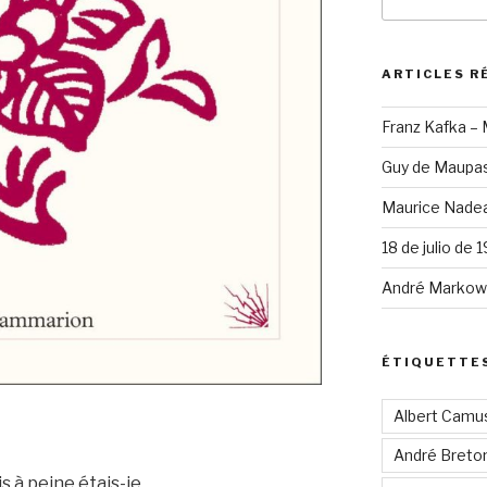
pour
:
ARTICLES R
Franz Kafka –
Guy de Maupas
Maurice Nadea
18 de julio de 
André Markowi
ÉTIQUETTE
Albert Camu
André Breto
s à peine étais-je