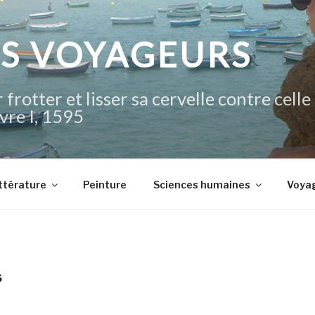
IS VOYAGEURS
 frotter et lisser sa cervelle contre celle
vre I, 1595
ttérature
Peinture
Sciences humaines
Voya
S