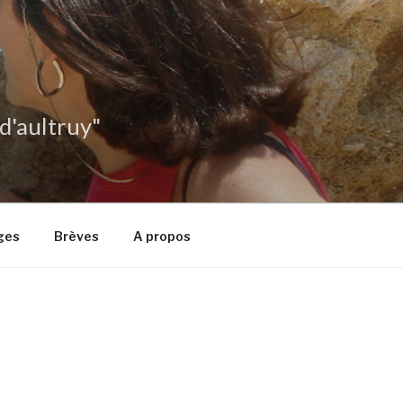
 d'aultruy"
ges
Brèves
A propos