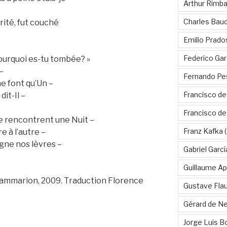
Arthur Rimb
Charles Baud
rité, fut couché
Emilio Prado
Federico Gar
urquoi es-tu tombée? »
 –
Fernando Pe
ne font qu’Un –
Francisco de
it-Il –
Francisco d
 se rencontrent une Nuit –
Franz Kafka
(
 à l’autre –
igne nos lèvres –
Gabriel Garc
Guillaume Apo
Flammarion, 2009. Traduction Florence
Gustave Fla
Gérard de Ne
Jorge Luis B