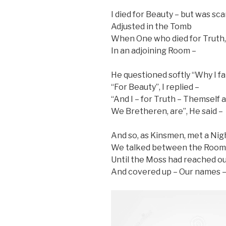
I died for Beauty – but was sc
Adjusted in the Tomb
When One who died for Truth,
In an adjoining Room –
He questioned softly “Why I fa
“For Beauty”, I replied –
“And I – for Truth – Themself 
We Bretheren, are”, He said –
And so, as Kinsmen, met a Nig
We talked between the Room
Until the Moss had reached our
And covered up – Our names 