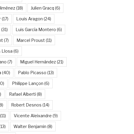
Jiménez
(18)
Julien Gracq
(6)
r
(17)
Louis Aragon
(24)
a
(31)
Luis García Montero
(6)
nt
(7)
Marcel Proust
(11)
 Llosa
(6)
ano
(7)
Miguel Hernández
(21)
a
(40)
Pablo Picasso
(13)
10)
Philippe Lançon
(6)
)
Rafael Alberti
(8)
8)
Robert Desnos
(14)
(11)
Vicente Aleixandre
(9)
13)
Walter Benjamin
(8)