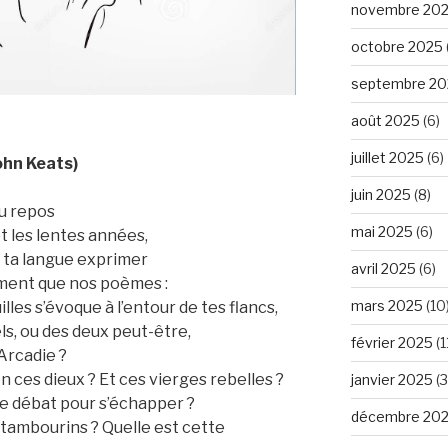
novembre 20
octobre 2025
septembre 20
août 2025
(6)
juillet 2025
(6)
ohn Keats)
juin 2025
(8)
du repos
mai 2025
(6)
et les lentes années,
n ta langue exprimer
avril 2025
(6)
vement que nos poèmes :
mars 2025
(10
les s’évoque à l’entour de tes flancs,
s, ou des deux peut-être,
février 2025
(1
Arcadie ?
 ces dieux ? Et ces vierges rebelles ?
janvier 2025
(3
 se débat pour s’échapper ?
décembre 20
 tambourins ? Quelle est cette