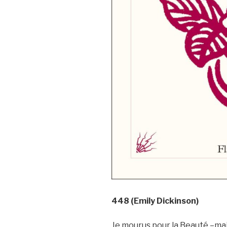
448
(Emily Dickinson)
Je mourus pour la Beauté –mai