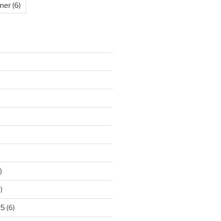
kner
(6)
)
)
25
(6)