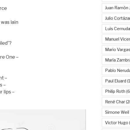
Juan Ramón 
arce
Julio Cortáza
 was lain
Luis Cernud
Manuel Vice
iled”?
Mario Vargas
are One –
María Zambr
Pablo Nerud
ht –
Paul Eluard
(
s –
Philip Roth
(6
 lips –
–
René Char
(2
Simone Weil
Victor Hugo
(