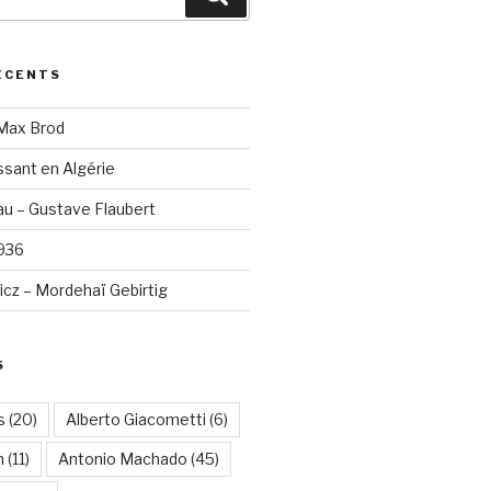
ÉCENTS
 Max Brod
sant en Algérie
u – Gustave Flaubert
1936
cz – Mordehaï Gebirtig
S
s
(20)
Alberto Giacometti
(6)
n
(11)
Antonio Machado
(45)