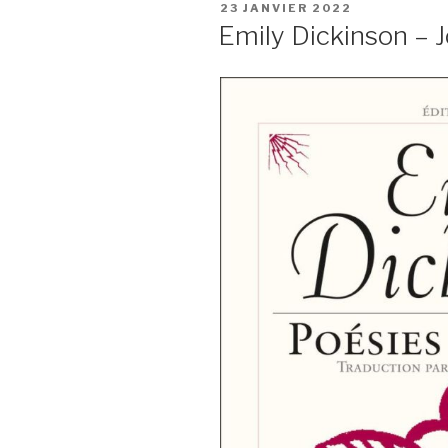
PUBLIÉ
23 JANVIER 2022
LE
Emily Dickinson – 