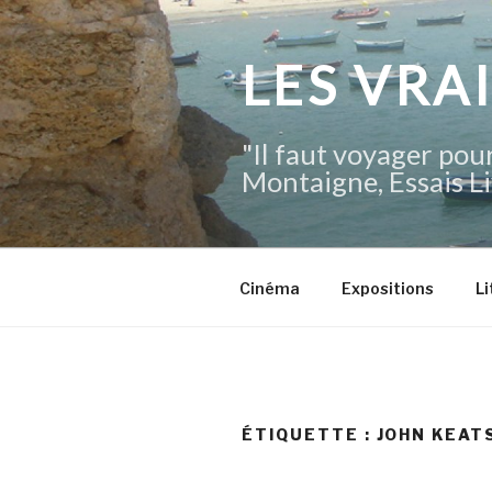
Aller
au
contenu
LES VRA
principal
"Il faut voyager pour
Montaigne, Essais Li
Cinéma
Expositions
Li
ÉTIQUETTE :
JOHN KEAT