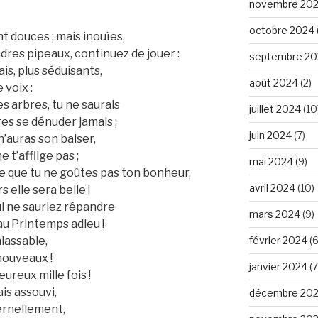
novembre 20
octobre 2024
t douces ; mais inouïes,
ndres pipeaux, continuez de jouer :
septembre 20
ais, plus séduisants,
août 2024
(2)
 voix :
s arbres, tu ne saurais
juillet 2024
(10
res se dénuder jamais ;
juin 2024
(7)
n’auras son baiser,
e t’afflige pas ;
mai 2024
(9)
ore que tu ne goûtes pas ton bonheur,
avril 2024
(10)
s elle sera belle !
i ne sauriez répandre
mars 2024
(9)
 au Printemps adieu !
février 2024
(6
nlassable,
nouveaux !
janvier 2024
(7
ureux mille fois !
is assouvi,
décembre 20
ernellement,