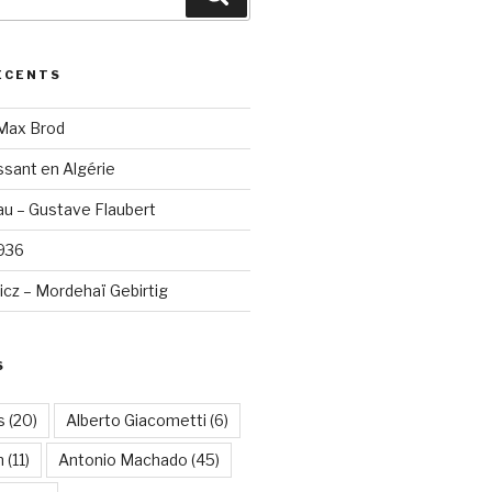
ÉCENTS
 Max Brod
sant en Algérie
u – Gustave Flaubert
1936
cz – Mordehaï Gebirtig
S
s
(20)
Alberto Giacometti
(6)
n
(11)
Antonio Machado
(45)