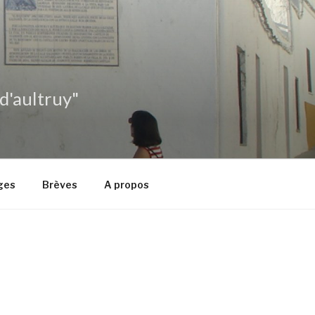
 d'aultruy"
ges
Brèves
A propos