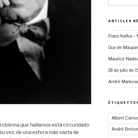
pour
:
ARTICLES R
Franz Kafka –
Guy de Maupas
Maurice Nadea
18 de julio de 
André Markowi
ÉTIQUETTE
Albert Camu
problema que hallamos está circundado
André Breto
 su vez, de una esfera más vasta de