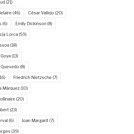
aud
(21)
elaire
(46)
César Vallejo
(20)
s
(6)
Emily Dickinson
(8)
cía Lorca
(59)
ssoa
(18)
 Goya
(13)
e Quevedo
(8)
16)
Friedrich Nietzsche
(7)
ía Márquez
(10)
llinaire
(20)
ubert
(23)
rval
(6)
Joan Margarit
(7)
orges
(39)