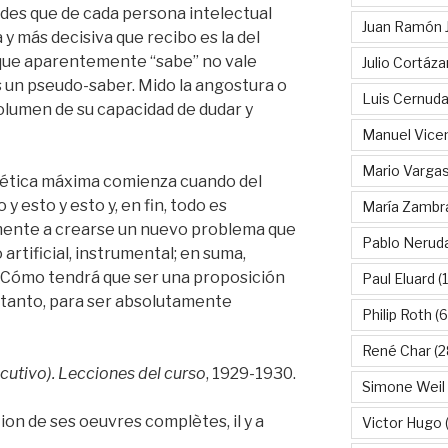
edes que de cada persona intelectual
Juan Ramón 
 y más decisiva que recibo es la del
o que aparentemente “sabe” no vale
Julio Cortáza
s un pseudo-saber. Mido la angostura o
Luis Cernud
volumen de su capacidad de dudar y
Manuel Vice
Mario Vargas
orética máxima comienza cuando del
 esto y esto y, en fin, todo es
María Zambr
mente a crearse un nuevo problema que
Pablo Nerud
artificial, instrumental; en suma,
 ¿Cómo tendrá que ser una proposición
Paul Eluard
(
 tanto, para ser absolutamente
Philip Roth
(6
René Char
(2
ecutivo). Lecciones del curso
, 1929-1930.
Simone Weil
ion de ses oeuvres complètes, il y a
Victor Hugo
(