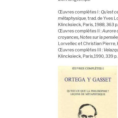
Œuvres complètes I :
Qu’est c
métaphysique
, trad. de Yves L
Klincksieck, Paris, 1988, 363 p
Œuvres complètes II :
Aurore d
croyances, Notes sur la pensée, 
Lorvellec et Christian Pierre, 
Œuvres complètes III :
Velazq
Klincksieck, Paris,1990, 339 p.