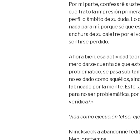
Por mi parte, confesaré a ust
que trato la impresión primera
perfil o ámbito de su duda. L
nada para mí, porque sé que e
anchura de su caletre por el 
sentirse perdido.
Ahora bien, esa actividad te
mero darse cuenta de que esto y
problemático, se pasa súbita
no es dado como aquéllos, sino 
fabricado por la mente. Éste:
para no ser problemática, por
verídica?.»
Vida como ejecución (el ser ej
Klincksieck a abandonné l’édit
bien longtemps.