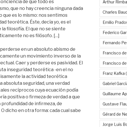
 conciencia de que todo es
Arthur Rimb
mismo, que no hay creencia ninguna dada
Charles Baud
lo que es lo mismo: nos sentimos
ad teorética. Éste, decía yo, es el
Emilio Prado
la filosofía. El que no se siente
Federico Gar
camente no es filósofo. […]
Fernando Pe
 perderse en un absoluto abismo de
Francisco de
camente un movimiento inverso de la
ectual. Caer y perderse es pasividad. El
Francisco d
ta inseguridad teorética -en el no
Franz Kafka
(
cisamente la actividad teorética
una absoluta seguridad, una verdad
Gabriel Garc
ales recíprocos cuya ecuación podía
Guillaume Apo
eoría positiva o firmeza de verdad a que
a profundidad de infirmeza, de
Gustave Fla
 O dicho en otra forma: cada cual sabe
Gérard de Ne
Jorge Luis B