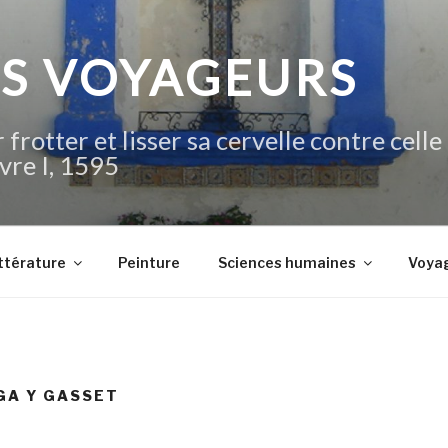
IS VOYAGEURS
 frotter et lisser sa cervelle contre celle
vre I, 1595
ttérature
Peinture
Sciences humaines
Voya
GA Y GASSET