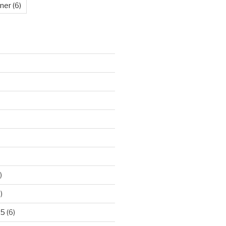
kner
(6)
)
)
25
(6)