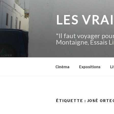
Aller
au
contenu
LES VRA
principal
"Il faut voyager pour
Montaigne, Essais Li
Cinéma
Expositions
Li
ÉTIQUETTE :
JOSÉ ORTE