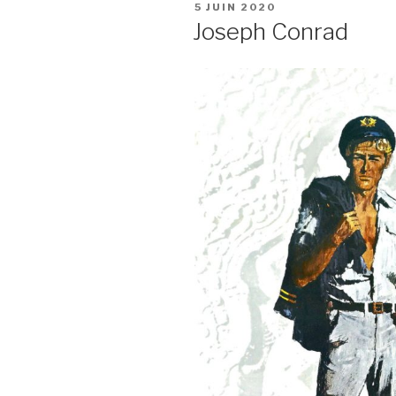
PUBLIÉ
5 JUIN 2020
LE
Joseph Conrad