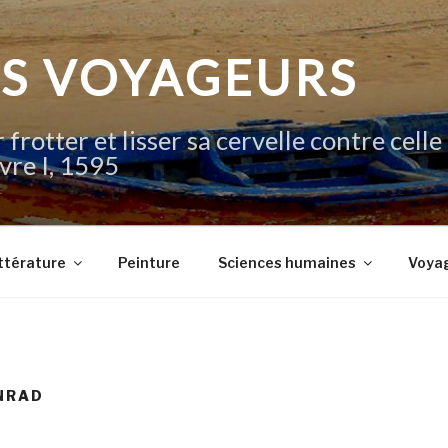
IS VOYAGEURS
 frotter et lisser sa cervelle contre celle
vre I, 1595
ttérature
Peinture
Sciences humaines
Voya
NRAD