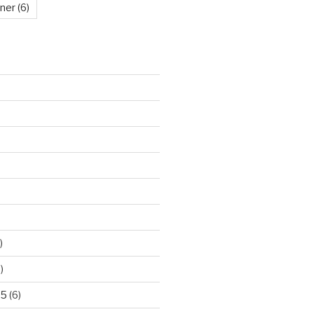
kner
(6)
)
)
25
(6)