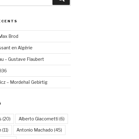
ÉCENTS
 Max Brod
sant en Algérie
u – Gustave Flaubert
1936
cz – Mordehaï Gebirtig
S
s
(20)
Alberto Giacometti
(6)
n
(11)
Antonio Machado
(45)