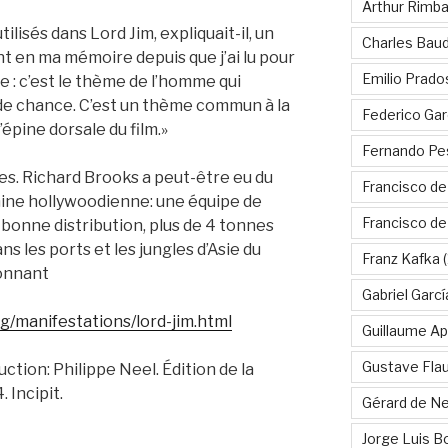
Arthur Rimb
ilisés dans Lord Jim, expliquait-il, un
Charles Baud
t en ma mémoire depuis que j’ai lu pour
Emilio Prado
ée : c’est le thème de l’homme qui
e chance. C’est un thème commun à la
Federico Gar
’épine dorsale du film.»
Fernando Pe
es. Richard Brooks a peut-être eu du
Francisco de
hine hollywoodienne: une équipe de
Francisco d
 bonne distribution, plus de 4 tonnes
 les ports et les jungles d’Asie du
Franz Kafka
(
sionnant
Gabriel Garc
rg/manifestations/lord-jim.html
Guillaume Apo
Gustave Fla
uction: Philippe Neel. Édition de la
 Incipit.
Gérard de Ne
Jorge Luis B