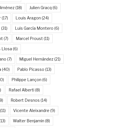
Jiménez
(18)
Julien Gracq
(6)
r
(17)
Louis Aragon
(24)
a
(31)
Luis García Montero
(6)
nt
(7)
Marcel Proust
(11)
 Llosa
(6)
ano
(7)
Miguel Hernández
(21)
a
(40)
Pablo Picasso
(13)
10)
Philippe Lançon
(6)
)
Rafael Alberti
(8)
8)
Robert Desnos
(14)
(11)
Vicente Aleixandre
(9)
13)
Walter Benjamin
(8)