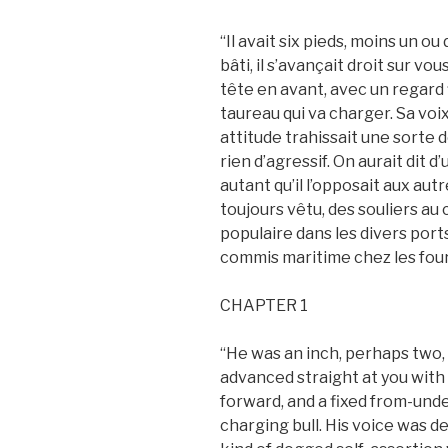
“Il avait six pieds, moins un 
bâti, il s’avançait droit sur v
tête en avant, avec un regard
taureau qui va charger. Sa voix
attitude trahissait une sorte 
rien d’agressif. On aurait dit d
autant qu’il l’opposait aux au
toujours vêtu, des souliers au 
populaire dans les divers ports
commis maritime chez les four
CHAPTER 1
“He was an inch, perhaps two, u
advanced straight at you with 
forward, and a fixed from-und
charging bull. His voice was d