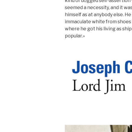
kind of dogged self-assertion 
seemed a necessity, and it wa
himself as at anybody else. He
immaculate white from shoes t
where he got his living as shi
popular.»