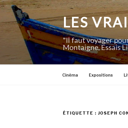
Aller
au
contenu
LES VRA
principal
"Il faut voyager pour
Montaigne, Essais Li
Cinéma
Expositions
Li
ÉTIQUETTE :
JOSEPH CO