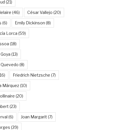
aud
(21)
elaire
(46)
César Vallejo
(20)
s
(6)
Emily Dickinson
(8)
cía Lorca
(59)
ssoa
(18)
 Goya
(13)
e Quevedo
(8)
16)
Friedrich Nietzsche
(7)
ía Márquez
(10)
llinaire
(20)
ubert
(23)
rval
(6)
Joan Margarit
(7)
orges
(39)