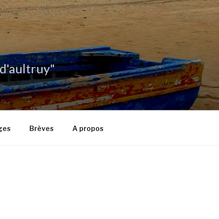
 d'aultruy"
ges
Brèves
A propos