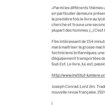
«Parmi les différents thèmes ut
en particulier demeure présen
la première fois le livre au lyc
cherche et trouve une second
plupart des hommes. (…) C’est l
Film intéressant de 154 minut
mal à maîtriser la grosse mac
techniciens britanniques, une
d’équipement transportées dans
Sud-Est. Le livre, lui, est, pas
http://www.institut-lumiere.o
Joseph Conrad.
Lord Jim. T
rad
nouvelle revue française. 1924.
I