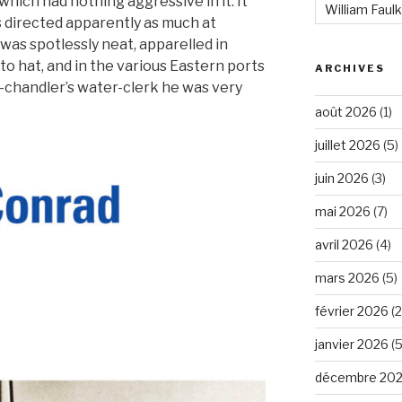
which had nothing aggressive in it. It
William Faul
s directed apparently as much at
 was spotlessly neat, apparelled in
o hat, and in the various Eastern ports
ARCHIVES
p-chandler’s water-clerk he was very
août 2026
(1)
juillet 2026
(5)
juin 2026
(3)
mai 2026
(7)
avril 2026
(4)
mars 2026
(5)
février 2026
(2
janvier 2026
(5
décembre 20