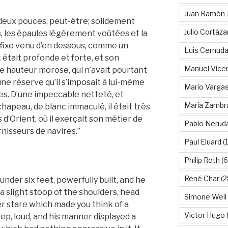
Juan Ramón 
ou deux pouces, peut-être; solidement
Julio Cortáza
ous, les épaules légèrement voûtées et la
 fixe venu d’en dessous, comme un
Luis Cernud
 était profonde et forte, et son
Manuel Vice
de hauteur morose, qui n’avait pourtant
’une réserve qu’il s’imposait à lui-même
Mario Vargas
tres. D’une impeccable netteté, et
María Zambr
chapeau, de blanc immaculé, il était très
 d’Orient, où il exerçait son métier de
Pablo Nerud
nisseurs de navires.”
Paul Eluard
(
Philip Roth
(6
René Char
(2
nder six feet, powerfully built, and he
a slight stoop of the shoulders, head
Simone Weil
er stare which made you think of a
Victor Hugo
(
eep, loud, and his manner displayed a