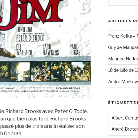
pour
:
ARTICLES R
Franz Kafka –
Guy de Maupas
Maurice Nadea
18 de julio de 
André Markowi
ÉTIQUETTE
e Richard Brooks avec Peter O’Toole.
Albert Camu
roman que bien plus tard. Richard Brooks
passé plus de trois ans à réaliser son
André Breto
h Conrad.