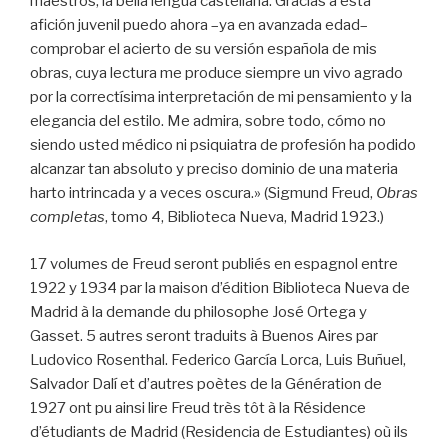
maestros, la bella lengua castellana. Gracias a esta
afición juvenil puedo ahora –ya en avanzada edad–
comprobar el acierto de su versión española de mis
obras, cuya lectura me produce siempre un vivo agrado
por la correctísima interpretación de mi pensamiento y la
elegancia del estilo. Me admira, sobre todo, cómo no
siendo usted médico ni psiquiatra de profesión ha podido
alcanzar tan absoluto y preciso dominio de una materia
harto intrincada y a veces oscura.» (Sigmund Freud,
Obras
completas
, tomo 4, Biblioteca Nueva, Madrid 1923.)
17 volumes de Freud seront publiés en espagnol entre
1922 y 1934 par la maison d’édition Biblioteca Nueva de
Madrid à la demande du philosophe José Ortega y
Gasset. 5 autres seront traduits à Buenos Aires par
Ludovico Rosenthal. Federico García Lorca, Luis Buñuel,
Salvador Dalí et d’autres poètes de la Génération de
1927 ont pu ainsi lire Freud très tôt à la Résidence
d’étudiants de Madrid (Residencia de Estudiantes) où ils