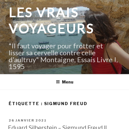
Aller
LES VRAIS
au
contenu
VOYAGEURS
principal
"Il faut voyager pour frotter et
lisser sa cervelle contre celle
d'aultruy" Montaigne, Essais Livre I,
1595
Menu
ÉTIQUETTE :
SIGMUND FREUD
PUBLIÉ
26 JANVIER 2021
LE
Eduard Silberstein – Sigmund Freud II