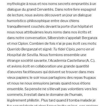
mythologie à nous et nos noms secrets empruntés à un
dialogue du grand Cervantès. Dans notre livre espagnol
de lecture, nous avions découvert un jour un dialogue
humoristico-philosophique entre deux chiens
tranquillement couchés devant la porte d’un hôpital et
nous nous attribuâmes leurs noms dans nos écrits et
dans notre conversation, Silberstein s’appelait Berganza
et moi Cipion. Combien de fois n’ai-je pas écrit ces mots:
Querido Berganza
! et signé:
Tu fidel Cipio, perro en el
Hospital de Sevilla.
Nous formions ensemble une
étrange société savante, l’
Academia Castellana
(A. C.),
et avions écrit en collaboration une grande quantité
d’œuvres facétieuses qui doivent se trouver dans mes
vieux papiers; le soir nous partagions des repas frugaux
et nous ne nous ennuyions jamais quand nous étions
ensemble. Sa pensée ne s’élevait pas volontiers vers les
sommets, il restait dans le domaine de l’humain,
légèrement philistin . Plus tard quand il tomba malade je
fus son médecin et alors il nous invita un jour , ses anciens