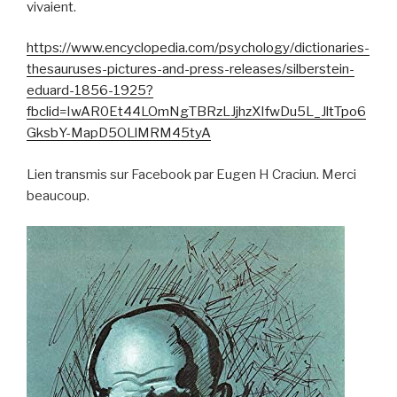
vivaient.
https://www.encyclopedia.com/psychology/dictionaries-
thesauruses-pictures-and-press-releases/silberstein-
eduard-1856-1925?
fbclid=IwAR0Et44LOmNgTBRzLJjhzXIfwDu5L_JltTpo6
GksbY-MapD5OLlMRM45tyA
Lien transmis sur Facebook par Eugen H Craciun. Merci
beaucoup.