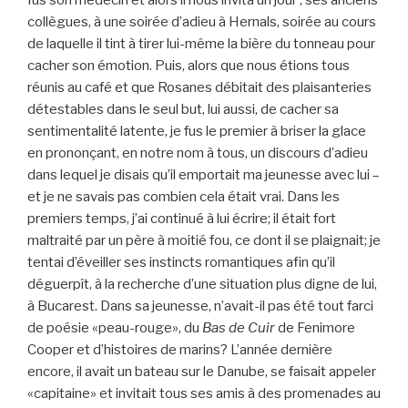
collègues, à une soirée d’adieu à Hernals, soirée au cours
de laquelle il tint à tirer lui-même la bière du tonneau pour
cacher son émotion. Puis, alors que nous étions tous
réunis au café et que Rosanes débitait des plaisanteries
détestables dans le seul but, lui aussi, de cacher sa
sentimentalité latente, je fus le premier à briser la glace
en prononçant, en notre nom à tous, un discours d’adieu
dans lequel je disais qu’il emportait ma jeunesse avec lui –
et je ne savais pas combien cela était vrai. Dans les
premiers temps, j’ai continué à lui écrire; il était fort
maltraité par un père à moitié fou, ce dont il se plaignait; je
tentai d’éveiller ses instincts romantiques afin qu’il
déguerpît, à la recherche d’une situation plus digne de lui,
à Bucarest. Dans sa jeunesse, n’avait-il pas été tout farci
de poésie «peau-rouge», du
Bas de Cuir
de Fenimore
Cooper et d’histoires de marins? L’année dernière
encore, il avait un bateau sur le Danube, se faisait appeler
«capitaine» et invitait tous ses amis à des promenades au