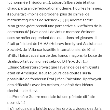
fut nommée Théodora (…). Eduard Silberstein était un
chaud partisan de l’éducation moderne. Pour les femmes,
il souhaitait «moins de broderie, plus de chimie, de
mathématiques et de science» (…) [Il] adorait sa fille.
Mon grand-père prenait une part active aux affaires de la
communauté juive, dont il devint un membre éminent,
sans se mêler cependant des questions religieuses . Il
était président de l’HIAS (Hebrew Immigrant Assistance
Society), de l’Alliance Israélite Internationale, de B’nai
B’rith; il faisait aussi partie des francs-maçons (la Loge de
Braila portait son nom et celui du DrPeixotto). (…)
Eduard Silberstein croyait que l’avenir de ces émigrants
était en Amérique. Il eut toujours des doutes sur la
possibilité de fonder un État juif en Palestine. Il prévoyait
des difficultés avec les Arabes, en dépit des idéaux
sionistes de Herzl.
La Première Guerre mondiale fut une période difficile
pour lui. (…)
Il s’impliqua dans la lutte pour les droits civiques des Juifs