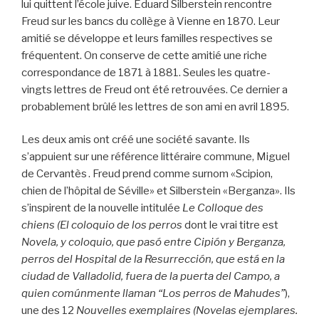
lui quittent l’école juive. Eduard Silberstein rencontre
Freud sur les bancs du collège à Vienne en 1870. Leur
amitié se développe et leurs familles respectives se
fréquentent. On conserve de cette amitié une riche
correspondance de 1871 à 1881. Seules les quatre-
vingts lettres de Freud ont été retrouvées. Ce dernier a
probablement brûlé les lettres de son ami en avril 1895.
Les deux amis ont créé une société savante. Ils
s’appuient sur une référence littéraire commune, Miguel
de Cervantès . Freud prend comme surnom «Scipion,
chien de l’hôpital de Séville» et Silberstein «Berganza». Ils
s’inspirent de la nouvelle intitulée
Le Colloque des
chiens (El coloquio de los perros
dont le vrai titre est
Novela, y coloquio, que pasó entre Cipión y Berganza,
perros del Hospital de la Resurrección, que está en la
ciudad de Valladolid, fuera de la puerta del Campo, a
quien comúnmente llaman “Los perros de Mahudes”
),
une des 12
Nouvelles exemplaires (Novelas ejemplares.