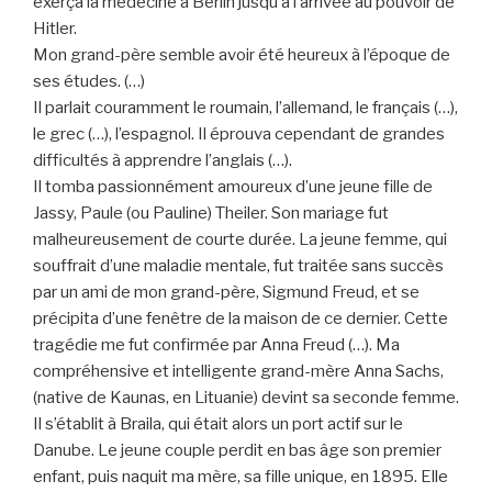
exerça la médecine à Berlin jusqu’à l’arrivée au pouvoir de
Hitler.
Mon grand-père semble avoir été heureux à l’époque de
ses études. (…)
Il parlait couramment le roumain, l’allemand, le français (…),
le grec (…), l’espagnol. Il éprouva cependant de grandes
difficultés à apprendre l’anglais (…).
Il tomba passionnément amoureux d’une jeune fille de
Jassy, Paule (ou Pauline) Theiler. Son mariage fut
malheureusement de courte durée. La jeune femme, qui
souffrait d’une maladie mentale, fut traitée sans succès
par un ami de mon grand-père, Sigmund Freud, et se
précipita d’une fenêtre de la maison de ce dernier. Cette
tragédie me fut confirmée par Anna Freud (…). Ma
compréhensive et intelligente grand-mère Anna Sachs,
(native de Kaunas, en Lituanie) devint sa seconde femme.
Il s’établit à Braila, qui était alors un port actif sur le
Danube. Le jeune couple perdit en bas âge son premier
enfant, puis naquit ma mère, sa fille unique, en 1895. Elle