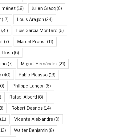
Jiménez
(18)
Julien Gracq
(6)
r
(17)
Louis Aragon
(24)
a
(31)
Luis García Montero
(6)
nt
(7)
Marcel Proust
(11)
 Llosa
(6)
ano
(7)
Miguel Hernández
(21)
a
(40)
Pablo Picasso
(13)
10)
Philippe Lançon
(6)
)
Rafael Alberti
(8)
8)
Robert Desnos
(14)
(11)
Vicente Aleixandre
(9)
13)
Walter Benjamin
(8)