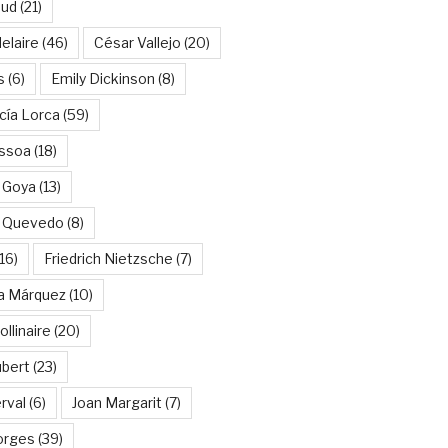
aud
(21)
elaire
(46)
César Vallejo
(20)
s
(6)
Emily Dickinson
(8)
cía Lorca
(59)
ssoa
(18)
 Goya
(13)
e Quevedo
(8)
16)
Friedrich Nietzsche
(7)
ía Márquez
(10)
llinaire
(20)
ubert
(23)
rval
(6)
Joan Margarit
(7)
orges
(39)