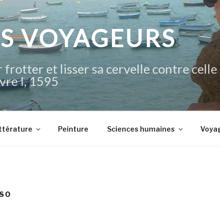
IS VOYAGEURS
 frotter et lisser sa cervelle contre celle
vre I, 1595
ttérature
Peinture
Sciences humaines
Voya
SO