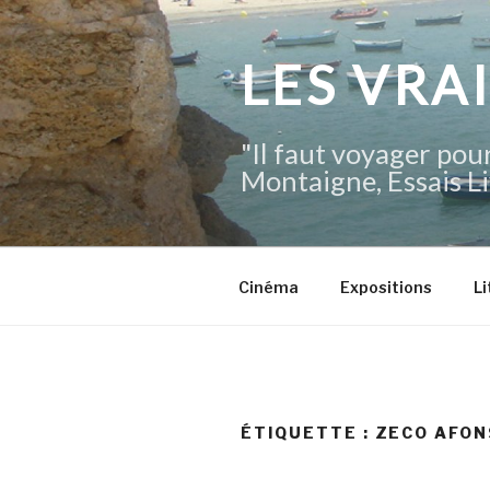
Aller
au
contenu
LES VRA
principal
"Il faut voyager pour
Montaigne, Essais Li
Cinéma
Expositions
Li
ÉTIQUETTE :
ZECO AFON