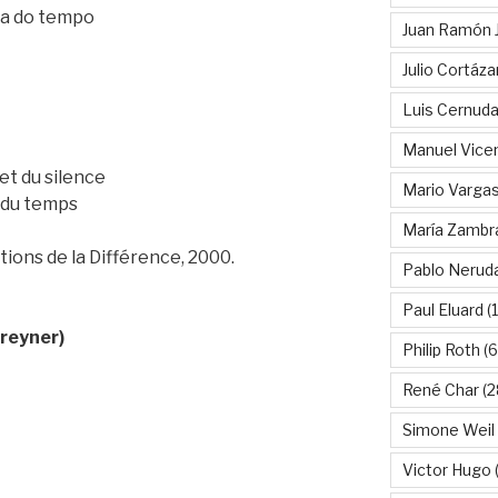
ia do tempo
Juan Ramón 
Julio Cortáza
Luis Cernud
Manuel Vice
et du silence
Mario Vargas
e du temps
María Zambr
itions de la Différence, 2000.
Pablo Nerud
Paul Eluard
(
Breyner)
Philip Roth
(6
René Char
(2
Simone Weil
Victor Hugo
(