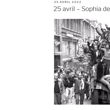
PUBLIÉ
25 AVRIL 2022
LE
25 avril – Sophia d