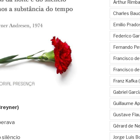
Arthur Rimb
Charles Baud
Emilio Prado
Federico Gar
Fernando Pe
Francisco de
Francisco d
Franz Kafka
(
Gabriel Garc
Guillaume Apo
Breyner)
Gustave Fla
perava
Gérard de Ne
Jorge Luis B
 silêncio