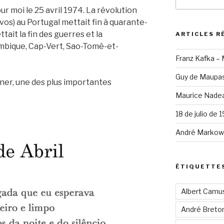
pour
our moi le 25 avril 1974. La révolution
:
vos) au Portugal mettait fin à quarante-
tait la fin des guerres et la
ARTICLES R
mbique, Cap-Vert, Sao-Tomé-et-
Franz Kafka –
Guy de Maupas
ner, une des plus importantes
Maurice Nadea
18 de julio de 
André Markowi
ÉTIQUETTE
Albert Camu
André Breto