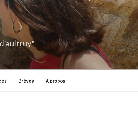
 d'aultruy"
ges
Brèves
A propos