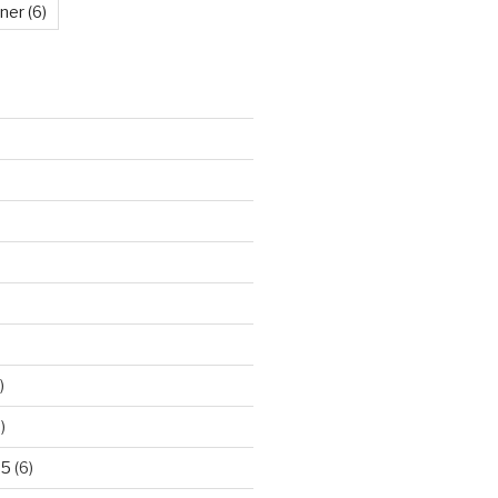
kner
(6)
)
)
25
(6)