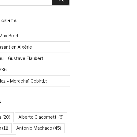
ÉCENTS
 Max Brod
sant en Algérie
u – Gustave Flaubert
1936
cz – Mordehaï Gebirtig
S
s
(20)
Alberto Giacometti
(6)
n
(11)
Antonio Machado
(45)