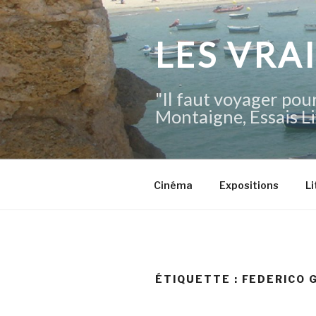
Aller
au
contenu
LES VRA
principal
"Il faut voyager pour
Montaigne, Essais Li
Cinéma
Expositions
Li
ÉTIQUETTE :
FEDERICO 