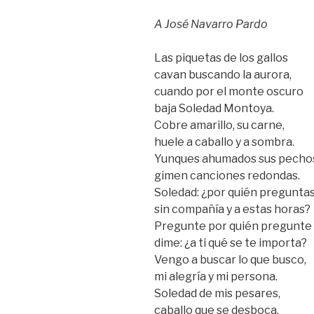
A José Navarro Pardo
Las piquetas de los gallos
cavan buscando la aurora,
cuando por el monte oscuro
baja Soledad Montoya.
Cobre amarillo, su carne,
huele a caballo y a sombra.
Yunques ahumados sus pecho
gimen canciones redondas.
Soledad: ¿por quién pregunta
sin compañía y a estas horas?
Pregunte por quién pregunte
dime: ¿a ti qué se te importa?
Vengo a buscar lo que busco,
mi alegría y mi persona.
Soledad de mis pesares,
caballo que se desboca,