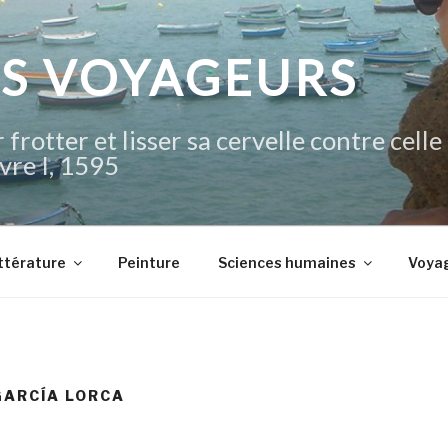
IS VOYAGEURS
 frotter et lisser sa cervelle contre celle
vre I, 1595
ttérature
Peinture
Sciences humaines
Voya
GARCÍA LORCA