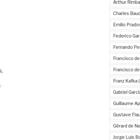
Arthur Rimb
Charles Baud
Emilio Prado
Federico Gar
Fernando Pe
Francisco de
Francisco d
s,
Franz Kafka
(
s
Gabriel Garc
Guillaume Apo
Gustave Fla
Gérard de Ne
Jorge Luis B