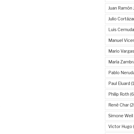
Juan Ramón 
Julio Cortáza
Luis Cernud
Manuel Vice
Mario Vargas
María Zambr
Pablo Nerud
Paul Eluard
(
Philip Roth
(6
René Char
(2
o
Simone Weil
Victor Hugo
(