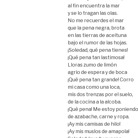
al fin encuentra la mar
y se lo tragan las olas.
No me recuerdes el mar
que la pena negra, brota
en las tierras de aceituna
bajo el rumor de las hojas.
¡Soledad, qué pena tienes!
¡Qué pena tan lastimosa!
Lloras zumo de limón
agrio de espera y de boca
¡Qué pena tan grande! Corro
mi casa como una loca,
mis dos trenzas por el suelo,
de la cocina a la alcoba.
¡Qué pena! Me estoy poniend
de azabache, carne y ropa.
¡Ay mis camisas de hilo!
¡Ay mis muslos de amapola!