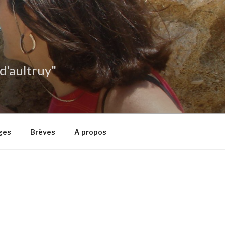
 d'aultruy"
ges
Brèves
A propos