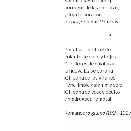
Soledad: lava tu cuerpo
con agua de las alondras,
y deja tu corazón
en paz, Soledad Montoya.
                 *
Por abajo canta el río:
volante de cielo y hojas.
Con flores de calabaza,
la nueva luz se corona.
¡Oh pena de los gitanos!
Pena limpia y siempre sola.
¡Oh pena de cauce oculto
y madrugada remota!
Romancer
o gitano (1924-1927