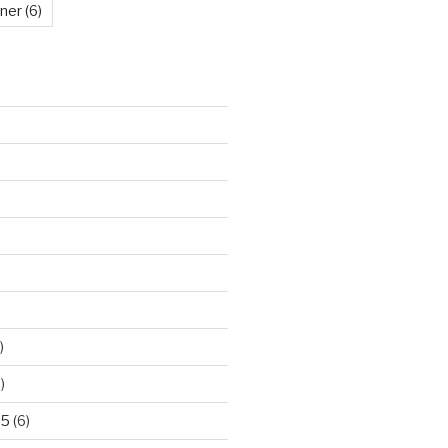
kner
(6)
)
)
25
(6)