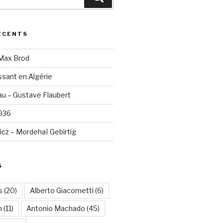
ÉCENTS
 Max Brod
sant en Algérie
u – Gustave Flaubert
1936
cz – Mordehaï Gebirtig
S
s
(20)
Alberto Giacometti
(6)
n
(11)
Antonio Machado
(45)