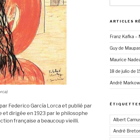
pour
:
ARTICLES R
Franz Kafka –
Guy de Maupas
Maurice Nadea
18 de julio de 
André Markowi
rca)
ÉTIQUETTE
par Federico García Lorca et publié par
e et dirigée en 1923 par le philosophe
Albert Camu
ction française a beaucoup vieilli.
André Breto