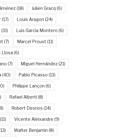
Jiménez
(18)
Julien Gracq
(6)
r
(17)
Louis Aragon
(24)
a
(31)
Luis García Montero
(6)
nt
(7)
Marcel Proust
(11)
 Llosa
(6)
ano
(7)
Miguel Hernández
(21)
a
(40)
Pablo Picasso
(13)
10)
Philippe Lançon
(6)
)
Rafael Alberti
(8)
8)
Robert Desnos
(14)
(11)
Vicente Aleixandre
(9)
13)
Walter Benjamin
(8)