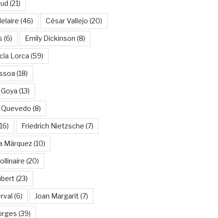
aud
(21)
elaire
(46)
César Vallejo
(20)
s
(6)
Emily Dickinson
(8)
cía Lorca
(59)
ssoa
(18)
 Goya
(13)
e Quevedo
(8)
16)
Friedrich Nietzsche
(7)
ía Márquez
(10)
llinaire
(20)
ubert
(23)
rval
(6)
Joan Margarit
(7)
orges
(39)