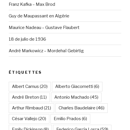
Franz Kafka – Max Brod
Guy de Maupassant en Algérie
Maurice Nadeau – Gustave Flaubert
18 de julio de 1936
André Markowicz – Mordehaï Gebirtig
ÉTIQUETTES
Albert Camus
(20)
Alberto Giacometti
(6)
André Breton
(11)
Antonio Machado
(45)
Arthur Rimbaud
(21)
Charles Baudelaire
(46)
César Vallejo
(20)
Emilio Prados
(6)
Emily Dickinson
(8)
Federico García Lorca
(59)