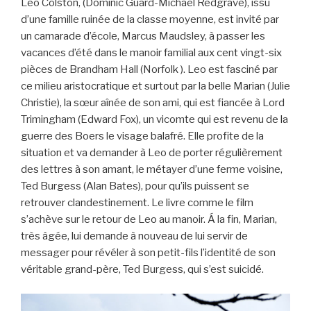
Leo Colston, (Dominic Guard-Michael Redgrave), issu
d’une famille ruinée de la classe moyenne, est invité par
un camarade d’école, Marcus Maudsley, à passer les
vacances d’été dans le manoir familial aux cent vingt-six
pièces de Brandham Hall (Norfolk ). Leo est fasciné par
ce milieu aristocratique et surtout par la belle Marian (Julie
Christie), la sœur aînée de son ami, qui est fiancée à Lord
Trimingham (Edward Fox), un vicomte qui est revenu de la
guerre des Boers le visage balafré. Elle profite de la
situation et va demander à Leo de porter régulièrement
des lettres à son amant, le métayer d’une ferme voisine,
Ted Burgess (Alan Bates), pour qu’ils puissent se
retrouver clandestinement. Le livre comme le film
s’achève sur le retour de Leo au manoir. Á la fin, Marian,
très âgée, lui demande à nouveau de lui servir de
messager pour révéler à son petit-fils l’identité de son
véritable grand-père, Ted Burgess, qui s’est suicidé.