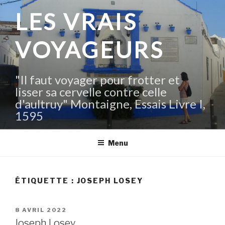
Aller
LES VRAIS
au
contenu
VOYAGEURS
principal
"Il faut voyager pour frotter et
lisser sa cervelle contre celle
d'aultruy" Montaigne, Essais Livre I,
1595
Menu
ÉTIQUETTE :
JOSEPH LOSEY
PUBLIÉ
8 AVRIL 2022
LE
Joseph Losey