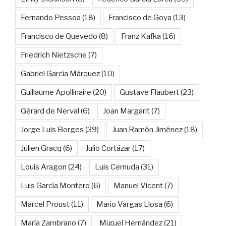
Fernando Pessoa
(18)
Francisco de Goya
(13)
Francisco de Quevedo
(8)
Franz Kafka
(16)
Friedrich Nietzsche
(7)
Gabriel García Márquez
(10)
Guillaume Apollinaire
(20)
Gustave Flaubert
(23)
Gérard de Nerval
(6)
Joan Margarit
(7)
Jorge Luis Borges
(39)
Juan Ramón Jiménez
(18)
Julien Gracq
(6)
Julio Cortázar
(17)
Louis Aragon
(24)
Luis Cernuda
(31)
Luis García Montero
(6)
Manuel Vicent
(7)
Marcel Proust
(11)
Mario Vargas Llosa
(6)
María Zambrano
(7)
Miguel Hernández
(21)