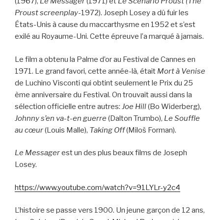
(1967),
Le Messager
(1971) et
Le Scénario Proust (The
Proust screenplay
-1972). Joseph Losey a dû fuir les
États-Unis à cause du maccarthysme en 1952 et s’est
exilé au Royaume-Uni. Cette épreuve l’a marqué à jamais.
Le film a obtenu la Palme d’or au Festival de Cannes en
1971. Le grand favori, cette année-là, était
Mort à Venise
de Luchino Visconti qui obtint seulement le Prix du 25
ème anniversaire du Festival. On trouvait aussi dans la
sélection officielle entre autres:
Joe Hill
(Bo Widerberg),
Johnny s’en va-t-en guerre
(Dalton Trumbo),
Le Souffle
au cœur
(Louis Malle),
Taking Off
(Miloš Forman).
Le Messager
est un des plus beaux films de Joseph
Losey.
https://www.youtube.com/watch?v=91LYLr-y2c4
L’histoire se passe vers 1900. Un jeune garçon de 12 ans,