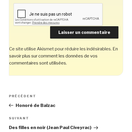
Ce site utilise Akismet pour réduire les indésirables.
En
savoir plus sur comment les données de vos
commentaires sont utilisées
.
Navigation
Article
PRÉCÉDENT
de
précédent
Honoré de Balzac
l’article
Article
SUIVANT
suivant
Des filles en noir (Jean Paul Civeyrac)