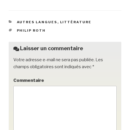
a
wi
m
o
ar
c
tt
ail
c
ta
e
er
k
g
CATÉGORIES
AUTRES LANGUES
,
LITTÉRATURE
b
et
er
ÉTIQUETTES
PHILIP ROTH
o
o
Laisser un commentaire
k
Votre adresse e-mail ne sera pas publiée.
Les
champs obligatoires sont indiqués avec
*
Commentaire