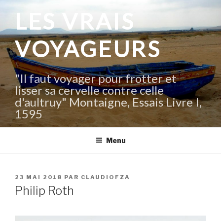
Aller
LES VRAIS
au
contenu
VOYAGEURS
principal
"Il faut voyager pour frotter et
lisser sa cervelle contre celle
d'aultruy" Montaigne, Essais Livre I,
1595
Menu
PUBLIÉ
23 MAI 2018
PAR
CLAUDIOFZA
LE
Philip Roth