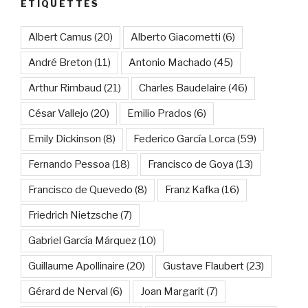
ÉTIQUETTES
Albert Camus
(20)
Alberto Giacometti
(6)
André Breton
(11)
Antonio Machado
(45)
Arthur Rimbaud
(21)
Charles Baudelaire
(46)
César Vallejo
(20)
Emilio Prados
(6)
Emily Dickinson
(8)
Federico García Lorca
(59)
Fernando Pessoa
(18)
Francisco de Goya
(13)
Francisco de Quevedo
(8)
Franz Kafka
(16)
Friedrich Nietzsche
(7)
Gabriel García Márquez
(10)
Guillaume Apollinaire
(20)
Gustave Flaubert
(23)
Gérard de Nerval
(6)
Joan Margarit
(7)