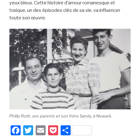
yeux bleus. Cette histoire d’amour romanesque et
toxique, un des épisodes clés de sa vie, va influencer
toute son œuvre.
Philip Roth, ses parents et son frère Sandy, à Newark.
F
T
E
P
P