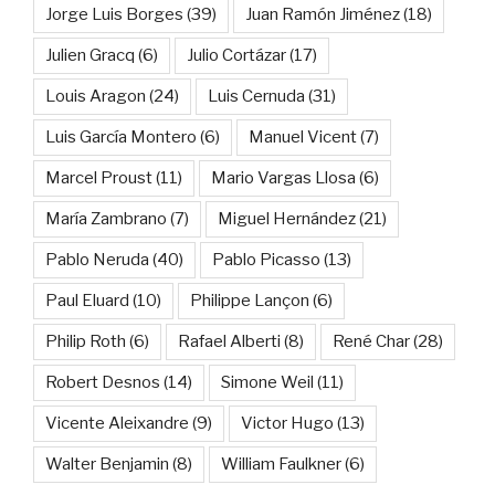
Jorge Luis Borges
(39)
Juan Ramón Jiménez
(18)
Julien Gracq
(6)
Julio Cortázar
(17)
Louis Aragon
(24)
Luis Cernuda
(31)
Luis García Montero
(6)
Manuel Vicent
(7)
Marcel Proust
(11)
Mario Vargas Llosa
(6)
María Zambrano
(7)
Miguel Hernández
(21)
Pablo Neruda
(40)
Pablo Picasso
(13)
Paul Eluard
(10)
Philippe Lançon
(6)
Philip Roth
(6)
Rafael Alberti
(8)
René Char
(28)
Robert Desnos
(14)
Simone Weil
(11)
Vicente Aleixandre
(9)
Victor Hugo
(13)
Walter Benjamin
(8)
William Faulkner
(6)