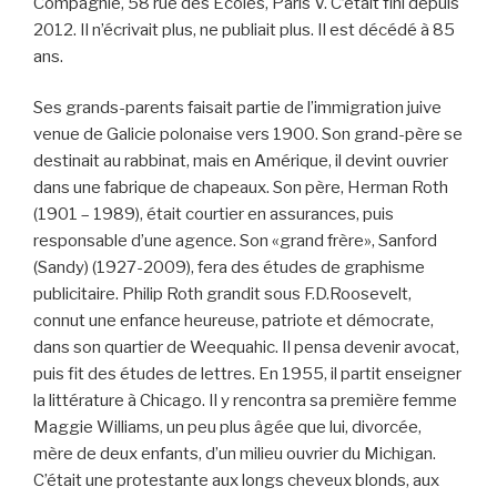
Compagnie, 58 rue des Ecoles, Paris V. C’était fini depuis
2012. Il n’écrivait plus, ne publiait plus. Il est décédé à 85
ans.
Ses grands-parents faisait partie de l’immigration juive
venue de Galicie polonaise vers 1900. Son grand-père se
destinait au rabbinat, mais en Amérique, il devint ouvrier
dans une fabrique de chapeaux. Son père, Herman Roth
(1901 – 1989), était courtier en assurances, puis
responsable d’une agence. Son «grand frère», Sanford
(Sandy) (1927-2009), fera des études de graphisme
publicitaire. Philip Roth grandit sous F.D.Roosevelt,
connut une enfance heureuse, patriote et démocrate,
dans son quartier de Weequahic. Il pensa devenir avocat,
puis fit des études de lettres. En 1955, il partit enseigner
la littérature à Chicago. Il y rencontra sa première femme
Maggie Williams, un peu plus âgée que lui, divorcée,
mère de deux enfants, d’un milieu ouvrier du Michigan.
C’était une protestante aux longs cheveux blonds, aux