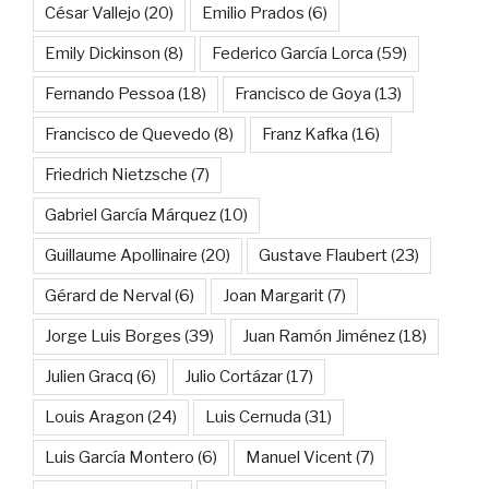
César Vallejo
(20)
Emilio Prados
(6)
Emily Dickinson
(8)
Federico García Lorca
(59)
Fernando Pessoa
(18)
Francisco de Goya
(13)
Francisco de Quevedo
(8)
Franz Kafka
(16)
Friedrich Nietzsche
(7)
Gabriel García Márquez
(10)
Guillaume Apollinaire
(20)
Gustave Flaubert
(23)
Gérard de Nerval
(6)
Joan Margarit
(7)
Jorge Luis Borges
(39)
Juan Ramón Jiménez
(18)
Julien Gracq
(6)
Julio Cortázar
(17)
Louis Aragon
(24)
Luis Cernuda
(31)
Luis García Montero
(6)
Manuel Vicent
(7)