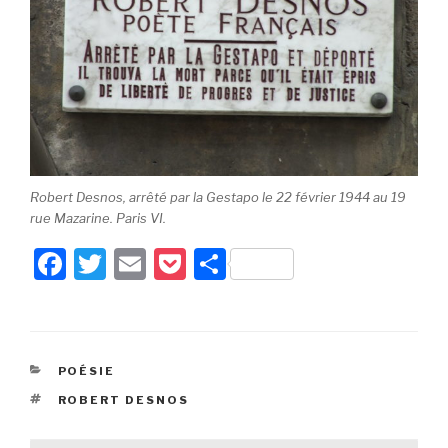
Robert Desnos, arrêté par la Gestapo le 22 février 1944 au 19
rue Mazarine. Paris VI.
F
T
E
P
P
a
wi
m
o
ar
c
tt
ail
c
ta
e
er
k
g
CATÉGORIES
POÉSIE
b
et
er
ÉTIQUETTES
ROBERT DESNOS
o