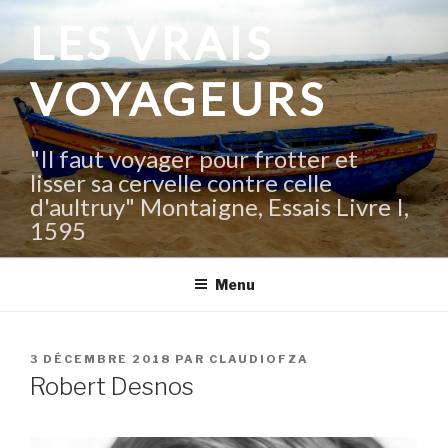
Aller
LES VRAIS
au
contenu
VOYAGEURS
principal
"Il faut voyager pour frotter et
lisser sa cervelle contre celle
d'aultruy" Montaigne, Essais Livre I,
1595
Menu
PUBLIÉ
3 DÉCEMBRE 2018
PAR
CLAUDIOFZA
LE
Robert Desnos