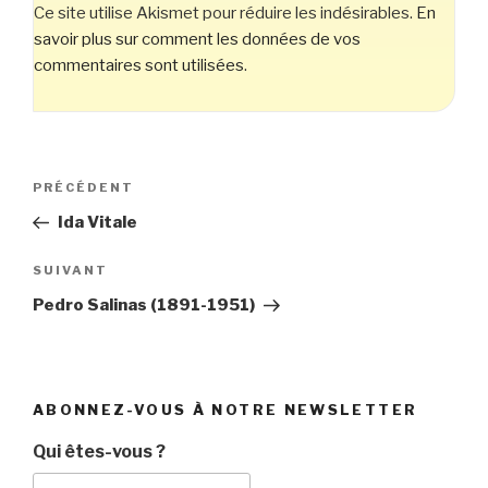
Ce site utilise Akismet pour réduire les indésirables.
En
savoir plus sur comment les données de vos
commentaires sont utilisées
.
Navigation
Article
PRÉCÉDENT
de
précédent
Ida Vitale
l’article
Article
SUIVANT
suivant
Pedro Salinas (1891-1951)
ABONNEZ-VOUS À NOTRE NEWSLETTER
Qui êtes-vous ?