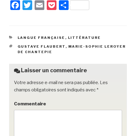
F
T
E
P
P
a
wi
m
o
ar
c
tt
ail
c
ta
e
er
k
g
CATÉGORIES
LANGUE FRANÇAISE
,
LITTÉRATURE
b
et
er
ÉTIQUETTES
GUSTAVE FLAUBERT
,
MARIE-SOPHIE LEROYER
o
DE CHANTEPIE
o
k
Laisser un commentaire
Votre adresse e-mail ne sera pas publiée.
Les
champs obligatoires sont indiqués avec
*
Commentaire