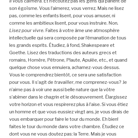
Il vous calmera
. Et n’écoutez pas les gens qui parlent de
son égoïsme. Vous l’aimerez, vous verrez. Mais ne lisez
pas, comme les enfants lisent, pour vous amuser, ni
comme les ambitieux lisent, pour vous instruire. Non
.
Lisez pour vivre.
Faites à votre âme une atmosphère
intellectuelle qui sera composée par l’émanation de tous
les grands esprits. Étudiez, à fond, Shakespeare et
Goethe. Lisez des traductions des auteurs grecs et
romains, Homère, Pétrone, Plaute, Apulée, etc., et quand
quelque chose vous ennuiera, acharnez-vous dessus.
Vous le comprendrez bientôt, ce sera une satisfaction
pour vous. Il s’agit de
travailler
, me comprenez-vous? Je
n’aime pas à voir une aussi belle nature que la vôtre
s’abîmer dans le chagrin et le désœuvrement. Élargissez
votre horizon et vous respirerez plus à l’aise. Si vous étiez
un homme et que vous eussiez vingt ans, je vous dirais de
vous embarquer pour faire le tour du monde. Eh bien!
faites le tour du monde dans votre chambre. Étudiez ce
dont vous ne vous doutez pas: la Terre. Mais je vous