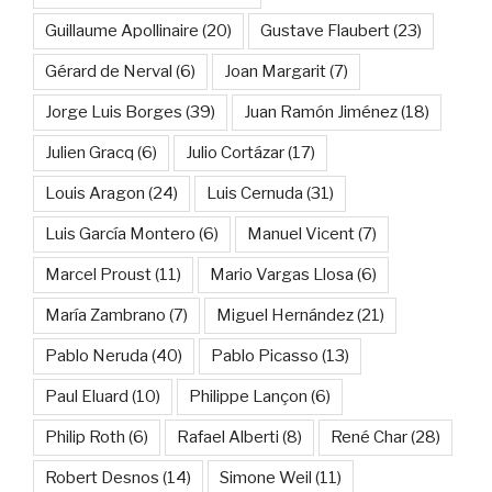
Guillaume Apollinaire
(20)
Gustave Flaubert
(23)
Gérard de Nerval
(6)
Joan Margarit
(7)
Jorge Luis Borges
(39)
Juan Ramón Jiménez
(18)
Julien Gracq
(6)
Julio Cortázar
(17)
Louis Aragon
(24)
Luis Cernuda
(31)
Luis García Montero
(6)
Manuel Vicent
(7)
Marcel Proust
(11)
Mario Vargas Llosa
(6)
María Zambrano
(7)
Miguel Hernández
(21)
Pablo Neruda
(40)
Pablo Picasso
(13)
Paul Eluard
(10)
Philippe Lançon
(6)
Philip Roth
(6)
Rafael Alberti
(8)
René Char
(28)
Robert Desnos
(14)
Simone Weil
(11)