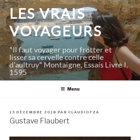
Aller
LES VRAIS
au
contenu
VOYAGEURS
principal
"Il faut voyager pour frotter et
lisser sa cervelle contre celle
d'aultruy" Montaigne, Essais Livre I,
1595
Menu
PUBLIÉ
13 DÉCEMBRE 2018
PAR
CLAUDIOFZA
LE
Gustave Flaubert