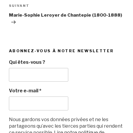
Article
SUIVANT
suivant
Marie-Sophie Leroyer de Chantepie (1800-1888)
ABONNEZ-VOUS À NOTRE NEWSLETTER
Qui êtes-vous ?
Votre e-mail
*
Nous gardons vos données privées et ne les
partageons qu’avec les tierces parties qui rendent
ce service possible.
Lire notre politique de