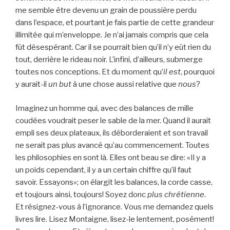
me semble être devenu un grain de poussière perdu
dans l’espace, et pourtant je fais partie de cette grandeur
illimitée qui m’enveloppe. Je n’ai jamais compris que cela
fût désespérant. Car il se pourrait bien qu’il n’y eût rien du
tout, derrière le rideau noir. L’infini, d’ailleurs, submerge
toutes nos conceptions. Et du moment qu’
il est
, pourquoi
y aurait-il
un but
à une chose aussi relative que
nous
?
Imaginez un homme qui, avec des balances de mille
coudées voudrait peser le sable de la mer. Quand il aurait
empli ses deux plateaux, ils déborderaient et son travail
ne serait pas plus avancé qu’au commencement. Toutes
les philosophies en sont là. Elles ont beau se dire: «Il y a
un poids cependant, il y a un certain chiffre qu’il faut
savoir. Essayons»; on élargit les balances, la corde casse,
et toujours ainsi, toujours! Soyez donc
plus chrétienne
.
Et résignez-vous à l’ignorance. Vous me demandez quels
livres lire. Lisez Montaigne, lisez-le lentement, posément!