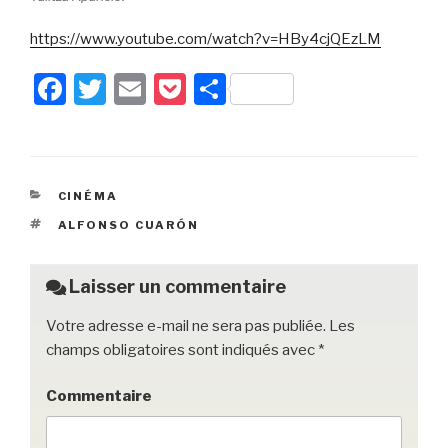
https://www.youtube.com/watch?v=HBy4cjQEzLM
F
T
E
P
P
a
wi
m
o
ar
c
tt
ail
c
ta
e
er
k
g
CATÉGORIES
CINÉMA
b
et
er
ÉTIQUETTES
ALFONSO CUARÓN
o
o
Laisser un commentaire
k
Votre adresse e-mail ne sera pas publiée.
Les
champs obligatoires sont indiqués avec
*
Commentaire