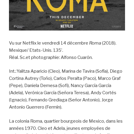
Vu sur Netflix le vendredi 14 décembre
Roma
(2018).
Mexique/ Etats-Unis. 135’.
Réal. Sc.et photographie: Alfonso Cuarón.
Int.:Yalitza Aparicio (Cleo), Marina de Tavira (Sofía), Diego
Cortina Autrey (Toño), Carlos Peralta (Paco), Marco Graf
(Pepe), Daniela Demesa (Sofi), Nancy García García
(Adela), Verónica García (Señora Teresa), Andy Cortés
(Ignacio), Fernando Grediaga (Señor Antonio), Jorge
Antonio Guerrero (Fermín).
La colonia Roma, quartier bourgeois de Mexico, dans les
années 1970. Cleo et Adela, jeunes employées de