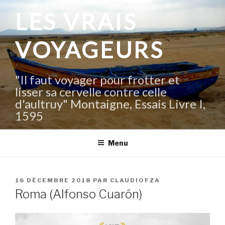
Aller
LES VRAIS
au
contenu
VOYAGEURS
principal
"Il faut voyager pour frotter et
lisser sa cervelle contre celle
d'aultruy" Montaigne, Essais Livre I,
1595
Menu
PUBLIÉ
16 DÉCEMBRE 2018
PAR
CLAUDIOFZA
LE
Roma (Alfonso Cuarón)