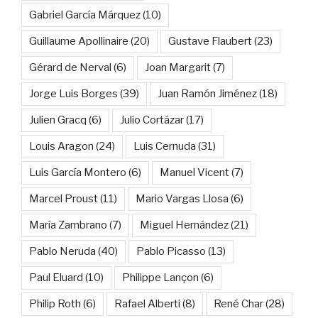
Gabriel García Márquez
(10)
Guillaume Apollinaire
(20)
Gustave Flaubert
(23)
Gérard de Nerval
(6)
Joan Margarit
(7)
Jorge Luis Borges
(39)
Juan Ramón Jiménez
(18)
Julien Gracq
(6)
Julio Cortázar
(17)
Louis Aragon
(24)
Luis Cernuda
(31)
Luis García Montero
(6)
Manuel Vicent
(7)
Marcel Proust
(11)
Mario Vargas Llosa
(6)
María Zambrano
(7)
Miguel Hernández
(21)
Pablo Neruda
(40)
Pablo Picasso
(13)
Paul Eluard
(10)
Philippe Lançon
(6)
Philip Roth
(6)
Rafael Alberti
(8)
René Char
(28)