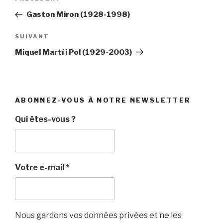
de
précédent
Gaston Miron (1928-1998)
l’article
Article
SUIVANT
suivant
Miquel Martí i Pol (1929-2003)
ABONNEZ-VOUS À NOTRE NEWSLETTER
Qui êtes-vous ?
Votre e-mail
*
Nous gardons vos données privées et ne les