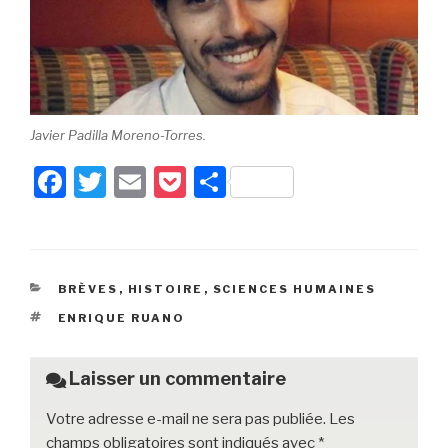
Javier Padilla Moreno-Torres.
F
T
E
P
P
a
wi
m
o
ar
c
tt
ail
c
ta
e
er
k
g
CATÉGORIES
BRÈVES
,
HISTOIRE
,
SCIENCES HUMAINES
b
et
er
ÉTIQUETTES
ENRIQUE RUANO
o
o
Laisser un commentaire
k
Votre adresse e-mail ne sera pas publiée.
Les
champs obligatoires sont indiqués avec
*