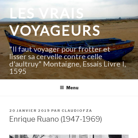
Aller
LES VRAIS
au
contenu
VOYAGEURS
principal
"Il faut voyager pour frotter et
lisser sa cervelle contre celle
d'aultruy" Montaigne, Essais Livre I,
1595
Menu
PUBLIÉ
20 JANVIER 2019
PAR
CLAUDIOFZA
LE
Enrique Ruano (1947-1969)