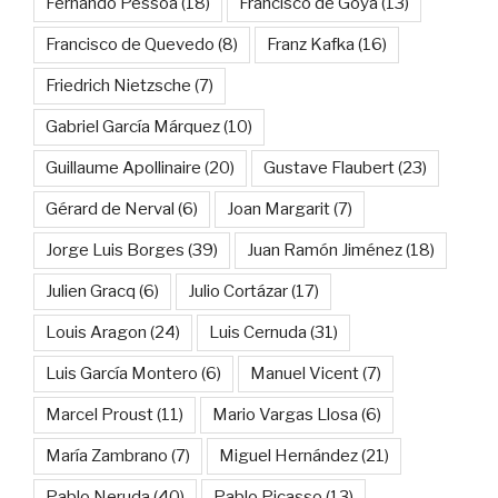
Fernando Pessoa
(18)
Francisco de Goya
(13)
Francisco de Quevedo
(8)
Franz Kafka
(16)
Friedrich Nietzsche
(7)
Gabriel García Márquez
(10)
Guillaume Apollinaire
(20)
Gustave Flaubert
(23)
Gérard de Nerval
(6)
Joan Margarit
(7)
Jorge Luis Borges
(39)
Juan Ramón Jiménez
(18)
Julien Gracq
(6)
Julio Cortázar
(17)
Louis Aragon
(24)
Luis Cernuda
(31)
Luis García Montero
(6)
Manuel Vicent
(7)
Marcel Proust
(11)
Mario Vargas Llosa
(6)
María Zambrano
(7)
Miguel Hernández
(21)
Pablo Neruda
(40)
Pablo Picasso
(13)