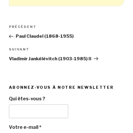
Navigation
Article
PRÉCÉDENT
de
précédent
Paul Claudel (1868-1955)
l’article
Article
SUIVANT
suivant
Vladimir Jankélévitch (1903-1985) II
ABONNEZ-VOUS À NOTRE NEWSLETTER
Qui êtes-vous ?
Votre e-mail
*