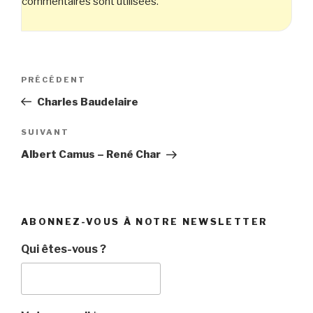
commentaires sont utilisées
.
Navigation
Article
PRÉCÉDENT
de
précédent
Charles Baudelaire
l’article
Article
SUIVANT
suivant
Albert Camus – René Char
ABONNEZ-VOUS À NOTRE NEWSLETTER
Qui êtes-vous ?