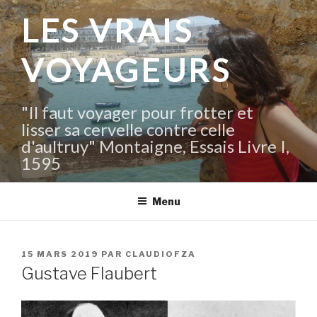
Aller
LES VRAIS
au
contenu
VOYAGEURS
principal
"Il faut voyager pour frotter et
lisser sa cervelle contre celle
d'aultruy" Montaigne, Essais Livre I,
1595
Menu
PUBLIÉ
15 MARS 2019
PAR
CLAUDIOFZA
LE
Gustave Flaubert