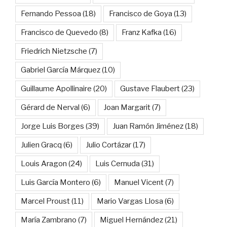
Fernando Pessoa
(18)
Francisco de Goya
(13)
Francisco de Quevedo
(8)
Franz Kafka
(16)
Friedrich Nietzsche
(7)
Gabriel García Márquez
(10)
Guillaume Apollinaire
(20)
Gustave Flaubert
(23)
Gérard de Nerval
(6)
Joan Margarit
(7)
Jorge Luis Borges
(39)
Juan Ramón Jiménez
(18)
Julien Gracq
(6)
Julio Cortázar
(17)
Louis Aragon
(24)
Luis Cernuda
(31)
Luis García Montero
(6)
Manuel Vicent
(7)
Marcel Proust
(11)
Mario Vargas Llosa
(6)
María Zambrano
(7)
Miguel Hernández
(21)