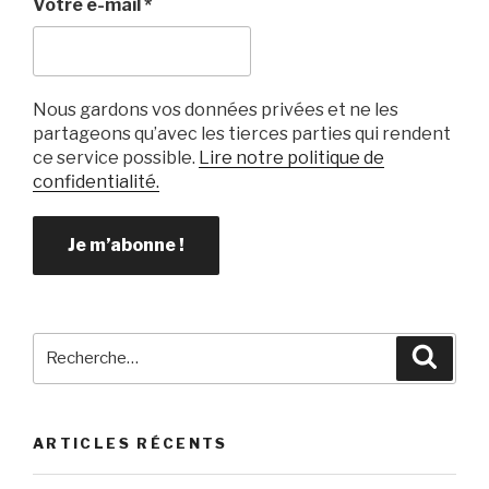
Votre e-mail
*
Nous gardons vos données privées et ne les
partageons qu’avec les tierces parties qui rendent
ce service possible.
Lire notre politique de
confidentialité.
Recherche
Reche
pour
:
ARTICLES RÉCENTS