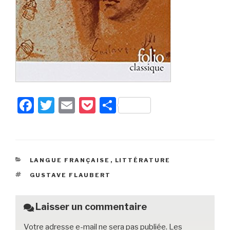
F
T
E
P
P
a
wi
m
o
ar
c
tt
ail
c
ta
e
er
k
g
CATÉGORIES
LANGUE FRANÇAISE
,
LITTÉRATURE
b
et
er
ÉTIQUETTES
GUSTAVE FLAUBERT
o
o
Laisser un commentaire
k
Votre adresse e-mail ne sera pas publiée.
Les