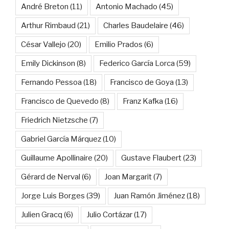
André Breton
(11)
Antonio Machado
(45)
Arthur Rimbaud
(21)
Charles Baudelaire
(46)
César Vallejo
(20)
Emilio Prados
(6)
Emily Dickinson
(8)
Federico García Lorca
(59)
Fernando Pessoa
(18)
Francisco de Goya
(13)
Francisco de Quevedo
(8)
Franz Kafka
(16)
Friedrich Nietzsche
(7)
Gabriel García Márquez
(10)
Guillaume Apollinaire
(20)
Gustave Flaubert
(23)
Gérard de Nerval
(6)
Joan Margarit
(7)
Jorge Luis Borges
(39)
Juan Ramón Jiménez
(18)
Julien Gracq
(6)
Julio Cortázar
(17)