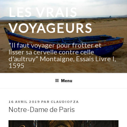
Aller
LES VRAIS
au
contenu
VOYAGEURS
principal
"Il faut voyager pour frotter et
lisser sa cervelle contre celle
d'aultruy" Montaigne, Essais Livre I,
1595
Menu
PUBLIÉ
16 AVRIL 2019
PAR
CLAUDIOFZA
LE
Notre-Dame de Paris