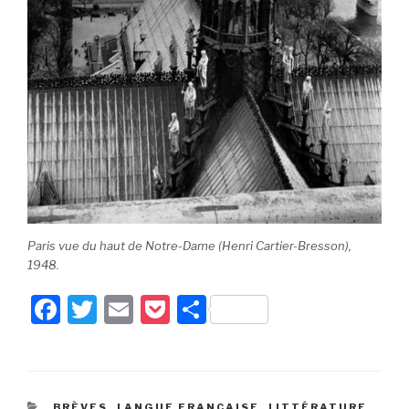
Paris vue du haut de Notre-Dame (Henri Cartier-Bresson),
1948.
F
T
E
P
P
a
wi
m
o
ar
c
tt
ail
c
ta
e
er
k
g
CATÉGORIES
BRÈVES
,
LANGUE FRANÇAISE
,
LITTÉRATURE