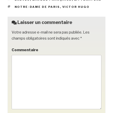
b
et
er
ÉTIQUETTES
NOTRE-DAME DE PARIS
,
VICTOR HUGO
o
o
Laisser un commentaire
k
Votre adresse e-mail ne sera pas publiée.
Les
champs obligatoires sont indiqués avec
*
Commentaire