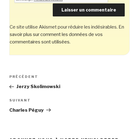
Ce site utilise Akismet pour réduire les indésirables.
En
savoir plus sur comment les données de vos
commentaires sont utilisées
.
Navigation
Article
PRÉCÉDENT
de
précédent
Jerzy Skolimowski
l’article
Article
SUIVANT
suivant
Charles Péguy